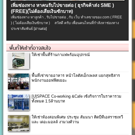
เพิ่มช่องทาง หาคนรับไปขายต่อ ( ธุรกิจค้าส่ง SME )
(FREE)(ไม่ต้องเสียเงินซักบาท)
เพิ่มช่องทาง หาลูกค้า , รับไปขายต่อ , กับ เว็บ ทำเลขายของ.com ( FREE
) ( ไม่ต้องเสียเงินซักบาท ) สวัสดี ครับ เพื่อนคนไหนที่กำลังหาช่องทาง
ประชาสัมพันธ์
[อ่านต่อ]
พื้นที่ให้เช่าที่อาจสนใจ
ให้เช่าพื้นที่ร้านกาแฟพร้อมอุปกรณ์
พื้นที่เช่าขายอาหาร หน้าโลตัสเอ็กเพลส แยกสุทธิสาร
พนักงานออฟฟิตเยอะ
[U]SPACE Co-working &Cafe เซ้งกิจการในราคารวม
ทั้งหมด 1.5ล้านบาท
ให้เช่าห้องสอนพิเศษ ประชุม สัมมนา ติดบีทีเอสราชเทวี
และ เดอะมอลล์ งามวงศ์วาน