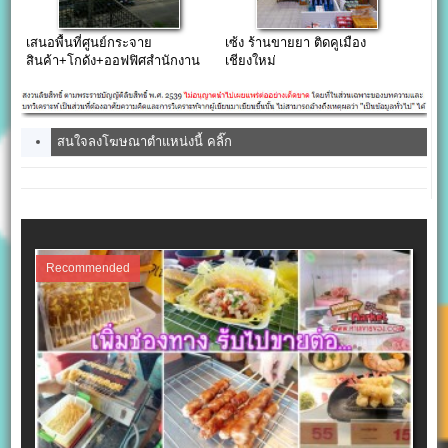
เสนอพื้นที่ศูนย์กระจาย
เซ้ง ร้านขายยา ติดคูเมือง
สินค้า+โกดัง+ออฟฟิศสำนักงาน
เชียงใหม่
ให้เช่า กทม ราคาคุ้มค่า
สนใจลงโฆษณาตำแหน่งนี้ คลิ๊ก
Recommended