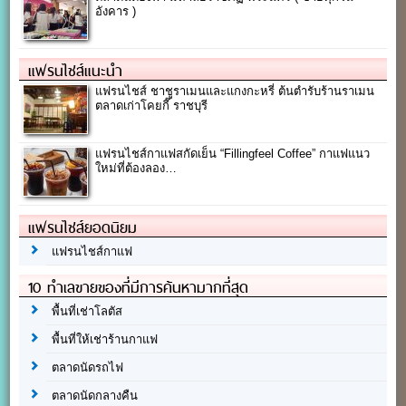
อังคาร )
แฟรนไชส์แนะนำ
แฟรนไชส์ ชาชูราเมนและแกงกะหรี่ ต้นตำรับร้านราเมน
ตลาดเก่าโคยกี๊ ราชบุรี
แฟรนไชส์กาแฟสกัดเย็น “Fillingfeel Coffee” กาแฟแนว
ใหม่ที่ต้องลอง…
แฟรนไชส์ยอดนิยม
แฟรนไชส์กาแฟ
10 ทำเลขายของที่มีการค้นหามากที่สุด
พื้นที่เช่าโลตัส
พื้นที่ให้เช่าร้านกาแฟ
ตลาดนัดรถไฟ
ตลาดนัดกลางคืน