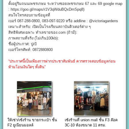
ตั้งอยู่ริมถนนเพชรเกษม ระหว่างซอยเพชรเกษม 67 และ 69 google map
: https://goo.gl/maps/r1V3qWduBQxDmSpq8)
สนใจโทรสอบถามข้อมูลที่
เบอร์ 087-288-0800, 083-097-9220 หรือ addline : @victoriagardens
เหมาะสำหรับ: เปิดเป็นโรงเรียนสถาบันติวเตอร์ต่าง ๆ
สิทธิพิเศษเฉพาะ ทำเลขายของ.com (ถ้ามี):
ภาพสถานที่จริง (ไม่เกิน100kb):
ชื่อผู้ประกาศ: ปูเป้
เบอร์โทรศัพท์: 0872880800
“ประกาศนี้เป็นเพียงการฝากประชาสัมพันธ์ ควรตรวจสอบข้อมูลก่อน
ห้ามโอนเงินใดๆ ทั้งสิน”
ให้เช่า/เซ้งร้าน ขายกระเป๋า ชั้น
เซ้งร้านที่ union mall ชั้น F3 ล๊อค
F2 ยูเนียนมอลล์
3C-10 ห้องขนาด 11 ตรม.