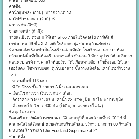
ค่าเช่ารายเดือน: 550
ค่าเซ้ง:
ค่าน้ำยูนิทละ (ถ้ามี): มากกว่า20บาท
ค่าไฟฟ้าหน่วยละ (ถ้ามี): 6
ค่าประกัน (ถ้ามี):
จ่ายล่วงหน้า (ถ้ามี):
รายละเอียด: ด่วน!!!! ให้เช่า Shop ภายในวิคตอเรีย การ์เด้นส์
เพชรเกษม 69 ชั้น 3 ทำเลดี ใกล้แหล่งชุมชน หมู่บ้านจัดสรร
ห้องตกแต่งพร้อมทำเป็นโรงเรียนสอนพิเศษ โรงเรียนสอนภาษา ห้อง
กว้าง แบ่งพื้นที่เป็นห้องเรียนขนาดเล็ก จำนวน 3 ห้อง อุปกรณ์สำหรับการ
สอนครบ อาทิ กระดานไวท์บอร์ด, โต๊ะเรียนหนังสือ, เก้าอี้พร้อมโต๊ะเลก
เชอร์แดง, โซฟารับแขก, ตู้เก็บเอกสาร-ชั้นวางหนังสือ, เคาน์เตอร์รับงาน
ฯลฯ
– ขนาดพื้นที่ 113 ตร.ม.
– พิกัด Shop ชั้น 3 อาคาร A ฝั่งถนนเพชรเกษม
– เงื่อนไขการเช่า เงินประกัน 4 เดือน
– อัตราค่าเช่า 500 บ/ตร.ม. ค่าน้ำ 22 บาท/ยูนิต, ค่าไฟ 6 บาท/ยูนิต
– ที่จอดรถให้บริการ 400 คัน (ใต้ดิน, ลานจอดรถในร่ม)
ข้อมูลโครงการ
วิคตอเรีย การ์เด้นส์ เพชรเกษม 69 คอมมูนิตี้ มอลล์ บนพื้นที่ 20 ไร่ ที่
ตกแต่งใสไตล์อังกฤษ์ ครบครันกับร้านค้าและบริการ มากกว่า 60 ร้านค้า
6 หมวดบริการหลัก และ Foodland Supermarket 24 =,.
ทำเลที่ตั้ง