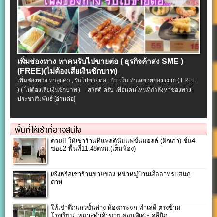
เพิ่มช่องทาง หาคนรับไปขายต่อ ( ธุรกิจค้าส่ง SME )
(FREE)(ไม่ต้องเสียเงินซักบาท)
เพิ่มช่องทาง หาลูกค้า , รับไปขายต่อ , กับ เว็บ ทำเลขายของ.com ( FREE
) ( ไม่ต้องเสียเงินซักบาท ) สวัสดี ครับ เพื่อนคนไหนที่กำลังหาช่องทาง
ประชาสัมพันธ์
[อ่านต่อ]
พื้นที่ให้เช่าที่อาจสนใจ
ด่วน!! ให้เช่าร้านที่แพลตินัมแฟชั่นมอลล์ (ตึกเก่า) ชั้น4
ซอย2 พื้นที่11.48ตรม.(เต็มห้อง)
เซ้งหรือเช่าร้านขายของ หน้าหมู่บ้านเอื้ออาทรแสนภู
ดาษ
ให้เช่าตึกแถวชั้นล่าง ห้องกระจก ทำเลดี ตรงข้าม
โรงเรียน เหมาะทำค้าขาย สอนพิเศษ คลีนิก