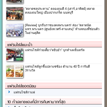
“ตลาดชลประทาน” คลองถมตี 4 (เสาร์,อาทิตย์) ตลาด
คลองถมใหญ่ เมืองปากเกร็ด นนทบุรี
[Review] บุกถิ่นราชมงคลพระนคร! ส่อง “ตลาดนัด
มทร.พระนคร (ศูนย์เทเวศร์-สามเสน)” ทำเลทองที่ซ่อนตัว
ในย่านดุสิต
แฟรนไชส์แนะนำ
แฟรนไชส์ก๋วยเตี๋ยว”หยิบยำ” บุกทำเลเซ็นทรัล
แฟรนไชส์ลูกชิ้นปลาแซ่ซ้อง ตำนาน 40 ปี การันตี
3รางวัล
แฟรนไชส์ยอดนิยม
แฟรนไชส์กาแฟ
10 ทำเลขายของที่มีการค้นหามากที่สุด