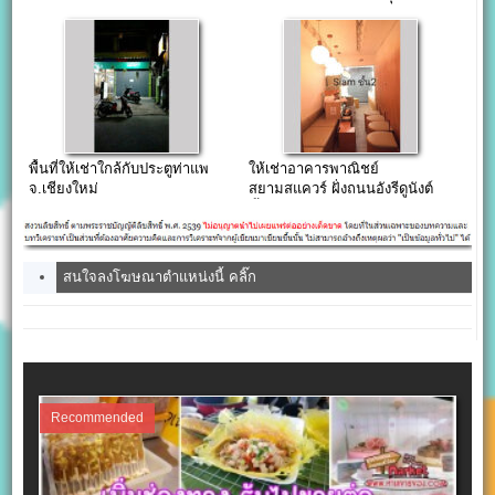
งามวงศ์วาน
พื้นที่ให้เช่าใกล้กับประตูท่าแพ
ให้เช่าอาคารพาณิชย์
จ.เชียงใหม่
สยามสแควร์ ฝั่งถนนอังรีดูนังต์
ชั้น 2-4
สนใจลงโฆษณาตำแหน่งนี้ คลิ๊ก
Recommended