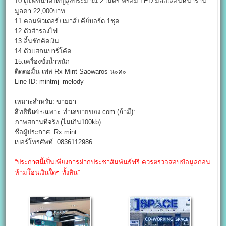
10.ตู้ไฟขนาดใหญ่สูงประมาณ 2 เมตร พร้อม LED มีล้อเลื่อนหน้าร้าน
มูลค่า 22,000บาท
11.คอมพิวเตอร์+เมาส์+คีย์บอร์ด 1ชุด
12.ตัวสำรองไฟ
13.ลิ้นชักคิดเงิน
14.ตัวแสกนบาร์โค้ด
15.เครื่องชั่งน้ำหนัก
ติดต่อมิ้น เฟส Rx Mint Saowaros นะคะ
Line ID: mintmj_melody
เหมาะสำหรับ: ขายยา
สิทธิพิเศษเฉพาะ ทำเลขายของ.com (ถ้ามี):
ภาพสถานที่จริง (ไม่เกิน100kb):
ชื่อผู้ประกาศ: Rx mint
เบอร์โทรศัพท์: 0836112986
“ประกาศนี้เป็นเพียงการฝากประชาสัมพันธ์ฟรี ควรตรวจสอบข้อมูลก่อน
ห้ามโอนเงินใดๆ ทั้งสิน”