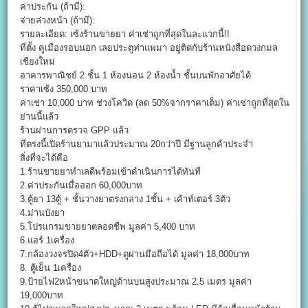
ค่าประกัน (ถ้ามี):
จ่ายล่วงหน้า (ถ้ามี):
รายละเอียด: เซ้งร้านขายยา ค่าเช่าถูกที่สุดในละแวกนี้!!
ที่ตั้ง คูเมืองรอบนอก เลยประตูท่าแพมา อยู่ติดกับร้านหนังสือดวงกมล
เชียงใหม่
อาคารพาณิชย์ 2 ชั้น 1 ห้องนอน 2 ห้องน้ำ ชั้นบนพักอาศัยได้
ราคาเซ้ง 350,000 บาท
ค่าเช่า 10,000 บาท ช่วงโควิด (ลด 50%จากราคาเต็ม) ค่าเช่าถูกที่สุดใน
ย่านนี้แล้ว
ร้านผ่านการตรวจ GPP แล้ว
ที่ตรงนี้เปิดร้านยามาแล้วประมาณ 20กว่าปี มีฐานลูกค้าประจำ
สิ่งที่จะได้คือ
1.ร้านขายยาทำเลดีพร้อมเข้าดำเนินการได้ทันที
2.ค่าประกันเมื่อออก 60,000บาท
3.ตู้ยา 13ตู้ + ชั้นวางยาตรงกลาง 1ชั้น + เค้าท์เตอร์ 3ตัว
4.ม่านบังยา
5.โปรแกรมขายยาตลอดชีพ มูลค่า 5,400 บาท
6.แอร์ 1เครื่อง
7.กล้องวงจรปิด4ตัว+HDD+ดูผ่านมือถือได้ มูลค่า 18,000บาท
8. ตู้เย็น 1เครื่อง
9.ป้ายไฟ2หน้าขนาดใหญ่ด้านบนสูงประมาณ 2.5 เมตร มูลค่า
19,000บาท