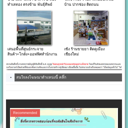
ทำเลทอง ตรงข้าม พันธุ์ทิพย์
บ้าน ปากช่อง ติดถนน
งามวงศ์วาน
มิตรภาพ(บายพาส)!!!
เสนอพื้นที่ศูนย์กระจาย
เซ้ง ร้านขายยา ติดคูเมือง
สินค้า+โกดัง+ออฟฟิศสำนักงาน
เชียงใหม่
ให้เช่า กทม ราคาคุ้มค่า
สนใจลงโฆษณาตำแหน่งนี้ คลิ๊ก
Recommended