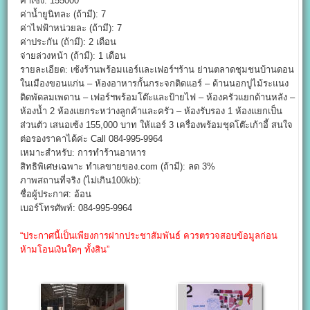
ค่าเซ้ง: 155000
ค่าน้ำยูนิทละ (ถ้ามี): 7
ค่าไฟฟ้าหน่วยละ (ถ้ามี): 7
ค่าประกัน (ถ้ามี): 2 เดือน
จ่ายล่วงหน้า (ถ้ามี): 1 เดือน
รายละเอียด: เซ้งร้านพร้อมแอร์และเฟอร์ฯร้าน ย่านตลาดชุมชนบ้านดอน
ในเมืองขอนแก่น – ห้องอาหารกั้นกระจกติดแอร์ – ด้านนอกปูไม้ระแนง
ติดพัดลมเพดาน – เฟอร์ฯพร้อมโต๊ะและป้ายไฟ – ห้องครัวแยกด้านหลัง –
ห้องน้ำ 2 ห้องแยกระหว่างลูกค้าและครัว – ห้องรับรอง 1 ห้องแยกเป็น
ส่วนตัว เสนอเซ้ง 155,000 บาท ให้แอร์ 3 เครื่องพร้อมชุดโต๊ะเก้าอี้ สนใจ
ต่อรองราคาได้ค่ะ Call 084-995-9964
เหมาะสำหรับ: การทำร้านอาหาร
สิทธิพิเศษเฉพาะ ทำเลขายของ.com (ถ้ามี): ลด 3%
ภาพสถานที่จริง (ไม่เกิน100kb):
ชื่อผู้ประกาศ: อ้อน
เบอร์โทรศัพท์: 084-995-9964
“ประกาศนี้เป็นเพียงการฝากประชาสัมพันธ์ ควรตรวจสอบข้อมูลก่อน
ห้ามโอนเงินใดๆ ทั้งสิน”