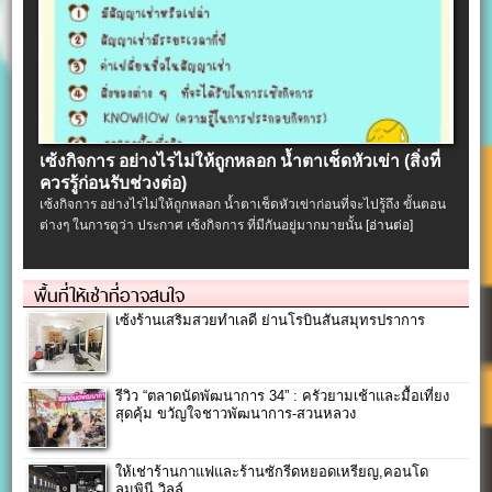
เซ้งกิจการ อย่างไรไม่ให้ถูกหลอก น้ำตาเช็ดหัวเข่า (สิ่งที่
ควรรู้ก่อนรับช่วงต่อ)
เซ้งกิจการ อย่างไรไม่ให้ถูกหลอก น้ำตาเช็ดหัวเข่าก่อนที่จะไปรู้ถึง ขั้นตอน
ต่างๆ ในการดูว่า ประกาศ เซ้งกิจการ ที่มีกันอยู่มากมายนั้น
[อ่านต่อ]
พื้นที่ให้เช่าที่อาจสนใจ
เซ้งร้านเสริมสวยทำเลดี ย่านโรบินสันสมุทรปราการ
รีวิว “ตลาดนัดพัฒนาการ 34” : ครัวยามเช้าและมื้อเที่ยง
สุดคุ้ม ขวัญใจชาวพัฒนาการ-สวนหลวง
ให้เช่าร้านกาแฟและร้านซักรีดหยอดเหรียญ,คอนโด
ลุมพินี วิลล์