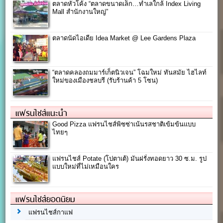
ตลาดหัวโค้ง “ตลาดขนาดเล็ก…ทำเลใกล้ Index Living
Mall สำนักงานใหญ่”
ตลาดนัดไอเดีย Idea Market @ Lee Gardens Plaza
“ตลาดคลองถมมาร์เก็ตนิวเจน” โฉมใหม่ ทันสมัย ไฮไลท์
ใหม่ของเมืองชลบรี (รับร้านค้า 5 โซน)
แฟรนไชส์แนะนำ
Good Pizza แฟรนไชส์พิซซ่าเน้นรสชาติเข้มข้นแบบ
ไทยๆ
แฟรนไชส์ Potate (โปตาเต้) มันฝรั่งทอดยาว 30 ซ.ม. รูป
แบบใหม่ที่ไม่เหมือนใคร
แฟรนไชส์ยอดนิยม
แฟรนไชส์กาแฟ