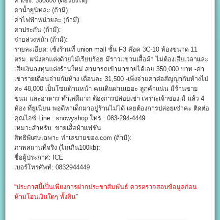
ค่าเซ้ง: 350000 (ต่อรองได้)
ค่าน้ำยูนิทละ (ถ้ามี):
ค่าไฟฟ้าหน่วยละ (ถ้ามี):
ค่าประกัน (ถ้ามี):
จ่ายล่วงหน้า (ถ้ามี):
รายละเอียด: เซ้งร้านที่ union mall ชั้น F3 ล๊อค 3C-10 ห้องขนาด 11
ตรม. ผนังตกแต่งด้วยไม้เรียบร้อย มีราวแขวนเสื้อผ้า ไม่ต้องเสียเวลาและ
เสียเงินลงทุนแต่งร้านใหม่ สามารถเข้ามาขายได้เลย 350,000 บาท -ค่า
เช่ารายเดือนจ่ายกับห้าง เดือนละ 31,500 -เพิ่งจ่ายค่าต่อสัญญากับห้างไป
ค่ะ 48,000 เป็นโซนด้านหน้า คนเดินผ่านเยอะ ลูกค้าแน่น มีร้านขาย
ขนม และอาหาร ทำเลดีมาก ต้องการปล่อยเช่า เพราะเจ้าของ มี แล้ว 4
ห้อง ที่ยูเนี่ยน พอดีหาเด็กมาอยู่ร้านไม่ได้ เลยต้องการปล่อยเช่าคะ ติดต่อ
คุณไอซ์ Line : snowyshop โทร : 083-294-4449
เหมาะสำหรับ: ขายเสื้อผ้าแฟชั่น
สิทธิพิเศษเฉพาะ ทำเลขายของ.com (ถ้ามี):
ภาพสถานที่จริง (ไม่เกิน100kb):
ชื่อผู้ประกาศ: ICE
เบอร์โทรศัพท์: 0832944449
“ประกาศนี้เป็นเพียงการฝากประชาสัมพันธ์ ควรตรวจสอบข้อมูลก่อน
ห้ามโอนเงินใดๆ ทั้งสิน”