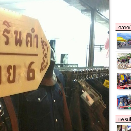
ตลาดน
แฟรนไ