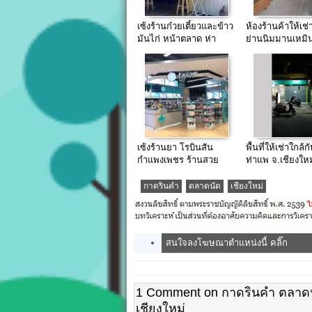
เซ้งร้านก๋วยเตี๋ยวและข้าว
ห้องร้านค้าให้เช่
มันไก่ หน้าตลาด ห่า
ย่านนิมมานเหมิน
งม.ราชมงคลล้าน
นา400ม.
เซ้งร้านยา โรบินสัน
พื้นที่ให้เช่าใกล้ก
กำแพงเพชร ร้านสวย
ท่าแพ จ.เชียงใหม
มากๆ
กาดรินคำ
ตลาดนัด
เชียงใหม่
สนใจลงโฆษณาตำแหน่งนี้ คลิ๊ก
1 Comment on กาดรินคำ ตลาดน
เชียงใหม่