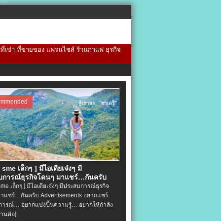
้นที่เช่า ที่ขายของ แฟรนไชส์ ร้านกาแฟ ธุรกิจ
ommended
จ sme เล็กๆ ] มีไอเดียเจ๋งๆ มี
การณ์ธุรกิจโดนๆ มาแชร์…กันครับ
 sme เล็กๆ ] มีไอเดียเจ๋งๆ มีประสบการณ์ธุรกิจ
าแชร์…กันครับ Advertisements อยากแชร์
ารณ์… อยากแบ่งปั้นความรู้… อยากให้กำลัง
่านต่อ]