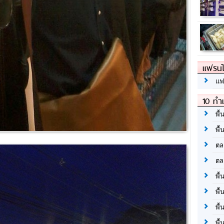
แฟรนไ
แฟ
10 ทำเ
พื้
พื้
ตล
ตล
พื้
พื้
พื้
พื้