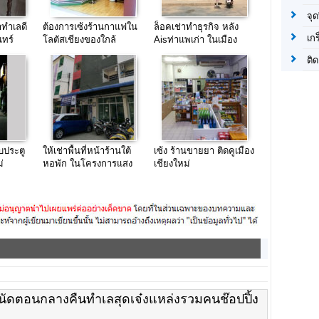
จุด
าทำเลดี
ต้องการเซ้งร้านกาแฟใน
ล็อคเช่าทำธุรกิจ หลัง
เก
ทร์
โลตัสเชียงของใกล้
Aisท่าแพเก่า ในเมือง
สะพานมิตรภาพไทย-ลาว
เชียงใหม่(มีคนเช่าแล้ว)
ติด
ับประตู
ให้เช่าพื้นที่หน้าร้านใต้
เซ้ง ร้านขายยา ติดคูเมือง
่
หอพัก ในโครงการแสง
เชียงใหม่
พรหมแลนด์2
ัดตอนกลางคืนทำเลสุดเจ๋งแหล่งรวมคนช๊อปปิ้ง