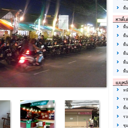
พื้
หาพื้น
พื้
พื้
พื้
พื
พื
พื้
เมนูหล
หน
รว
พื้
รว
ชุ