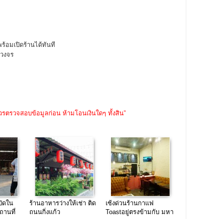
้อมเปิดร้านได้ทันที
บวงจร
วรตรวจสอบข้อมูลก่อน ห้ามโอนเงินใดๆ ทั้งสิน”
ิดใน
ร้านอาหารว่างให้เช่า ติด
เซ้งด่วนร้านกาแฟ
านที่
ถนนกิ่งแก้ว
Toastอยู่ตรงข้ามกับ มหา