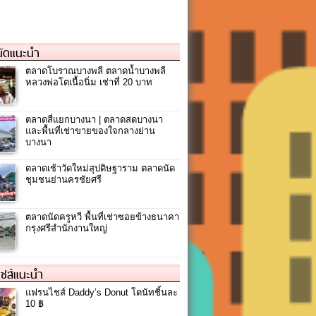
ัดแนะนำ
ตลาดโบราณบางพลี ตลาดน้ำบางพลี
หลวงพ่อโตเนื้อนิ่ม เช่าที่ 20 บาท
ตลาดสี่แยกบางนา | ตลาดสดบางนา
และพื้นที่เช่าขายของใจกลางย่าน
บางนา
ตลาดเช้าวัดใหม่สุปดิษฐาราม ตลาดนัด
ชุมชนย่านครชัยศรี
ตลาดนัดครูหวี พื้นที่เช่าซอยข้างธนาคา
กรุงศรีสำนักงานใหญ่
ชส์แนะนำ
แฟรนไชส์ Daddy’s Donut โดนัทชิ้นละ
10 ฿