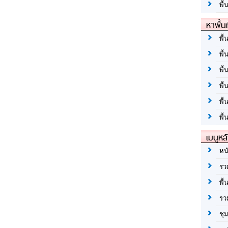
พื้
หาพื้น
พื้
พื้
พื้
พื
พื
พื้
เมนูหล
หน
รว
พื้
รว
ชุ