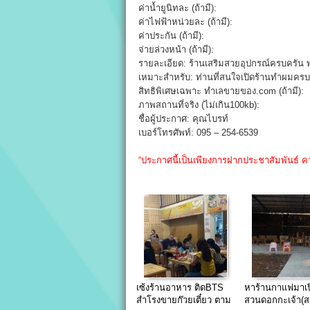
ค่าน้ำยูนิทละ (ถ้ามี):
ค่าไฟฟ้าหน่วยละ (ถ้ามี):
ค่าประกัน (ถ้ามี):
จ่ายล่วงหน้า (ถ้ามี):
รายละเอียด: ร้านเสริมสวยอุปกรณ์ครบครัน พร
เหมาะสำหรับ: ท่านที่สนใจเปิดร้านทำผมคร
สิทธิพิเศษเฉพาะ ทำเลขายของ.com (ถ้ามี):
ภาพสถานที่จริง (ไม่เกิน100kb):
ชื่อผู้ประกาศ: คุณไบรท์
เบอร์โทรศัพท์: 095 – 254-6539
“ประกาศนี้เป็นเพียงการฝากประชาสัมพันธ์ ค
เซ้งร้านอาหาร ติดBTS
หาร้านกาแฟมาเป
สำโรงขายก๊วยเตี๋ยว ตาม
สวนดอกกะเจ้า(สถ