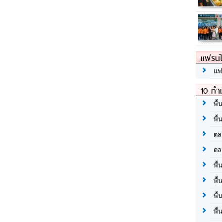
แฟรนไ
แฟ
10 ทำเ
พื้
พื้
ตล
ตล
พื้
พื้
พื้
พื้