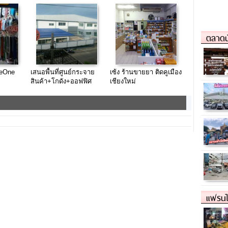
ลัยเกษตรบางเขนถนน
ใหญ่
ตลาดน
heOne
เสนอพื้นที่ศูนย์กระจาย
เซ้ง ร้านขายยา ติดคูเมือง
สินค้า+โกดัง+ออฟฟิศ
เชียงใหม่
สำนักงานให้เช่า กทม
ราคาคุ้มค่า
แฟรนไ