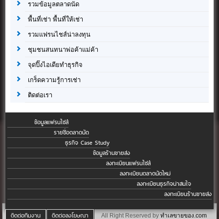
รวมข้อมูลตลาดนัด
พื้นที่เช่า พื้นที่ให้เช่า
รวมแฟรนไชส์น่าลงทุน
ชุมชนสนทนาพ่อค้าแม่ค้า
จุดปิ๊งไอเดียทำธุรกิจ
เกร็ดความรู้การเช่า
ติดต่อเรา
ข้อมูลแฟรนไชส์
รายชื่อตลาดนัด
ธุรกิจ Case Study
ข้อมูลร้านขายส่ง
ลงทะเบียนแฟรนไชส์
ลงทะเบียนตลาดนัดใหม่
ลงทะเบียนธุรกิจน่าสนใจ
ลงทะเบียนร้านขายส่ง
ติดต่อทีมงาน
ติดต่อลงโฆษณา
All Right Reserved by
ทำเลขายของ.com