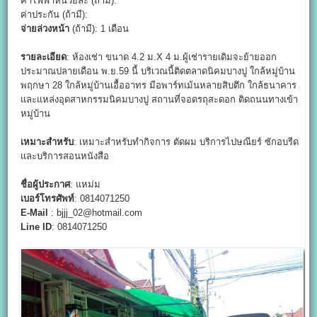
ค่าไฟฟ้าหน่วยละ (ถ้ามี):
ค่าประกัน (ถ้ามี):
จ่ายล่วงหน้า
(ถ้ามี): 1 เดือน
รายละเอียด
: ห้องเช่า ขนาด 4.2 ม.X 4 ม.ผู้เช่ารายเดิมจะย้ายออก
ประมาณปลายเดือน พ.ย.59 นี้ บริเวณนี้ติดตลาดนิคมบางปู ใกล้หมู่บ้าน
พฤกษา 28 ใกล้หมู่บ้านเอื้ออาทร มีอพาร์ทเม้นหลายสิบตึก ใกล้ธนาคาร
และแหล่งอุดสาหกรรมนิคมบางปู สถานที่จอดรถุสะดอก ติดถนนทางเข้า
หมู่บ้าน
เหมาะสำหรับ
: เหมาะสำหรับทำกิจการ ตัดผม บริการไปษณียร์ ซักอบรีด
และบริการสอนหนังสือ
ชื่อผู้ประกาศ
: แหม่ม
เบอร์โทรศัพท์
: 0814071250
E-Mail
: bjjj_02@hotmail.com
Line ID
: 0814071250