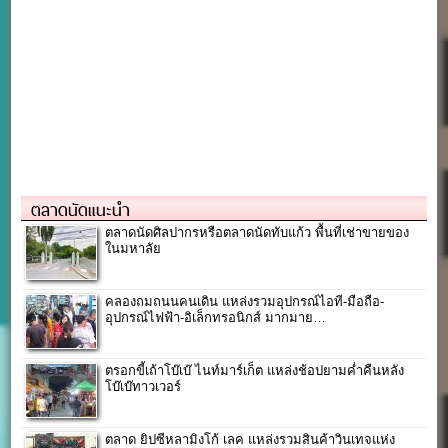
ตลาดนัดแนะนำ
ตลาดนัดศิลปากรหรือตลาดนัดทับแก้ว พื้นที่เช่าขายของ
ในมหาลัย
คลองถมถนนคนเดิน แหล่งรวมอุปกรณ์ไอที-มือถือ-
อุปกรณ์ไฟฟ้า-อิเล็กทรอนิกส์ มากมาย…
ตรอกขี้เถ้าโบ๊เบ๊ ไนท์มาร์เก็ต แหล่งช้อปยามค่ำคืนหลัง
โบ๊เบ๊ทาวเวอร์
ตลาด ยิปซีหลามิงโก้ เลค แหล่งรวมสินค้าวินเทจแห่ง