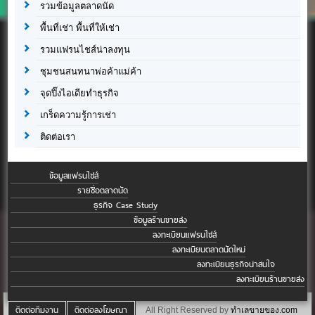
รวมข้อมูลตลาดนัด
พื้นที่เช่า พื้นที่ให้เช่า
รวมแฟรนไชส์น่าลงทุน
ชุมชนสนทนาพ่อค้าแม่ค้า
จุดปิ๊งไอเดียทำธุรกิจ
เกร็ดความรู้การเช่า
ติดต่อเรา
ข้อมูลแฟรนไชส์
รายชื่อตลาดนัด
ธุรกิจ Case Study
ข้อมูลร้านขายส่ง
ลงทะเบียนแฟรนไชส์
ลงทะเบียนตลาดนัดใหม่
ลงทะเบียนธุรกิจน่าสนใจ
ลงทะเบียนร้านขายส่ง
ติดต่อทีมงาน
ติดต่อลงโฆษณา
All Right Reserved by
ทำเลขายของ.com