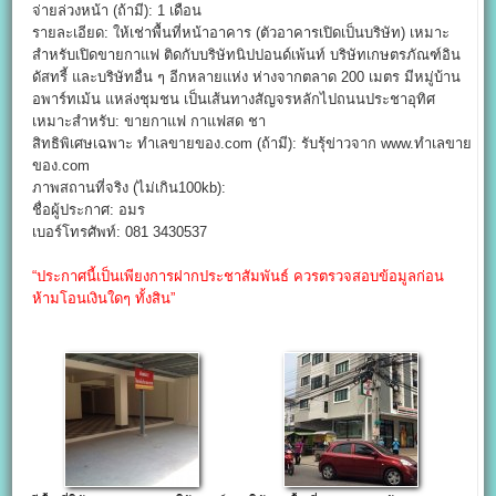
จ่ายล่วงหน้า (ถ้ามี): 1 เดือน
รายละเอียด: ให้เช่าพื้นที่หน้าอาคาร (ตัวอาคารเปิดเป็นบริษัท) เหมาะ
สำหรับเปิดขายกาแฟ ติดกับบริษัทนิปปอนด์เพ้นท์ บริษัทเกษตรภัณฑ์อิน
ดัสทรี้ และบริษัทอื่น ๆ อีกหลายแห่ง ห่างจากตลาด 200 เมตร มีหมู่บ้าน
อพาร์ทเม้น แหล่งชุมชน เป็นเส้นทางสัญจรหลักไปถนนประชาอุทิศ
เหมาะสำหรับ: ขายกาแฟ กาแฟสด ชา
สิทธิพิเศษเฉพาะ ทำเลขายของ.com (ถ้ามี): รับรุ้ข่าวจาก www.ทำเลขาย
ของ.com
ภาพสถานที่จริง (ไม่เกิน100kb):
ชื่อผู้ประกาศ: อมร
เบอร์โทรศัพท์: 081 3430537
“ประกาศนี้เป็นเพียงการฝากประชาสัมพันธ์ ควรตรวจสอบข้อมูลก่อน
ห้ามโอนเงินใดๆ ทั้งสิน”