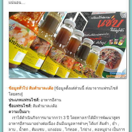
แน่นอน…
ข้อมูลทั่วไป
ส้มตำมาละเด้อ
[ข้อมูลตั้งแต่ส่วนนี้ ส่งมาจากแฟรนไชส์
โดยตรง]
ประเภทแฟรนไชส์:
อาหารอีสาน
ชื่อแฟรนไชส์:
ส้มตำมาละเด้อ
ความเป็นมา:
เราได้ดำเนินกิจการมามากกว่า 3 ปี โดยทางเราได้มีการพัฒนาสูตร
อาหารอีสานมาอย่างต่อเนื่อง อันมีเมนูอหารต่างๆ ได้แก่ ส้มตำ , ยำ ,
ลาบ , น้ำตก , ต้มแซบ , แกงอ่อม , ไก่ทอด , ไก่ย่าง , คอหมูย่าง เป็นการ