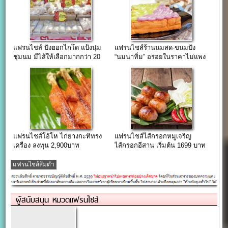
แฟรนไชส์ ปังฮอกไกโด แป้งนุ่ม
แฟรนไชส์ร้านนมสด-ขนมปัง
ชุ่มนม มีไส้ให้เลือกมากกว่า 20
“นมน่าทิ่ม” อร่อยในราคาไม่แพง
ไส้
แฟรนไชส์โอ้โห ไก่ย่างกะทิทรง
แฟรนไชส์ไส้กรอกหมูเจริญ
เครื่อง ลงทุน 2,900บาท
ไส้กรอกอีสาน เริ่มต้น 1699 บาท
แฟรนไชส์ส้มตำ
ผู้สนับสนุน หมวดแฟรนไชส์