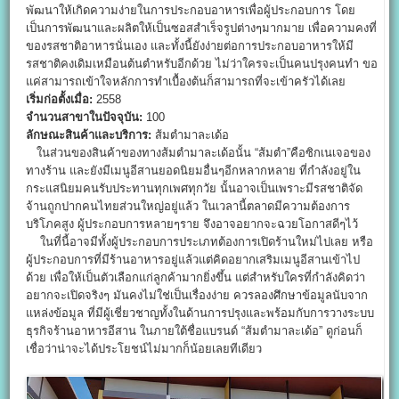
พัฒนาให้เกิดความง่ายในการประกอบอาหารเพื่อผู้ประกอบการ โดย
เป็นการพัฒนาและผลิตให้เป็นซอสสำเร็จรูปต่างๆมากมาย เพื่อความคงที่
ของรสชาติอาหารนั่นเอง และทั้งนี้ยังง่ายต่อการประกอบอาหารให้มี
รสชาติคงเดิมเหมือนต้นตำหรับอีกด้วย ไม่ว่าใครจะเป็นคนปรุงคนทำ ขอ
แค่สามารถเข้าใจหลักการทำเบื้องต้นก็สามารถที่จะเข้าครัวได้เลย
เริ่มก่อตั้งเมื่อ:
2558
จำนวนสาขาในปัจจุบัน:
100
ลักษณะสินค้าและบริการ:
ส้มตำมาละเด้อ
ในส่วนของสินค้าของทางส้มตำมาละเด้อนั้น “ส้มตำ”คือซิกเนเจอของ
ทางร้าน และยังมีเมนูอีสานยอดนิยมอื่นๆอีกหลากหลาย ที่กำลังอยู่ใน
กระแสนิยมคนรับประทานทุกเพศทุกวัย นั้นอาจเป็นเพราะมีรสชาติจัด
จ้านถูกปากคนไทยส่วนใหญ่อยู่แล้ว ในเวลานี้ตลาดมีความต้องการ
บริโภคสูง ผู้ประกอบการหลายๆราย จึงอาจอยากจะฉวยโอกาสดีๆไว้
ในที่นี้อาจมีทั้งผู้ประกอบการประเภทต้องการเปิดร้านใหม่ไปเลย หรือ
ผู้ประกอบการที่มีร้านอาหารอยู่แล้วแต่คิดอยากเสริมเมนูอีสานเข้าไป
ด้วย เพื่อให้เป็นตัวเลือกแก่ลูกค้ามากยิ่งขึ้น แต่สำหรับใครที่กำลังคิดว่า
อยากจะเปิดจริงๆ มันคงไม่ใช่เป็นเรื่องง่าย ควรลองศึกษาข้อมูลนับจาก
แหล่งข้อมูล ที่มีผู้เชี่ยวชาญทั้งในด้านการปรุงและพร้อมกับการวางระบบ
ธุรกิจร้านอาหารอีสาน ในภายใต้ชื่อแบรนด์ “ส้มตำมาละเด้อ” ดูก่อนก็
เชื่อว่าน่าจะได้ประโยชน์ไม่มากก็น้อยเลยทีเดียว