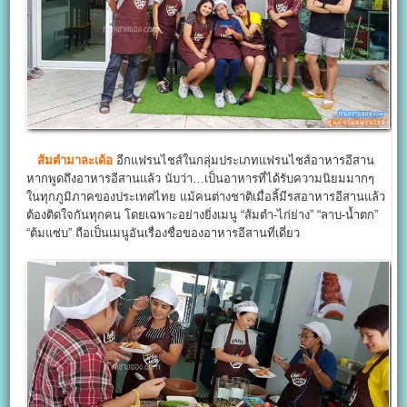
ส้มตำมาละเด้อ
อีกแฟรนไชส์ในกลุ่มประเภทแฟรนไชส์อาหารอีสาน
หากพูดถึงอาหารอีสานแล้ว นับว่า…เป็นอาหารที่ได้รับความนิยมมากๆ
ในทุกภูมิภาคของประเทศไทย แม้คนต่างชาติเมื่อลิ้มีรสอาหารอีสานแล้ว
ต้องติดใจกันทุกคน โดยเฉพาะอย่างยิ่งเมนู “ส้มตำ-ไก่ย่าง” “ลาบ-น้ำตก”
“ต้มแซ่บ” ถือเป็นเมนูอันเรื่องชื่อของอาหารอีสานที่เดี่ยว