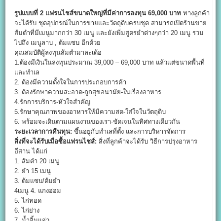
รูปแบบที่ 2 แฟรนไชส์ขนาดใหญ่ที่มีค่าการลงทุน 69,000 บาท
ทางลูกค้า
จะได้รับ ชุดอุปกรณ์ในการขายและวัตถุดิบครบชุด สามารถเปิดร้านขาย
ส้มตำที่มีเมนูมากกว่า 30 เมนู และยังเพิ่มสูตรยำต่างๆกว่า 20 เมนู รวม
ไปถึง เมนูลาบ , ต้มแซบ อีกด้วย
คุณสมบัติผู้ลงทุนส้มตำมาละเด้อ
1.ต้องมีเงินในลงทุนประมาณ 39,000 – 69,000 บาท แล้วแต่ขนาดพื้นที่
และทำเล
2. ต้องมีความตั้งใจในการประกอบการค้า
3. ต้องรักษาความสะอาด-ถูกสุขอนามัย-ในเรื่องอาหาร
4.รักการบริการ-หัวใจสำคัญ
5.รักษาคุณภาพของอาหารให้มีความสด-ใส่ใจในวัตถุดิบ
6. พร้อมจะเดินตามแผนงานของเรา-ชัดเจนในทิศทางเดียวกัน
ระยะเวลาการคืนทุน:
ขึ้นอยู่กับทำเลที่ตั้ง และการบริหารจัดการ
สิ่งที่จะได้รับเมื่อซื้อแฟรนไชส์:
สิ่งที่ลูกค้าจะได้รับ วิธีการปรุงอาหาร
อีสาน ได้แก่
1. ส้มตำ 20 เมนู
2. ยำ 15 เมนู
3. ต้มแซบ/ต้มยำ
4เมนู 4. แกงอ่อม
5. ไก่ทอด
6. ไก่ย่าง
7. น้ำจิ้มแจ่ว