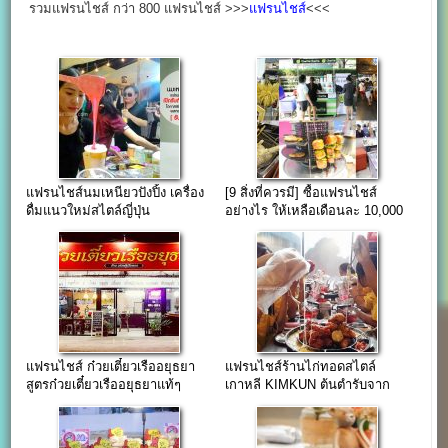
รวมแฟรนไชส์ กว่า 800 แฟรนไชส์ >>>
แฟรนไชส์
<<<
แฟรนไชส์นมเหนียวปังปิ้ง เครื่อง
[9 สิ่งที่ควรมี] ซื้อแฟรนไชส์
ดื่มแนวใหม่สไตล์ญี่ปุ่น
อย่างไร ให้เหลือเดือนละ 10,000
++up
แฟรนไชส์ ก๋วยเตี๋ยวเรืออยุธยา
แฟรนไชส์ร้านไก่ทอดสไตล์
สูตรก๋วยเตี๋ยวเรืออยุธยาแท้ๆ
เกาหลี KIMKUN ต้นตำรับจาก
ประเทศเกาหลีใต้