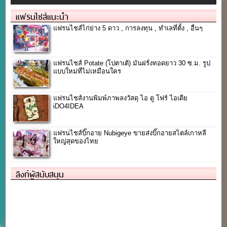
แฟรนไชส์แนะนำ
แฟรนไชส์ไก่ย่าง 5 ดาว , การลงทุน , ทำเลที่ตั้ง , อื่นๆ
แฟรนไชส์ Potate (โปตาเต้) มันฝรั่งทอดยาว 30 ซ.ม. รูป
แบบใหม่ที่ไม่เหมือนใคร
แฟรนไชส์งานพิมพ์ภาพลงวัสดุ ไอ ดู โฟร์ ไอเดีย
iDO4IDEA
แฟรนไชส์บิ๊กอาย Nubigeye ขายส่งบิ๊กอายสไตล์เกาหลี
ใหญ่สุดของไทย
ลิงก์ผู้สนับสนุน