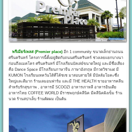
พรีเมียร์เพลส (Premier place)
อีก 1 community ขนาดเล็กย่านถนน
ศรีนครินทร์ โครงการนี้ตั้งอยู่ติดกับถนนศรีนครินทร์ ช่วงเลยแยกบางนา
ก่อนถึงแมคโคร ศรีนครินทร์ มีโรงเรียนบัลเล่ย์ขนาดใหญ่ และมีชื่อเสียง
คือ Dance Space มีโรงเรียนภาษาจีน ภาษาอังกฤษ มีกวดวิชาsat มี
KUMON โรงเรียนเทควันโด้ที่โค้ชเช มาสอบสายให้ มีบัลลัมโยคะซึ่ง
ใหญ่และดีมาก ร้านเลมอนฟาร์ม และมี THE HEALTH ขายอาหารคลีน
สำหรับรักสุขภาพ , อาหารมี SCOOZI อาหารเกาหลี อาหารอินเดีย
อาหารไทย COFFEE WORLD มีราชพฤกษ์คลีนิค มีคลีนิคฝังเข็ม ร้าน
นวด ร้านสปาเล็บ ร้านตัดผม เป็นต้น