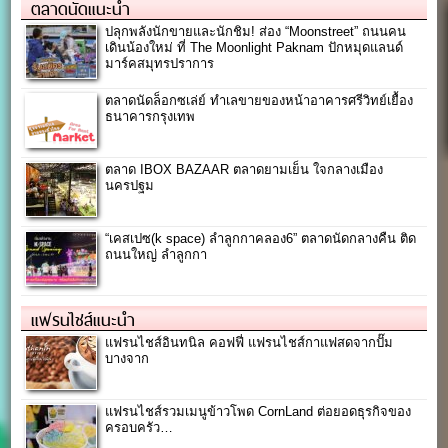
ตลาดนัดแนะนำ
ปลุกพลังนักขายและนักชิม! ส่อง “Moonstreet” ถนนคน
เดินน้องใหม่ ที่ The Moonlight Paknam ปักหมุดแลนด์
มาร์คสมุทรปราการ
ตลาดนัดล็อกซเล่ย์ ทำเลขายของหน้าอาคารศรีวิทย์เยื้อง
ธนาคารกรุงเทพ
ตลาด IBOX BAZAAR ตลาดยามเย็น ใจกลางเมือง
นครปฐม
“เคสเปซ(k space) ลำลูกกาคลอง6” ตลาดนัดกลางคืน ติด
ถนนใหญ่ ลำลูกกา
แฟรนไชส์แนะนำ
แฟรนไชส์อินทนิล คอฟฟี่ แฟรนไชส์กาแฟสดจากปั๊ม
บางจาก
แฟรนไชส์รวมเมนูข้าวโพด CornLand ต่อยอดธุรกิจของ
ครอบครัว…