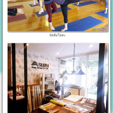
บัลลัมโยคะ