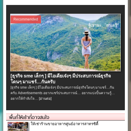
Recommended
[ธุรกิจ sme เล็กๆ ] มีไอเดียเจ๋งๆ มีประสบการณ์ธุรกิจ
โดนๆ มาแชร์…กันครับ
[ธุรกิจ sme เล็กๆ ] มีไอเดียเจ๋งๆ มีประสบการณ์ธุรกิจโดนๆ มาแชร์…กัน
ครับ Advertisements อยากแชร์ประสบการณ์… อยากแบ่งปั้นความรู้…
อยากให้กำลังใจ…
[อ่านต่อ]
พื้นที่ให้เช่าที่อาจสนใจ
ให้เช่าร้านขายอาหารศูนย์อาหารสาทรซิตี้