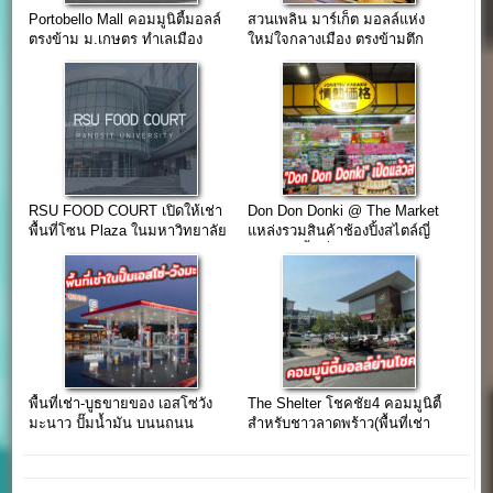
Portobello Mall คอมมูนิตี้มอลล์
สวนเพลิน มาร์เก็ต มอลล์แห่ง
ตรงข้าม ม.เกษตร ทำเลเมือง
ใหม่ใจกลางเมือง ตรงข้ามตึก
อนาคต
(ช่อง 3)
RSU FOOD COURT เปิดให้เช่า
Don Don Donki @ The Market
พื้นที่โซน Plaza ในมหาวิทยาลัย
แหล่งรวมสินค้าช้องปิ้งสไตล์ญี่
รังสิต
ปุ่นๆ เปิดพื้นที่เช่าสาขาใหม่
พื้นที่เช่า-บูธขายของ เอสโซ่วัง
The Shelter โชคชัย4 คอมมูนิตี้
มะนาว ปั๊มน้ำมัน บนนถนน
สำหรับชาวลาดพร้าว(พื้นที่เช่า
เพชรเกษม เส้นทางหลักลงภาคใต้
เปิดร้าน,โชว์รูม)