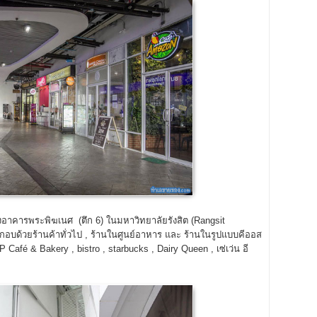
าคารพระพิฆเนศ (ตึก 6) ในมหาวิทยาลัยรังสิต (Rangsit
 ประกอบด้วยร้านค้าทั่วไป , ร้านในศูนย์อาหาร และ ร้านในรูปแบบคีออส
Café & Bakery , bistro , starbucks , Dairy Queen , เซ่เว่น อี