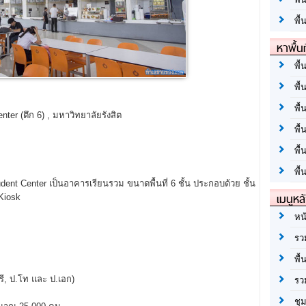
พื้
หาพื้น
พื้
พื้
พื้
ter (ตึก 6) , มหาวิทยาลัยรังสิต
พื
พื
พื้
nt Center เป็นอาคารเรียนรวม ขนาดพื้นที่ 6 ชั้น ประกอบด้วย ชั้น
เมนูหล
Kiosk
หน
รว
พื้
ี, ป.โท และ ป.เอก)
รว
ชุ