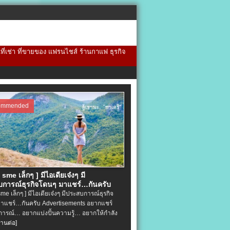
้นที่เช่า ที่ขายของ แฟรนไชส์ ร้านกาแฟ ธุรกิจ
ommended
จ sme เล็กๆ ] มีไอเดียเจ๋งๆ มี
การณ์ธุรกิจโดนๆ มาแชร์…กันครับ
 sme เล็กๆ ] มีไอเดียเจ๋งๆ มีประสบการณ์ธุรกิจ
าแชร์…กันครับ Advertisements อยากแชร์
ารณ์… อยากแบ่งปั้นความรู้… อยากให้กำลัง
่านต่อ]