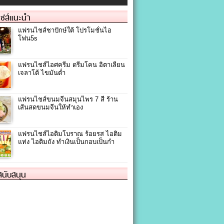
ชส์แนะนำ
แฟรนไชส์ชาปักษ์ใต้ โปรโมชั่นไอ
โฟน5s
แฟรนไชส์ไอศครีม ดรีมโคน อิตาเลียน
เจลาโต้ ไขมันต่ำ
แฟรนไชส์ขนมจีนสมุนไพร 7 สี ร้าน
เส้นสดขนมจีนให้ทำเอง
แฟรนไชส์ไอติมโบราณ ร้อยรส ไอติม
แท่ง ไอติมถัง ทำเงินเป็นกอบเป็นกำ
้สนับสนุน