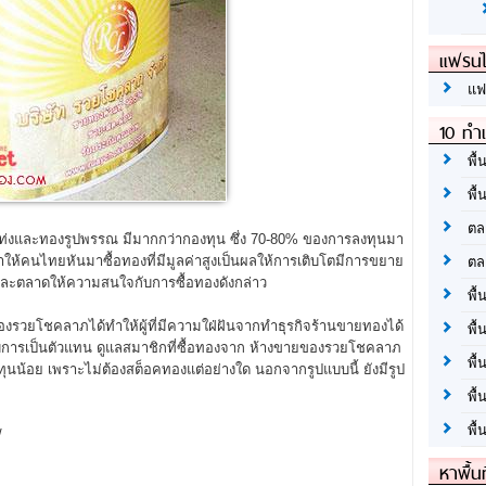
แฟรนไ
แฟ
10 ทำเ
พื้
พื้
ตล
ะทองรูปพรรณ มีมากกว่ากองทุน ซึ่ง 70-80% ของการลงทุนมา
ให้คนไทยหันมาซื้อทองที่มีมูลค่าสูงเป็นผลให้การเติบโตมีการขยาย
ตล
ายและตลาดให้ความสนใจกับการซื้อทองดังกล่าว
พื้
ชคลาภได้ทำให้ผู้ที่มีความใฝ่ฝันจากทำธุรกิจร้านขายทองได้
พื้
ปแบบการเป็นตัวแทน ดูแลสมาชิกที่ซื้อทองจาก ห้างขายของรวยโชคลาภ
พื้
้นทุนน้อย เพราะไม่ต้องสต็อคทองแต่อย่างใด นอกจากรูปแบบนี้ ยังมีรูป
พื้
พื้
/
หาพื้น