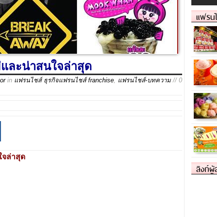
แฟรนไ
่และน่าสนใจล่าสุด
or
in
แฟรนไชส์ ธุรกิจแฟรนไชส์ franchise
,
แฟรนไชส์-บทความ
// 0
จล่าสุด
ลิงก์ผู