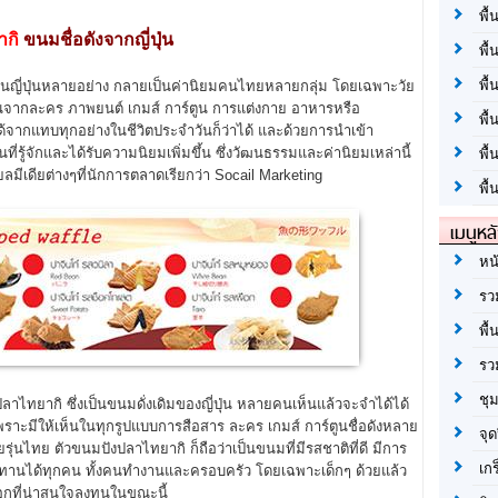
พื้
ากิ
ขนมชื่อดังจากญี่ปุ่น
พื้
พื้
ี่ปุ่นหลายอย่าง กลายเป็นค่านิยมคนไทยหลายกลุ่ม โดยเฉพาะวัย
เป็นจากละคร ภาพยนต์ เกมส์ การ์ตูน การแต่งกาย อาหารหรือ
พื
้จากแทบทุกอย่างในชีวิตประจำวันก็ว่าได้ และด้วยการนำเข้า
ี่รู้จักและได้รับความนิยมเพิ่มขึ้น ซึ่งวัฒนธรรมและค่านิยมเหล่านี้
พื
มีเดียต่างๆที่นักการตลาดเรียกว่า Socail Marketing
พื้
เมนูหล
หน
รว
พื้
รว
ชุ
ากิ ซึ่งเป็นขนมดั่งเดิมของญี่ปุ่น หลายคนเห็นแล้วจะจำได้ได้
น เพราะมีให้เห็นในทุกรูปแบบการสือสาร ละคร เกมส์ การ์ตูนชื่อดังหลาย
จุด
รุ่นไทย ตัวขนมปังปลาไทยากิ ก็ถือว่าเป็นขนมที่มีรสชาติที่ดี มีการ
เก
านได้ทุกคน ทั้งคนทำงานและครอบครัว โดยเฉพาะเด็กๆ ด้วยแล้ว
อกที่น่าสนใจลงทุนในขณะนี้