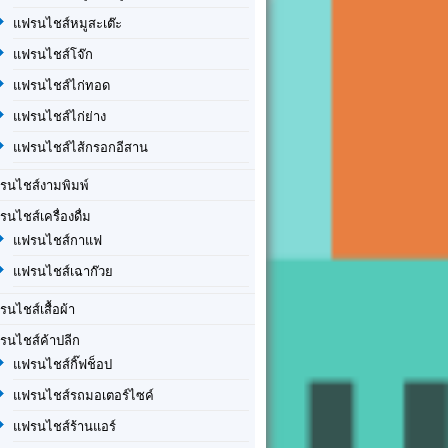
แฟรนไชส์หมูสะเต๊ะ
แฟรนไชส์โจ๊ก
แฟรนไชส์ไก่ทอด
แฟรนไชส์ไก่ย่าง
แฟรนไชส์ไส้กรอกอีสาน
รนไชส์งามพิมพ์
รนไชส์เครื่องดื่ม
แฟรนไชส์กาแฟ
แฟรนไชส์เฉาก๊วย
รนไชส์เสื้อผ้า
รนไชส์ค้าปลีก
แฟรนไชส์กิ๊ฟช็อป
แฟรนไชส์รถมอเตอร์ไซค์
แฟรนไชส์ร้านแอร์