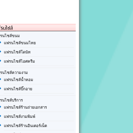
รนไชส์
รนไชส์ขนม
แฟรนไชส์ขนมไทย
แฟรนไชส์โดนัท
แฟรนไชส์ไอศครีม
รนไชส์ความงาม
แฟรนไชส์น้ำหอม
แฟรนไชส์บิ๊กอาย
รนไชส์บริการ
แฟรนไชส์ร้านถ่ายเอกสาร
แฟรนไชส์งามพิมพ์
แฟรนไชส์ร้านอินเตอร์เน็ต