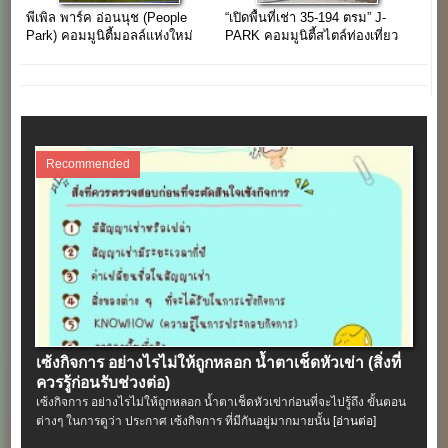
พีเพิล พาร์ค อ่อนนุช (People
“เปิดพื้นที่เช่า 35-194 ตรม” J-
Park) คอมมูนิตี้มอลล์แห่งใหม่
PARK คอมมูนิตี้สไตล์ท่องเที่ยว
ของชาวอ่อนนุช
แหล่งช้อปใกล้กรุงเทพฯ
Recommended
เซ้งกิจการ อย่างไรไม่ให้ถูกหลอก น้ำตาเช็ดหัวเข่า (สิ่งที่
ควรรู้ก่อนรับช่วงต่อ)
เซ้งกิจการ อย่างไรไม่ให้ถูกหลอก น้ำตาเช็ดหัวเข่าก่อนที่จะไปรู้ถึง ขั้นตอน
ต่างๆ ในการดูว่า ประกาศ เซ้งกิจการ ที่มีกันอยู่มากมายนั้น
[อ่านต่อ]