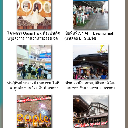
โครงการ Oasis Park ห้องน้ำเลิศ
เปิดพื้นที่เช่า APT Bearing mall
หรูอลังการ-ร้านอาหารอร่อย-จุด
(ทำเลติด BTSแบริ่ง)
ถ่ายรูปอินเทรนด์
พันธุ์ทิพย์ บางกะปิ แหล่งรวมไอที
เฟิร์ส อเวนิว คอมมูนิตี้มอลล์ใหม่
และศูนย์พระเครื่อง พื้นที่เช่ากว่า
เเหล่งรวมร้านอาหารเเละการจับ
24,000 ตร.ม.
จ่าย