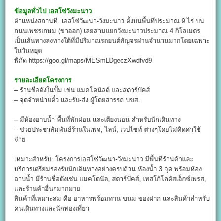
ข้อมูลทั่วไป
เอสโซ่วังมะนาว
ตำแหน่งสถานที่: เอสโซ่วัฒนา-วังมะนาว ตั้งบนพื้นที่ประมาณ 9 ไร่ บน
ถนนเพชรเกษม (ขาออก) เลยสามแยกวังมะนาวประมาณ 4 กิโลเมตร
เป็นเส้นทางลงทางใต้ที่มีปริมาณรถยนต์สัญจรผ่านจำนวนมากโดยเฉพาะ
ในวันหยุด
พิกัด https://goo.gl/maps/MESmLDgeczXwdfvd9
รายละเอียดโครงการ
– ร้านชื่อดังในปั๊ม เช่น แมคโดนัลด์ และสตาร์บัคส์
– จุดจำหน่ายตั๋ว และรับ-ส่ง ผู้โดยสารรถ บขส.
– มีห้องอาบน้ำ พื้นที่พักผ่อน และเตียงนอน สำหรับนักเดินทาง
– ช่วยประชาสัมพันธ์ร้านในเพจ, ไลน์, เวปไซท์ ต่างๆโดยไม่คิดค่าใช้
จ่าย
เหมาะสำหรับ: โครงการเอสโซ่วัฒนา-วังมะนาว มีพื้นที่ร้านค้าและ
บริการเตรียมรองรับนักเดินทางอย่างครบถ้วน ห้องน้ำ 3 จุด พร้อมห้อง
อาบน้ำ มีร้านชื่อดังเช่น แมคโดนัล, สตาร์บัคส์, เทสโก้โลตัสเอ็กซ์เพรส,
และร้านค้าอื่นๆมากมาย
สินค้าที่เหมาะสม คือ อาหารพร้อมทาน ขนม ของฝาก และสินค้าสำหรับ
คนเดินทางและนักท่องเที่ยว