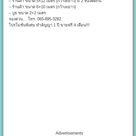
– ร้านค้า ขนาด 5×12 เมตร (กว้างxยาว) มี 2 ห้องติดกัน
– ร้านค้า ขนาด 6×10 เมตร (กว้างxยาว)
– บูธ ขนาด 2×2 เมตร
จองด่วน… โทร. 065-895-3282
โปรโมชั่นพิเศษ ทำสัญญา 1 ปี ขายฟรี 4 เดือน!!!
Advertisements