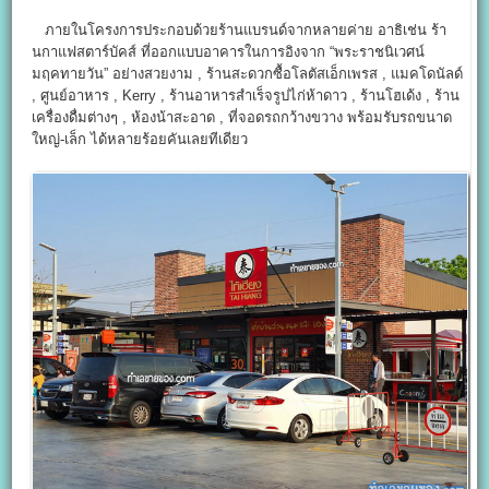
ภายในโครงการประกอบด้วยร้านแบรนด์จากหลายค่าย อาธิเช่น ร้า
นกาแฟสตาร์บัคส์ ที่ออกแบบอาคารในการอิงจาก “พระราชนิเวศน์
มฤคทายวัน” อย่างสวยงาม , ร้านสะดวกซื้อโลตัสเอ็กเพรส , แมคโดนัลด์
, ศูนย์อาหาร , Kerry , ร้านอาหารสำเร็จรูปไก่ห้าดาว , ร้านโฮเด้ง , ร้าน
เครื่องดื่มต่างๆ , ห้องน้าสะอาด , ที่จอดรถกว้างขวาง พร้อมรับรถขนาด
ใหญ่-เล็ก ได้หลายร้อยคันเลยทีเดียว