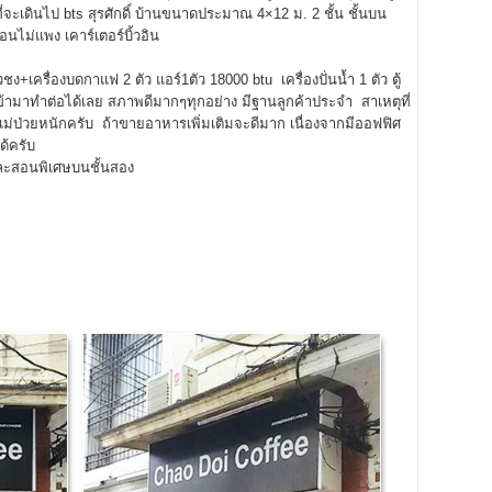
่จะเดินไป bts สุรศักดิ์ บ้านขนาดประมาณ 4×12 ม. 2 ชั้น ชั้นบน
ือนไม่แพง เคาร์เตอร์บิ้วอิน
วชง+เครื่องบดกาแฟ 2 ตัว แอร์1ตัว 18000 btu เครื่องปั่นน้ำ 1 ตัว ตู้
ถเข้ามาทำต่อได้เลย สภาพดีมากๆทุกอย่าง มีฐานลูกค้าประจำ สาเหตุที่
่ป่วยหนักครับ ถ้าขายอาหารเพิ่มเติมจะดีมาก เนื่องจากมีออฟฟิศ
ด้ครับ
และสอนพิเศษบนชั้นสอง