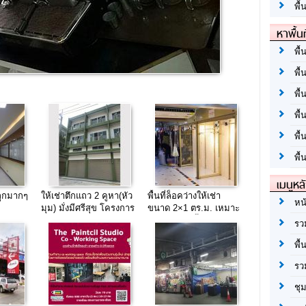
พื้
หาพื้น
พื้
พื้
พื้
พื
พื
พื้
เมนูหล
ถูกมากๆ
ให้เช่าตึกแถว 2 คูหา(หัว
พื้นที่ล็อคว่างให้เช่า
หน
มุม) มั่งมีศรีสุข โครงการ
ขนาด 2×1 ตร.ม. เหมาะ
2
สำหรับขายเสื้อผ้าแฟชั่น
รว
ปลีก-ส่ง อาคารโชค
พื้
อนันต์แฟชั่น ประตูน้ำ
รว
ชุ