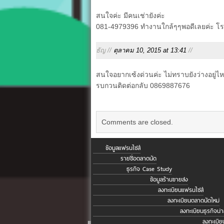
สนใจค่ะ มีคนเช่ายังค่ะ
081-4979396 ทำงานใกล้ๆๆพอดีเลยค่ะ โร
ธัญ //
ตุลาคม 10, 2015 at 13:41
//
สนใจอยากเซ้งด่วนค่ะ ไม่ทราบยังว่างอยู่ไ
รบกวนติดต่อกลับ 0869887676
Comments are closed.
ข้อมูลแฟรนไชส์
รายชื่อตลาดนัด
ธุรกิจ Case Study
ข้อมูลร้านขายส่ง
ลงทะเบียนแฟรนไชส์
ลงทะเบียนตลาดนัดใหม่
ลงทะเบียนธุรกิจน่
ลงทะเบีย