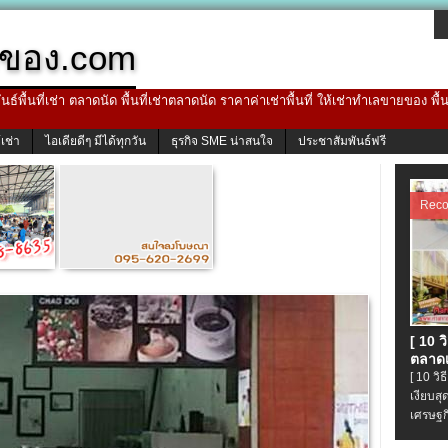
ของ.com
ธ์พื้นที่เช่า ตลาดนัด พื้นที่เช่าตลาดนัด ราคาค่าเช่าพื้นที่ ให้เช่าทำเลขายของ พื
้เช่า
ไอเดียดีๆ มีได้ทุกวัน
ธุรกิจ SME น่าสนใจ
ประชาสัมพันธ์ฟรี
Rec
[ 10 
ตลาดเ
[ 10 ว
เงียบส
เศรษฐก