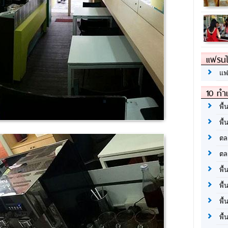
แฟรนไ
แฟ
10 ทำเ
พื้
พื้
ตล
ตล
พื้
พื้
พื้
พื้