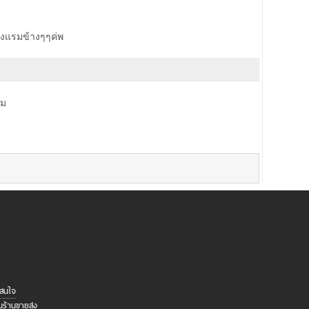
งแรมข้างๆๆค่พ
หม
าสนใจ
นร้านขายส่ง