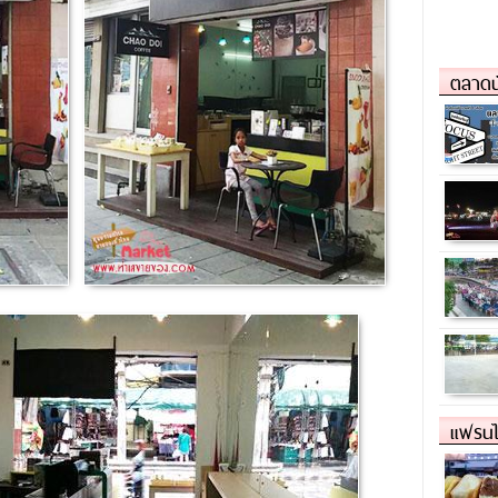
ตลาดน
แฟรนไ