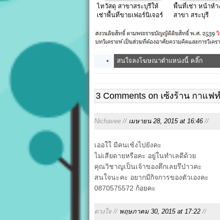
ไทวัสดุ สาขาสระบุรีให้
พื้นที่เช่า หน้าห้
เช่าพื้นที่ขายเฟอร์นิเจอร์
สาขา สระบุรี
ของตกแต่งบ้าน และอื่นๆ
ราคาถูก
สนใจลงโฆษณาตำแหน่งนี้ คลิ๊ก
3 Comments on เซ้งร้าน กาแฟ
Nichavee //
เมษายน 28, 2015 at 16:46
//
เออใใ มีคนเช้งไปยังคะ
ไม่เสียดายหรือคะ อยู่ในทำเลดีด้วย
คุณวิชาญเป็นเจ้าของตึกเลยรึป่าวคะ
สนใจนะคะ อยากมีกิจการของตัวเองคะ
0870575572 ก้อยคะ
ดวงใจ //
พฤษภาคม 30, 2015 at 17:22
//