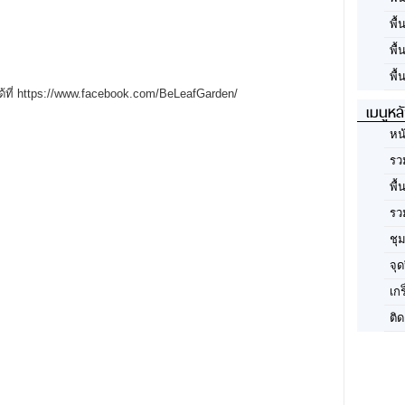
พื
พื
พื้
ได้ที่ https://www.facebook.com/BeLeafGarden/
เมนูหล
หน
รว
พื้
รว
ชุ
จุด
เก
ติด