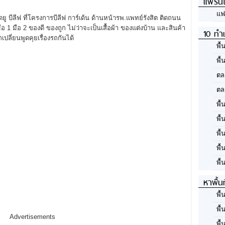
แฟรนไ
แฟ
ู บีลีฟ ที่โครงการบีลีฟ การ์เด้น ด้านหน้ารพ.แพทย์รังสิต ติดถนน
1 มือ 2 ของดี ของถูก ไม่ว่าจะเป็นเสื้อผ้า ของแต่งบ้าน และสินค้า
10 ทำเ
ลี่ยนพูดคุยเรื่องรถกันได้
พื้
พื้
ตล
ตล
พื้
พื้
พื้
พื้
พื้
หาพื้น
พื้
พื้
Advertisements
พื้