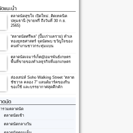
ัดแนะนำ
ตลาดนัดสุขใจ เปิดใหม่..ติดเทคนิค
ปทุมธานี (ขายฟรี ถึงวันที่ 30 ก.ย.
2565)
“ตลาดนัดศรีพล” (ปั๊มเก่าแคราย) ทำเล
ทองยุทธศาสตร์ จุดนัดพบ ขวัญใจของ
คนทำงานชาวกระทุ่มแบน
ตลาดนัดเจมาร์เก็ต@อมรพันธ์เกษตร
พื้นที่ขายของทำเลธุรกิจที่แยกเกษตร
ส่องเสน่ห์ Soho Walking Street “ตลาด
ชัชวาล คลอง 7” แลนด์มาร์คของกิน
ของใช้ และบรรยากาศสุดคึกคัก
ลาดนัด
้ารวมตลาดนัด
ตลาดนัดเช้า
ตลาดนัดกลางวัน
ตลาดนัดตอนเย็น