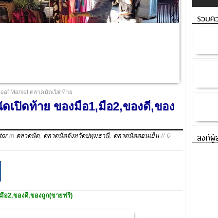
รวมคว
eaf Market ตลาดนัดเปิดท้าย
ดเปิดท้าย ของมือ1,มือ2,ของดี,ของ
ลิงก์ผู
tor
in
ตลาดนัด
,
ตลาดนัดจังหวัดปทุมธานี
,
ตลาดนัดตอนเย็น
// 0
มือ2,ของดี,ของถูก(ขายฟรี)