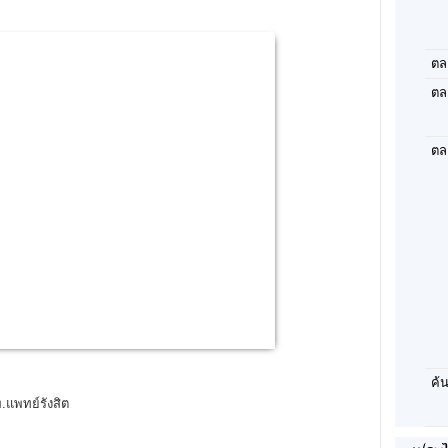
ตล
ตล
ตล
ค้
พ.แพทย์รังสิต