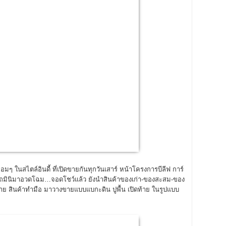
ๆ ในสไตล์อินดี้ ที่เปิดขายกันทุกวันเสาร์ หน้าโครงการบีลีฟ การ์
นำรถมินิมาอวดโฉม…จอดโชว์แล้ว ยังนำสินค้าของเก่า-ของสะสม-ของ
อวาย สินค้าทำมือ มาวางขายแบบแบกะดิน ปูพื้น เปิดท้าย ในรูปแบบ