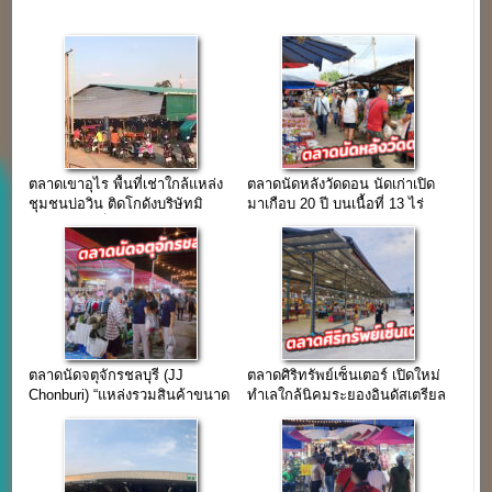
ตลาดเขาอุไร พื้นที่เช่าใกล้แหล่ง
ตลาดนัดหลังวัดดอน นัดเก่าเปิด
ชุมชนบ่อวิน ติดโกดังบริษัทมิ
มาเกือบ 20 ปี บนเนื้อที่ 13 ไร่
ชลิน แล้วเสร็จใน 2 ปี
ตลาดนัดจตุจักรชลบุรี (JJ
ตลาดศิริทรัพย์เซ็นเตอร์ เปิดใหม่
Chonburi) “แหล่งรวมสินค้าขนาด
ทำเลใกล้นิคมระยองอินดัสเตรียล
ใหญ่ เปิดมากว่า 20 ปี”
ปาร์ค