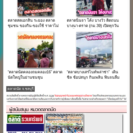
ตลาดสดเอกสิน ระยอง ตลาด
ตลาดนินจา โค้ง บางวัว ติดถนน
ชุมชน ของกิน-ของใช้ ราคาไม่
บางนา-ตราด (กม.39) เปิดทุกวัน
แพง ติด ถ.สุขุมวิท(รายวัน 80-
บนพื้นที่กว่า 50 ไร่
100 บาท)
“ตลาดนัดคลองถมคลอง16” ตลาด
“ตลาดบางเสร่ไนท์พล่าซ่า” เดิน
นัดใหญ่ในย่านชนชุน
ชิล ช้อปสนุก กินเพลิน ฟินจนลืม
คลอง16(ดอนฉิมพลี)
กลับบ้าน ใกล้หาดบางเสร่
ตลาดนัด จ.ชลบุรี
ผู้สนับสนุน หมวดตลาดนัด