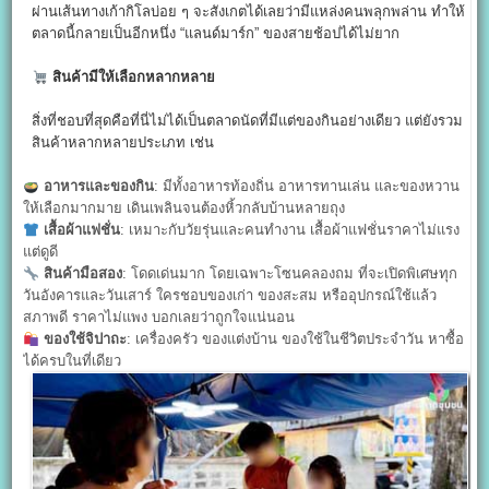
ผ่านเส้นทางเก้ากิโลบ่อย ๆ จะสังเกตได้เลยว่ามีแหล่งคนพลุกพล่าน ทำให้
ตลาดนี้กลายเป็นอีกหนึ่ง “แลนด์มาร์ก” ของสายช้อปได้ไม่ยาก
สินค้ามีให้เลือกหลากหลาย
สิ่งที่ชอบที่สุดคือที่นี่ไม่ได้เป็นตลาดนัดที่มีแต่ของกินอย่างเดียว แต่ยังรวม
สินค้าหลากหลายประเภท เช่น
อาหารและของกิน
: มีทั้งอาหารท้องถิ่น อาหารทานเล่น และของหวาน
ให้เลือกมากมาย เดินเพลินจนต้องหิ้วกลับบ้านหลายถุง
เสื้อผ้าแฟชั่น
: เหมาะกับวัยรุ่นและคนทำงาน เสื้อผ้าแฟชั่นราคาไม่แรง
แต่ดูดี
สินค้ามือสอง
: โดดเด่นมาก โดยเฉพาะโซนคลองถม ที่จะเปิดพิเศษทุก
วันอังคารและวันเสาร์ ใครชอบของเก่า ของสะสม หรืออุปกรณ์ใช้แล้ว
สภาพดี ราคาไม่แพง บอกเลยว่าถูกใจแน่นอน
ของใช้จิปาถะ
: เครื่องครัว ของแต่งบ้าน ของใช้ในชีวิตประจำวัน หาซื้อ
ได้ครบในที่เดียว