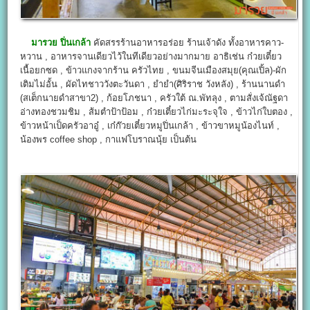
มารวย ปิ่นเกล้า
คัดสรรร้านอาหารอร่อย ร้านเจ้าดัง ทั้งอาหารคาว-
หวาน , อาหารจานเดียวไว้ในทีเดียวอย่างมากมาย อาธิเช่น ก๋วยเตี๋ยว
เนื้อยกซด , ข้าวแกงจากร้าน ครัวไทย , ขนมจีนเมืองสมุย(คุณเปิ้ล)-ผัก
เติมไม่อั้น , ผัดไทชาววังตะวันดา , ยำยำ(ศิริราช วังหลัง) , ร้านนานดำ
(สเต็กนายดำสาขา2) , ก้อยโภชนา , ครัวใต้ ณ.พัทลุง , ตามสั่งเจ้ณัฐดา
อ่างทองชวมชิม , ส้มตำป้าป้อม , ก๋วยเตี๋ยวไก่มะระจุใจ , ข้าวไก่ใบตอง ,
ข้าวหน้าเป็ดครัวอาอู๋ , เก๋ก๊วยเตี๋ยวหมูปิ่นเกล้า , ข้าวขาหมูน้องไนท์ ,
น้องพร coffee shop , กาแฟโบราณนุ้ย เป็นต้น