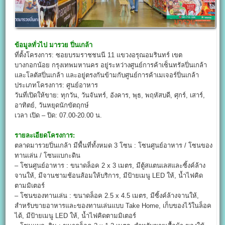
ข้อมูลทั่วไป
มารวย ปิ่นเกล้า
ที่ตั้งโครงการ: ซอยบรมราชชนนี 11 แขวงอรุณอมรินทร์ เขต
บางกอกน้อย กรุงเทพมหานคร อยู่ระหว่างศูนย์การค้าเซ็นทรัลปิ่นเกล้า
และโลตัสปิ่นเกล้า และอยู่ตรงกันข้ามกับศูนย์การค้าเมเจอร์ปิ่นเกล้า
ประเภทโครงการ: ศูนย์อาหาร
วันที่เปิดให้ขาย: ทุกวัน, วันจันทร์, อังคาร, พุธ, พฤหัสบดี, ศุกร์, เสาร์,
อาทิตย์, วันหยุดนักขัตฤกษ์
เวลา เปิด – ปิด: 07.00-20.00 น.
รายละเอียดโครงการ:
ตลาดมารวยปิ่นเกล้า มีพื้นที่ทั้งหมด 3 โซน : โซนศูนย์อาหาร / โซนของ
ทานเล่น / โซนแบกะดิน
– โซนศูนย์อาหาร : ขนาดล็อค 2 x 3 เมตร, มีตู้สแตนเลสและซิ้งค์ล้าง
จานให้, มีจานชามช้อนส้อมให้บริการ, มีป้ายเมนู LED ให้, น้ำไฟคิด
ตามมิเตอร์
– โซนของทานเล่น : ขนาดล็อค 2.5 x 4.5 เมตร, มีซิ้งค์ล้างจานให้,
สำหรับขายอาหารและของทานเล่นแบบ Take Home, เก็บของไว้ในล็อค
ได้, มีป้ายเมนู LED ให้, น้ำไฟคิดตามมิเตอร์