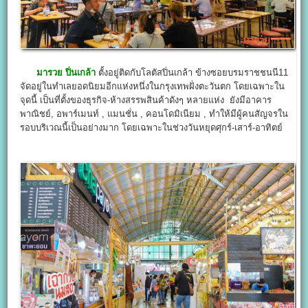
มารวย ปิ่นเกล้า
ตั้งอยู่ติดกับโลตัสปิ่นเกล้า ข้างซอยบรมราชชนนี11
จัดอยู่ในทำเลยอดนิยมอีกแห่งหนึ่งในกรุงเทพฝั่งตะวันตก โดยเฉพาะใน
จุดนี้ เป็นที่ตั้งของธุรกิจ-ห้างสรรพสินค้าดังๆ หลายแห่ง ยังมีอาคาร
พาณิชย์, อพาร์เมนท์ , แมนชั่น , คอนโดมิเนียม , ทำให้มีผู้คนสัญจรใน
รอบบริเวณนี้เป็นอย่างมาก โดยเฉพาะในช่วงวันหยุดศุกร์-เสาร์-อาทิตย์