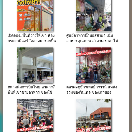
เปิดจอง..พื้นที่ว่างให้เช่า ห้อง
ศูนย์อาหารบิ๊กบอสสาย4 เน้น
กระจกมีแอร์ “ตลาดมารวยปิ่น
อาหารคุณภาพ สะอาด ราคาไม่
เกล้า”
แพงมาก
ตลาดนัดการบินไทย อาคาร7
ตลาดจตุจักรเพลย์กราวน์ แหล่ง
พื้นที่เช่าขายอาหาร ของใช้
รวมของวินเทจ ของเก่าของ
เสื้อผ้า ทำเลพนักงานการบินไทย
โบราณ แหล่งใหญ่ใจกลางเมือง