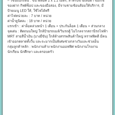
– โซนแบกะดิน : ขนาดล็อค 2 x 1.2 เมตร, สำหรับขายเสื้อผ้า ของใช้
ของฝาก กิฟต์ช็อป และของมือสอง, มีจานชามช้อนส้อมให้บริการ, มี
ป้ายเมนู LED ให้, ใช้ไฟได้ฟรี
ค่าไฟหน่วยละ : 7 บาท / หน่วย
ค่าน้ำยูนิตละ : 18 บาท / หน่วย
แรกเข้า : ค่าล็อคล่วงหน้า 1 เดือน + ประกันล็อค 1 เดือน + ส่วนกลาง
จุดเด่น : ติดถนนใหญ่ ใกล้ป้ายรถเมล์/วินรถตู้ ไม่ไกลจากสถานีรถไฟฟ้า
MRT สายสีน้ำเงิน (บางยี่ขัน) ใกล้ห้างสรรพสินค้าใหญ่ ทราฟฟิคดี มีคน
เข้าออกตลาดทั้งวั้น และจะมากเป็นพิเศษช่วงกลางวันและช่วงเย็น
กลุ่มลูกค้าหลัก : พนักงานห้าง พนักงานออฟฟิศ พนักงานโรงงาน
นักเรียน นักศึกษา และครอบครัว