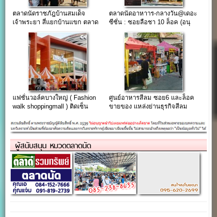
ตลาดนัดราชภัฎบ้านสมเด็จ
ตลาดนัดอาหาาร-กลางวัน@เดอะ
เจ้าพระยา สี่แยกบ้านแขก ตลาด
ซีซั่น : ซอยลือชา 10 ล็อค (อนุ
นัดเขตธนบุรี
เสาวรีย์ชัยฯ)
แฟชั่นวอล์คบางใหญ่ ( Fashion
ศูนย์อาหารสีลม ซอย6 และล็อค
walk shoppingmall ) ติดเซ็น
ขายของ แหล่งย่านธุรกิจสีลม
ทรัลเวสเกต จองด่วน โปรค่าเช่า
1000/เดือน
ผู้สนับสนุน หมวดตลาดนัด