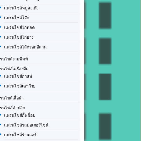
แฟรนไชส์หมูสะเต๊ะ
แฟรนไชส์โจ๊ก
แฟรนไชส์ไก่ทอด
แฟรนไชส์ไก่ย่าง
แฟรนไชส์ไส้กรอกอีสาน
รนไชส์งามพิมพ์
รนไชส์เครื่องดื่ม
แฟรนไชส์กาแฟ
แฟรนไชส์เฉาก๊วย
รนไชส์เสื้อผ้า
รนไชส์ค้าปลีก
แฟรนไชส์กิ๊ฟช็อป
แฟรนไชส์รถมอเตอร์ไซค์
แฟรนไชส์ร้านแอร์