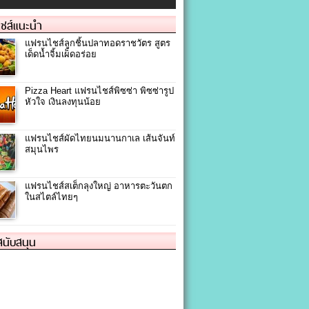
ชส์แนะนำ
แฟรนไชส์ลูกชิ้นปลาทอดราชวัตร สูตร
เด็ดน้ำจิ้มเผ็ดอร่อย
Pizza Heart แฟรนไชส์พิซซ่า พิซซ่ารูป
หัวใจ เงินลงทุนน้อย
แฟรนไชส์ผัดไทยนมนานกาเล เส้นจันท์
สมุนไพร
แฟรนไชส์สเต็กลุงใหญ่ อาหารตะวันตก
ในสไตล์ไทยๆ
้สนับสนุน