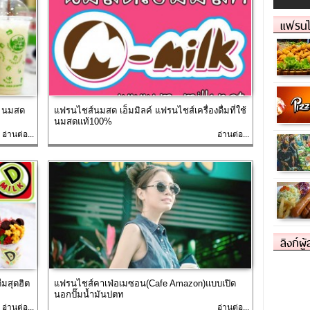
แฟรนไ
า นมสด
แฟรนไชส์นมสด เอ็มมิลค์ แฟรนไชส์เครื่องดื่มที่ใช้
นมสดแท้100%
อ่านต่อ...
อ่านต่อ...
ลิงก์ผู
่มสุดฮิต
แฟรนไชส์คาเฟ่อเมซอน(Cafe Amazon)แบบเปิด
นอกปั๊มน้ำมันปตท
อ่านต่อ...
อ่านต่อ...