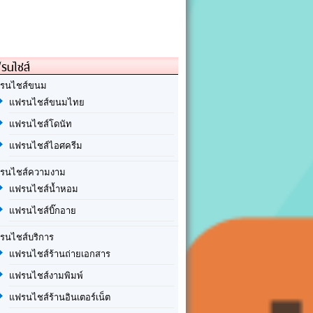
รนไชส์
รนไชส์ขนม
แฟรนไชส์ขนมไทย
แฟรนไชส์โดนัท
แฟรนไชส์ไอศครีม
รนไชส์ความงาม
แฟรนไชส์น้ำหอม
แฟรนไชส์บิ๊กอาย
รนไชส์บริการ
แฟรนไชส์ร้านถ่ายเอกสาร
แฟรนไชส์งามพิมพ์
แฟรนไชส์ร้านอินเตอร์เน็ต