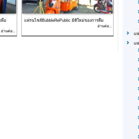
พื่อ
แฟรนไชส์BubbleRePublic มิติใหม่ของการดื่ม
อ่านต่อ...
อ่านต่อ...
แฟ
แฟ