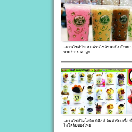
แฟรนไชส์ปังสด แฟรนไชส์ขนมปัง สังขย
ขายง่ายราคาถูก
แฟรนไชส์ไมโลดิบ ดีมิลค์ ต้นตำรับเครื่องดื
ไมโลดิบของไทย