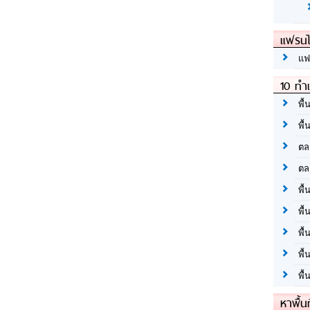
แฟรนไ
แฟ
10 ทำเ
พื้
พื้
ตล
ตล
พื้
พื้
พื้
พื้
พื้
หาพื้น