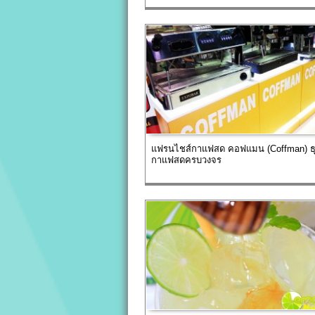
แฟรนไชส์กาแฟสด คอฟแมน (Coffman) ธุ
กาแฟสดครบวงจร