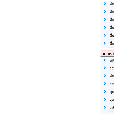
พื้
พื้
พื้
พื
พื
พื้
เมนูหล
หน
รว
พื้
รว
ชุ
จุด
เก