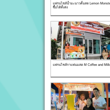
แฟรนไชส์น้ำมะนาวคั้นสด Lemon Monster 
ซื้อได้ทั้งส่ง
แฟรนไชส์กาแฟนมสด M Coffee and Milk