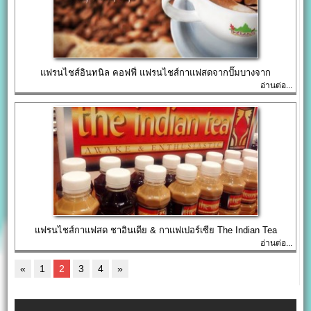
แฟรนไชส์อินทนิล คอฟฟี่ แฟรนไชส์กาแฟสดจากปั๊มบางจาก
อ่านต่อ...
แฟรนไชส์กาแฟสด ชาอินเดีย & กาแฟเปอร์เซีย The Indian Tea
อ่านต่อ...
«
1
2
3
4
»