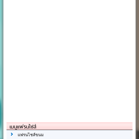
เมนูแฟรนไชส์
แฟรนไชส์ขนม