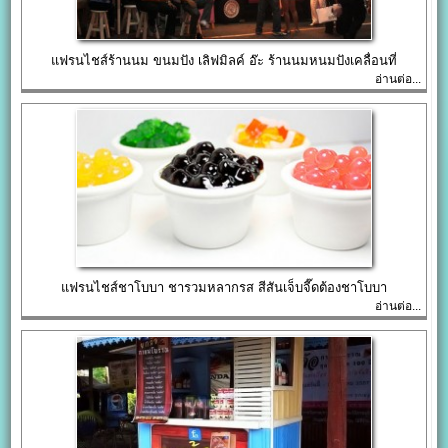
แฟรนไชส์ร้านนม ขนมปัง เลิฟมิลค์ อ๊ะ ร้านนมหนมปังเคลื่อนที่
อ่านต่อ...
แฟรนไชส์ชาโบบา ชารวมหลากรส สีสันเจ็บจี๊ดต้องชาโบบา
อ่านต่อ...