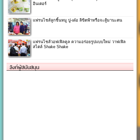
อินเตอร์
แฟรนไชส์ลูกชิ้นหมู ปู-เด๋อ ลิขิตฟ้าหรือจะสู้มานะตน
แฟรนไชส์วอฟเฟิลคูล ความอร่อยรูปแบบใหม่ วาฟเฟิล
สไตล์ Shake Shake
ลิงก์ผู้สนับสนุน