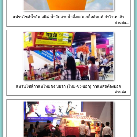
แฟรนไชส์น้ำส้ม สตีฟ น้ำส้มสายน้ำผึ้งผสมเกล็ดส้มแท้ กำไรเท่าตัว
อ่านต่อ...
แฟรนไชส์กาแฟไทยชง บอรก (ไทย-ชง-บอก) กาแฟสดต้องบอก
อ่านต่อ...