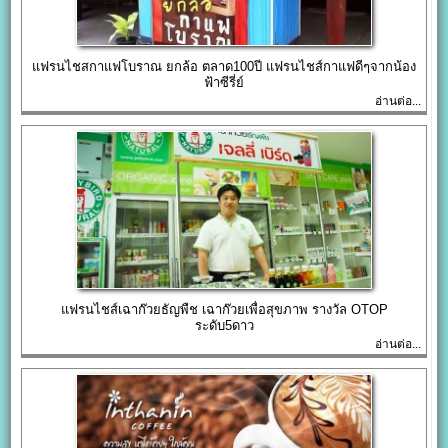
แฟรนไชสกาแฟโบราณ ยกล้อ ตลาด100ปี แฟรนไชส์กาแฟดีๆจากน้อง
ฟ้าซีรี่ย์
อ่านต่อ...
แฟรนไชส์เฉาก๊วยธัญพืช เฉาก๊วยเพื่อสุขภาพ รางวัล OTOP
ระดับ5ดาว
อ่านต่อ...