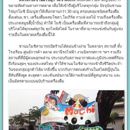
ขยายสัดส่วนทางการตลาด เพื่อให้เข้าถึงผู้บริโภคทุกกลุ่ม ปัจจุบันชานม
ไข่มุกโมชิ มีเมนูชาให้เลือกทานกว่า 30 เมนู ครอบคลุมชนิดเครื่องดื่ม
ตั้งแต่นม,ชา, เครื่องดื่มผสมโซดา,โยเกิร์ต กาแฟ ผลไม้ รวมถึงเครื่องดื่ม
ประเภทสมูธตี้(น้ำปั่น) ทำให้ โมชิ เป็นเครื่องดื่มที่สามารถเข้าถึงกลุ่มผู้
บริโภคได้ทุกเพศทุกวัย ทุกไลฟ์สไตล์ ในราคาที่สามารถแข่งขันกับคู่แข่ง
รายอื่นในตลาดเครื่องดื่มนี้ได้
ชานมโมชิสามารถเปิดร้านได้ค่อนข้างง่าย ในหลายๆ สถานที่ ทั้ง
โรงเรียน ศูนย์การค้า ตลาด สถานีรถไฟฟ้า งานนิทรรศการ ฯลฯ รวมถึง
สถานที่ที่มีผู้คนพลุกพล่าน ประกอบกับสภาพอากาศและภูมิประเทศที่ร้อน
ถึงร้อนสุดๆ ของประเทศไทย ทำให้ชานมโมชิสามารถเข้าถึงชีวิตประจำ
วันของกลุ่มลูกค้าได้มากยิ่งขึ้น บวกกับการตกแต่งร้านในสไตล์ญี่ปุ่นใน
สีสันที่ดึงดูด สะดุดตา และทันสมัยภายใต้ภาพลักษณ์ที่ดูสนุกสนาน และ
เป็นมิตรตามแบบฉบับร้านเครื่องดื่ม