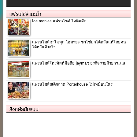
แฟรนไชส์แนะนำ
Ice manias แฟรนไชส์ ไอติมผัด
แฟรนไชส์ชาไข่มุก โอชายะ ชาไข่มุกไต้หวันแท้โดยคน
ไต้หวันตัวจริง
แฟรนไชส์โทรศัพท์มือถือ jaymart ธุรกิจรวยด้วยกระแส
แฟรนไชส์สเต็กถาด Porterhouse ไม่เหมือนใคร
ลิงก์ผู้สนับสนุน