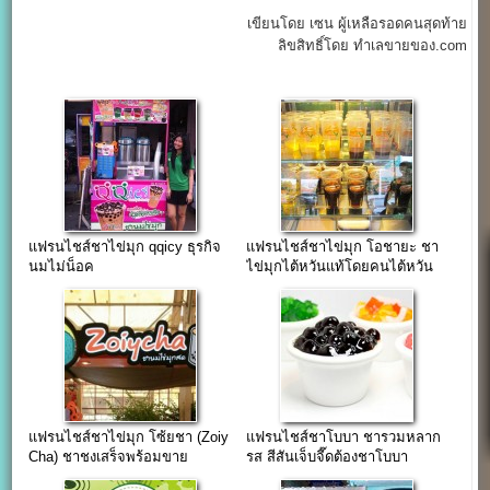
เขียนโดย เซน ผู้เหลือรอดคนสุดท้าย
ลิขสิทธิ์โดย ทำเลขายของ.com
แฟรนไชส์ชาไข่มุก qqicy ธุรกิจ
แฟรนไชส์ชาไข่มุก โอชายะ ชา
นมไม่น็อค
ไข่มุกไต้หวันแท้โดยคนไต้หวัน
ตัวจริง
แฟรนไชส์ชาไข่มุก โซ้ยชา (Zoiy
แฟรนไชส์ชาโบบา ชารวมหลาก
Cha) ชาชงเสร็จพร้อมขาย
รส สีสันเจ็บจี๊ดต้องชาโบบา