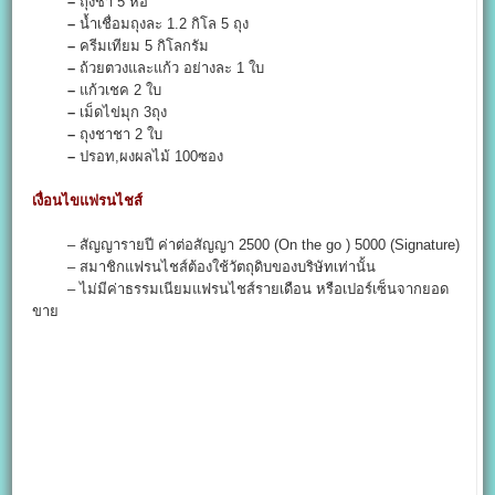
–
ถุงชา 5 ห่อ
–
น้ำเชื่อมถุงละ 1.2 กิโล 5 ถุง
–
ครีมเทียม 5 กิโลกรัม
–
ถ้วยตวงและแก้ว อย่างละ 1 ใบ
–
แก้วเชค 2 ใบ
–
เม็ดไข่มุก 3ถุง
–
ถุงชาชา 2 ใบ
–
ปรอท,ผงผลไม้ 100ซอง
เงื่อนไขแฟรนไชส์
– สัญญารายปี ค่าต่อสัญญา 2500 (On the go ) 5000 (Signature)
– สมาชิกแฟรนไชส์ต้องใช้วัตถุดิบของบริษัทเท่านั้น
– ไม่มีค่าธรรมเนียมแฟรนไชส์รายเดือน หรือเปอร์เซ็นจากยอด
ขาย