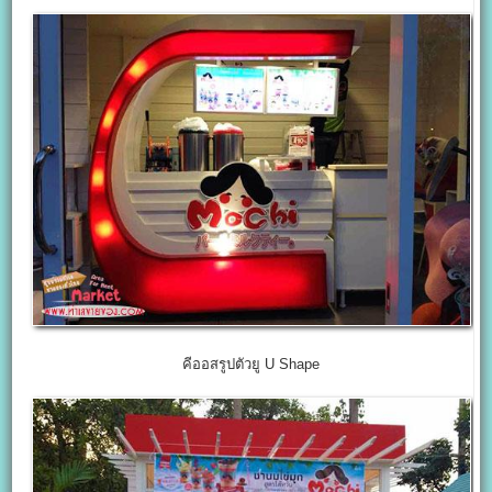
คีออสรูปตัวยู U Shape