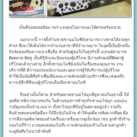
เป็นคีออสยอดนิยม เพราะลงทุนไม่มากและได้ครบพร้อมขาย
นอกจากนี้ การตั้งร้านขายชานมโมชิยังสามารถวางขายได้ง่ายทุก
ทำเล ซึ่งจะให้เห็นได้จากจำนวนสาขาที่มีจำนวนมาก ในจุดนี้เป็นอีกหนึ่ง
ปัจจัยส่งเสริมความน่าเชื่อถือ สำหรับผู้สนใจในธุรกิจนี้ แบรนด์สามารถ
ติดตลาด ติดหู เป็นที่รู้จักและนิยมของผู้บริโภค มีภาพลักษณ์ที่ติดตาผู้
บริโภคแล้วบางส่วน อีกทั้งชานมโมชิยังเน้นในเรื่องของคุณภาพ งาน
บริการที่ดี มีการอบรมพนักงานและบุคลากรผู้ให้บริการแก่ผู้บริโภค
ทำให้เป็นข้อดีที่สร้างชื่อเสียงและภาพลักษณ์ด้านบริการซึ่งจะส่งผลถึง
ความรู้สึกที่ดีของผู้บริโภคเมื่อเลือกชานมโมชิ
ถึงอย่างนั้นก็ตาม สำหรับตลาดชานมไข่มุกที่ดูน่าสนใจอย่างนี้ ก็มี
จุดที่ควรพิจารณาเช่นกัน ในด้านของการทำธุรกิจชานมไข่มุก แน่นอน
ว่ามีคู่แข่งเป็นจำนวนมาก ทั้งชาไข่มุกที่มีอยู่ในตลาดอยู่แล้ว รวมถึง
สินค้าทดแทนชนิดอื่นๆ ก็มีอีกนับไม่ถ้วน ทำให้จุดที่ควรคิดมากที่สุด คือ
การเลือกจุดพิฆาตของทำเลเรื่องบางเรื่องอาจดูเล็กน้อย เช่น ลูกค้าถึงร้าน
ก่อนไม่กี่ก้าว บางจุดแสงส่องไม่ถึง ภาพลักษณ์ของร้านในสายตาลูกค้า
จะดูมืดทึมไม่น่าเข้าทันที