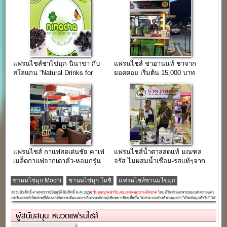
แฟรนไชส์ชาไข่มุก นินาชา กับ
แฟรนไชส์ ชาอานนท์ ชาจาก
สโลแกน “Natural Drinks for
ยอดดอย เริ่มต้น 15,000 บาท
you”
แฟรนไชส์ กาแฟสดเด่นชัย คาเฟ่
แฟรนไชส์น้ำตาลสดแท้ มณฑล
เมล็ดกาแฟจากเตาคั่ว-หอมกรุ่น
จรัส ไม่ผสมน้ำเชื่อม-รสแท้ๆจาก
เมืองแพร่
มะพร้าว
ชานมไข่มุก Mochi
ชานมไข่มุก โมชิ
แฟรนไชส์ชานมไข่มุก
ผู้สนับสนุน หมวดแฟรนไชส์