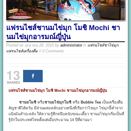
แฟรนไชส์ชานมไข่มุก โมชิ Mochi ชา
นมไข่มุกอารมณ์ญี่ปุ่น
Posted on
เมษายน 28, 2015
by
administrator
in
แฟรนไชส์ชาไข่มุก
,
แฟรนไชส์เครื่องดื่ม
// 0 Comments
13
SHARES
แฟรนไชส์ชานมไข่มุก โมชิ Mochi ชานมไข่มุกอารมณ์ญี่ปุ่น
ชานมโมชิ
หรือ
ชานมไข่มุกโมชิ
หรือ
Bubble Tea
เป็นเครื่องดื่ม
สัญชาติไต้หวัน มีส่วนผสมหลักอย่างหนึ่งที่เรียกว่าไข่มุก ไข่มุกนี้ทำจาก
แป้งมันสำปะหลัง ให้ความรู้สีกหนึบหนับขณะเคี้ยว ชานมไข่มุกเริ่มเป็นที่
รู้จักในประเทศไทยตั้งแต่เมื่อประมาณ 14 ปีที่ผ่านมา