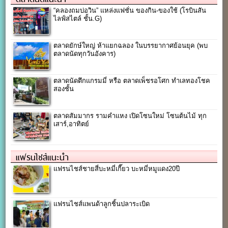
“คลองถมบ่อวิน” แหล่งแฟชั่น ของกิน-ของใช้ (โรบินสัน
ไลฟ์สไตล์ ชั้น.G)
ตลาดยักษ์ใหญ่ ห้าแยกฉลอง ในบรรยากาศย้อนยุค (พบ
ตลาดนัดทุกวันอังคาร)
ตลาดนัดตึกแกรมมี่ หรือ ตลาดเพ็ชรอโศก ทำเลทองโชค
สองชั้น
ตลาดสัมมากร รามคำแหง เปิดโซนใหม่ โซนต้นไม้ ทุก
เสาร์,อาทิตย์
แฟรนไชส์แนะนำ
แฟรนไชส์ชายสี่บะหมี่เกี๊ยว บะหมี่หมูแดง20ปี
แฟรนไชส์แพนด้าลูกชิ้นปลาระเบิด