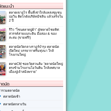
ัดแนะนำ
ตลาดเขาอุไร พื้นที่เช่าใกล้แหล่งชุมชน
บ่อวิน ติดโกดังบริษัทมิชลิน แล้วเสร็จใน
2 ปี
รีวิว “โซนตลาดปูผ้า” @ตลาดไชยทิศ:
สวรรค์สายแบกะดิน มือสอง & ของ
สะสม (ขายฟรี!)
ตลาดนัดวัดกลางราฎร์บำรุง ตลาดนัด
เปิดใหม่ บรรยากาศริมทุ่งนา ใกล้
โรงงานใหญ่
ตลาดCM ซอยวัดสวนส้ม “ตลาดนัดใหญ่
ตรงข้ามโรงงานโอวันติน ใกล้เทศบาล
เมืองปู่เจ้าสมิงพราย”
ลาดนัด
้ารวมตลาดนัด
ตลาดนัดเช้า
ตลาดนัดกลางวัน