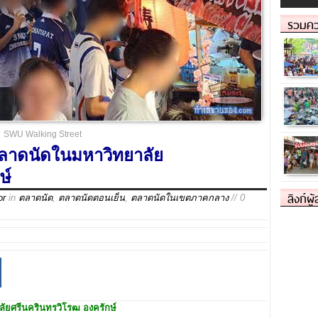
รวมคว
SWU Walking Street
ลาดนัดในมหาวิทยาลัย
ษ์
ลิงก์ผู
or
in
ตลาดนัด
,
ตลาดนัดตอนเย็น
,
ตลาดนัดในเขตภาคกลาง
// 0
ัยศรีนครินทรวิโรฒ องครักษ์