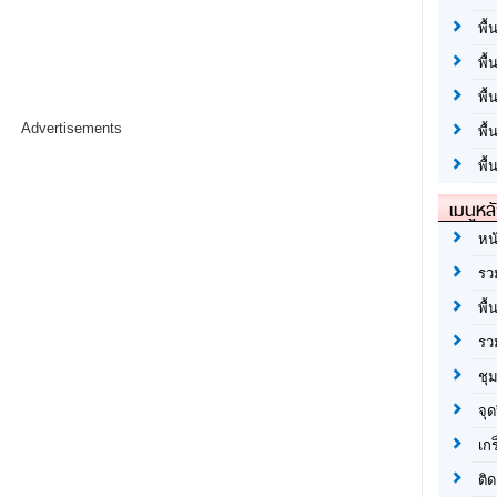
พื้
พื้
พื
Advertisements
พื
พื้
เมนูหล
หน
รว
พื้
รว
ชุ
จุด
เก
ติด