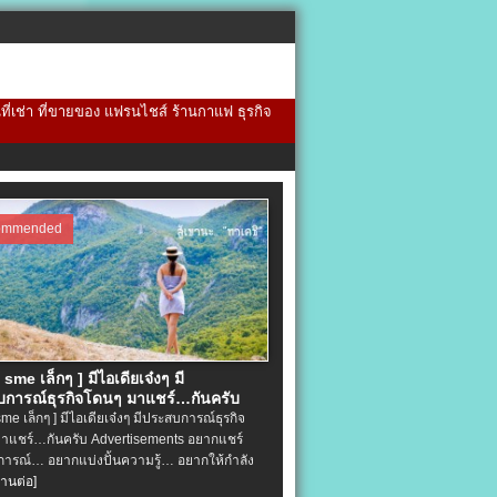
้นที่เช่า ที่ขายของ แฟรนไชส์ ร้านกาแฟ ธุรกิจ
ommended
จ sme เล็กๆ ] มีไอเดียเจ๋งๆ มี
การณ์ธุรกิจโดนๆ มาแชร์…กันครับ
 sme เล็กๆ ] มีไอเดียเจ๋งๆ มีประสบการณ์ธุรกิจ
าแชร์…กันครับ Advertisements อยากแชร์
ารณ์… อยากแบ่งปั้นความรู้… อยากให้กำลัง
่านต่อ]