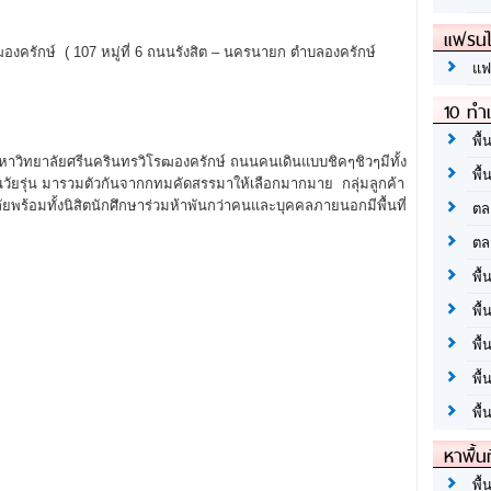
แฟรนไ
ฒองครักษ์ ( 107 หมู่ที่ 6 ถนนรังสิต – นครนายก ตำบลองครักษ์
แฟ
10 ทำเ
พื้
หาวิทยาลัยศรีนครินทรวิโรฒองครักษ์ ถนนคนเดินแบบชิคๆชิวๆมีทั้ง
พื้
นวัยรุ่น มารวมตัวกันจากกทมคัดสรรมาให้เลือกมากมาย กลุ่มลูกค้า
พร้อมทั้งนิสิตนักศึกษาร่วมห้าพันกว่าคนและบุคคลภายนอกมีพื้นที่
ตล
ตล
พื้
พื้
พื้
พื้
พื้
หาพื้น
พื้