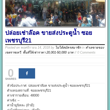
ปล่อยเช่าล๊อค ขายส่งประตูน้ำ ซอย
เพชรบุรี21
Posted on
พฤศจิกายน 14, 2018
by
ไม่ได้สมัครสมาชิก
in
ทำเลขายของ
เขตราชเทวี
,
พื้นที่ให้เช่าราคา 20,001-50,000 บาท
// 0 Comments
0
SHARES
หัวข้อประกาศ: ปล่อยเช่าล๊อค ขายส่งประตูน้ำ ซอยเพชรบุรี21
ตำแหน่งสถานที่: ซอยเพชรบุรี21
ค่าเช่ารายเดือน: 48000
ค่าเซ้ง: –
ค่าน้ำยูนิทละ (ถ้ามี):