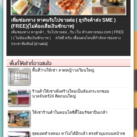
เพิ่มช่องทาง หาคนรับไปขายต่อ ( ธุรกิจค้าส่ง SME )
(FREE)(ไม่ต้องเสียเงินซักบาท)
เพิ่มช่องทาง หาลูกค้า , รับไปขายต่อ , กับ เว็บ ทำเลขายของ.com ( FREE
) ( ไม่ต้องเสียเงินซักบาท ) สวัสดี ครับ เพื่อนคนไหนที่กำลังหาช่องทาง
ประชาสัมพันธ์
[อ่านต่อ]
พื้นที่ให้เช่าที่อาจสนใจ
พื้นที่ว่างให้เช่า ลาดหญ้าวงเวียนใหญ่
ร้านค้าให้เช่าเพิ่งสร้างใหม่เป็นห้องกระจกซอย
นวลจันทร์24 ติดถนนใหญ่
ให้เช่าร้านค้าในคอนโดซิตี้โฮมรัชดาปิ่นเกล้า
สุดยอดทำเลทอง หาไม่ได้อีกแล้ว ตรงหัวมุมถนนหน้าเซ