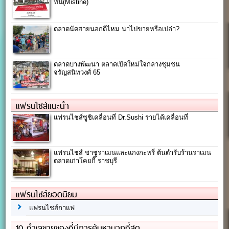
ทีน(Mistine)
ตลาดนัดสายนอกดีไหม น่าไปขายหรือเปล่า?
ตลาดบางพัฒนา ตลาดเปิดใหม่ใจกลางชุมชน
จรัญสนิทวงศ์ 65
แฟรนไชส์แนะนำ
แฟรนไชส์ซูชิเคลื่อนที่ Dr.Sushi รายได้เคลื่อนที่
แฟรนไชส์ ชาชูราเมนและแกงกะหรี่ ต้นตำรับร้านราเมน
ตลาดเก่าโคยกี๊ ราชบุรี
แฟรนไชส์ยอดนิยม
แฟรนไชส์กาแฟ
10 ทำเลขายของที่มีการค้นหามากที่สุด