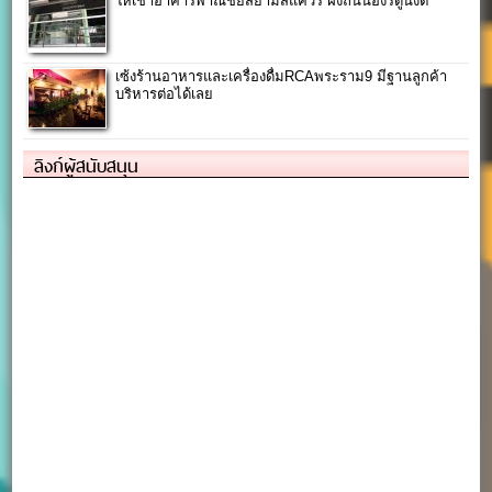
ให้เช่าอาคารพาณิชย์สยามสแควร์ ฝั่งถนนอังรีดูนังต์
เซ้งร้านอาหารและเครื่องดื่มRCAพระราม9 มีฐานลูกค้า
บริหารต่อได้เลย
ลิงก์ผู้สนับสนุน