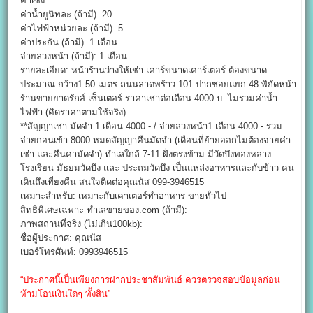
ค่าเซ้ง:
ค่าน้ำยูนิทละ (ถ้ามี): 20
ค่าไฟฟ้าหน่วยละ (ถ้ามี): 5
ค่าประกัน (ถ้ามี): 1 เดือน
จ่ายล่วงหน้า (ถ้ามี): 1 เดือน
รายละเอียด: หน้าร้านว่างให้เช่า เคาร์ขนาดเคาร์เตอร์ ต้องขนาด
ประมาณ กว้าง1.50 เมตร ถนนลาดพร้าว 101 ปากซอยแยก 48 พิกัดหน้า
ร้านขายยาดรักส์ เซ็นเตอร์ ราคาเช่าต่อเดือน 4000 บ. ไม่รวมค่าน้ำ
ไฟฟ้า (คิดราคาตามใช้จริง)
**สัญญาเช่า มัดจำ 1 เดือน 4000.- / จ่ายล่วงหน้า1 เดือน 4000.- รวม
จ่ายก่อนเข้า 8000 หมดสัญญาคืนมัดจำ (เดือนที่ย้ายออกไม่ต้องจ่ายค่า
เช่า และคืนค่ามัดจำ) ทำเลใกล้ 7-11 ฝั่งตรงข้าม มีวัดบึงทองหลาง
โรงเรียน มัธยมวัดบึง และ ประถมวัดบึง เป็นแหล่งอาหารและกับข้าว คน
เดินถึงเที่ยงคืน สนใจติดต่อคุณนัส 099-3946515
เหมาะสำหรับ: เหมาะกับเคาเตอร์ทำอาหาร ขายทั่วไป
สิทธิพิเศษเฉพาะ ทำเลขายของ.com (ถ้ามี):
ภาพสถานที่จริง (ไม่เกิน100kb):
ชื่อผู้ประกาศ: คุณนัส
เบอร์โทรศัพท์: 0993946515
“ประกาศนี้เป็นเพียงการฝากประชาสัมพันธ์ ควรตรวจสอบข้อมูลก่อน
ห้ามโอนเงินใดๆ ทั้งสิน”