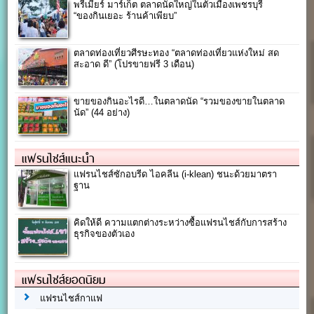
พรีเมียร์ มาร์เก็ต ตลาดนัดใหญ่ในตัวเมืองเพชรบุรี
“ของกินเยอะ ร้านค้าเพียบ”
ตลาดท่องเที่ยวศีรษะทอง “ตลาดท่องเที่ยวแห่งใหม่ สด
สะอาด ดี” (โปรขายฟรี 3 เดือน)
ขายของกินอะไรดี…ในตลาดนัด “รวมของขายในตลาด
นัด” (44 อย่าง)
แฟรนไชส์แนะนำ
แฟรนไชส์ซักอบรีด ไอคลีน (i-klean) ชนะด้วยมาตรา
ฐาน
คิดให้ดี ความแตกต่างระหว่างซื้อแฟรนไชส์กับการสร้าง
ธุรกิจของตัวเอง
แฟรนไชส์ยอดนิยม
แฟรนไชส์กาแฟ