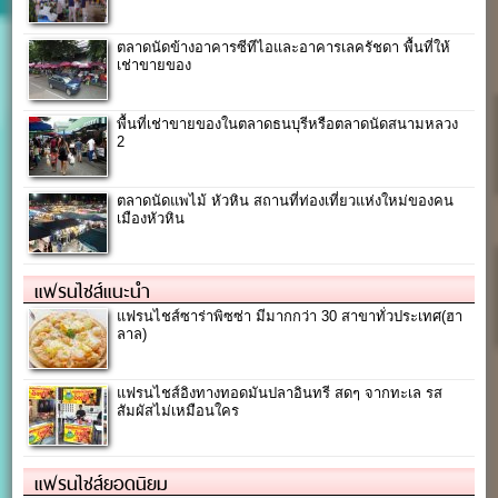
ตลาดนัดข้างอาคารซีทีไอและอาคารเลครัชดา พื้นที่ให้
เช่าขายของ
พื้นที่เช่าขายของในตลาดธนบุรีหรือตลาดนัดสนามหลวง
2
ตลาดนัดแพไม้ หัวหิน สถานที่ท่องเที่ยวแห่งใหม่ของคน
เมืองหัวหิน
แฟรนไชส์แนะนำ
แฟรนไชส์ซาร่าพิซซ่า มีมากกว่า 30 สาขาทั่วประเทศ(ฮา
ลาล)
แฟรนไชส์อิงทางทอดมันปลาอินทรี สดๆ จากทะเล รส
สัมผัสไม่เหมือนใคร
แฟรนไชส์ยอดนิยม