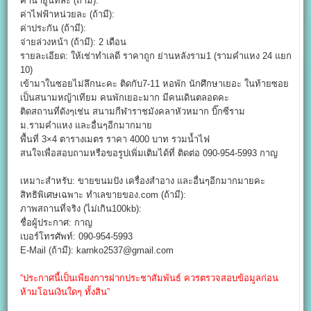
ค่าน้ำยูนิทละ (ถ้ามี):
ค่าไฟฟ้าหน่วยละ (ถ้ามี):
ค่าประกัน (ถ้ามี):
จ่ายล่วงหน้า (ถ้ามี): 2 เดือน
รายละเอียด: ให้เช่าทำเลดี ราคาถูก ย่านหลังราม1 (รามคำแหง 24 แยก
10)
เข้ามาในซอยไม่ลึกนะคะ ติดกับ7-11 หอพัก นักศึกษาเยอะ ในท้ายซอย
เป็นสนามหญ้าเทียม คนพักเยอะมาก มีคนเดินตลอดคะ
ติดสถานที่ดังๆเช่น สนามกีฬาราชมังคลาหัวหมาก บิ๊กซีราม
ม.รามคำแหง และอื่นๆอีกมากมาย
พื้นที่ 3×4 ตารางเมตร ราคา 4000 บาท รวมน้ำไฟ
สนใจเพื่อสอบถามหรือขอรูปเพิ่มเติมได้ที่ ติดต่อ 090-954-5993 กาญ
เหมาะสำหรับ: ขายขนมปัง เครื่องสำอาง และอื่นๆอีกมากมายคะ
สิทธิพิเศษเฉพาะ ทำเลขายของ.com (ถ้ามี):
ภาพสถานที่จริง (ไม่เกิน100kb):
ชื่อผู้ประกาศ: กาญ
เบอร์โทรศัพท์: 090-954-5993
E-Mail (ถ้ามี): karnko2537@gmail.com
“ประกาศนี้เป็นเพียงการฝากประชาสัมพันธ์ ควรตรวจสอบข้อมูลก่อน
ห้ามโอนเงินใดๆ ทั้งสิน”