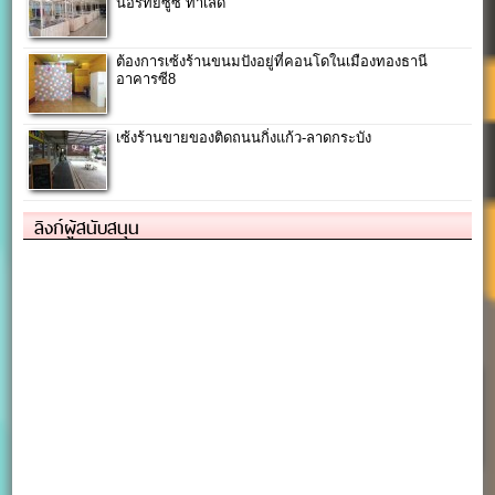
นอรทัยซูซิ ทำเลดี
ต้องการเซ้งร้านขนมปังอยู่ที่คอนโดในเมืองทองธานี
อาคารซี8
เซ้งร้านขายของติดถนนกิ่งแก้ว-ลาดกระบัง
ลิงก์ผู้สนับสนุน