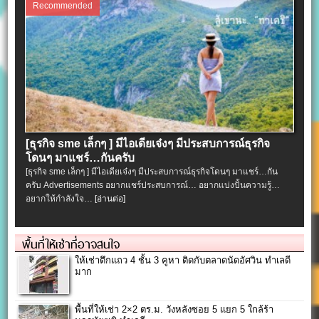
Recommended
[ธุรกิจ sme เล็กๆ ] มีไอเดียเจ๋งๆ มีประสบการณ์ธุรกิจ
โดนๆ มาแชร์…กันครับ
[ธุรกิจ sme เล็กๆ ] มีไอเดียเจ๋งๆ มีประสบการณ์ธุรกิจโดนๆ มาแชร์…กัน
ครับ Advertisements อยากแชร์ประสบการณ์… อยากแบ่งปั้นความรู้…
อยากให้กำลังใจ…
[อ่านต่อ]
พื้นที่ให้เช่าที่อาจสนใจ
ให้เช่าตึกแถว 4 ชั้น 3 คูหา ติดกับตลาดนัดอัศวิน ทำเลดี
มาก
พื้นที่ให้เช่า 2×2 ตร.ม. วังหลังซอย 5 แยก 5 ใกล้ร้า