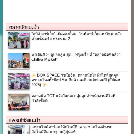
ตลาดนัดแนะนำ
“ทูบีส์ มาร์เก็ต” เปิดจองล็อค..ไนท์มาร์เก็ตแห่งใหม่ หลัง
ห้างเซ็นทรัล พระราม 2
มาเดินชิวๆ ดูบอลลูน สุด…ฟรุ้งฟริ้ง ที่ “ตลาดนัดชิลล์วา
Chillva Market”
BOX SPACE รัชโยธิน: ตลาดนัดไลฟ์สไตล์สุดคูล!
ครบเครื่องทั้งช้อป ชิม ชิลล์ และอีเวนต์ตลอดปี (อัปเดต
2025)
ตลาดนัด TOT แจ้งวัฒนะ กลุ่มลูกค้าพนักงานทีโอที-
กำลังซื้อดี
แฟรนไชส์แนะนำ
แฟรนไชส์คาร์แคร์อัตโนมัติ เจ วอช เครื่องล้างรถ
อัตโนมัติมาตรฐานญี่ปุ่นแท้