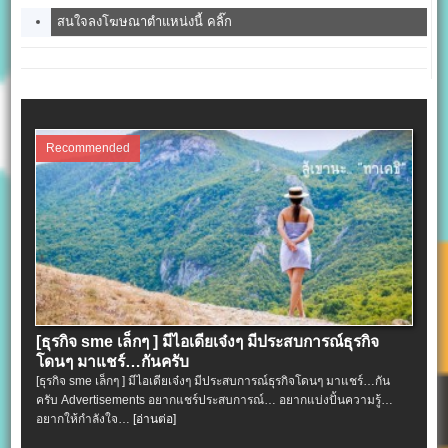
สนใจลงโฆษณาตำแหน่งนี้ คลิ๊ก
Recommended
[ธุรกิจ sme เล็กๆ ] มีไอเดียเจ๋งๆ มีประสบการณ์ธุรกิจ
โดนๆ มาแชร์…กันครับ
[ธุรกิจ sme เล็กๆ ] มีไอเดียเจ๋งๆ มีประสบการณ์ธุรกิจโดนๆ มาแชร์…กัน
ครับ Advertisements อยากแชร์ประสบการณ์… อยากแบ่งปั้นความรู้…
อยากให้กำลังใจ…
[อ่านต่อ]