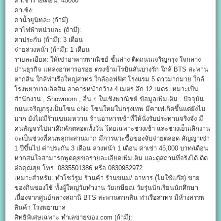
ค่าเช่ารายเดือน: 45000
ค่าเซ้ง:
ค่าน้ำยูนิทละ (ถ้ามี):
ค่าไฟฟ้าหน่วยละ (ถ้ามี):
ค่าประกัน (ถ้ามี): 3 เดือน
จ่ายล่วงหน้า (ถ้ามี): 1 เดือน
รายละเอียด: ให้เช่าอาคารพาณิชย์ ชั้นล่าง ติดถนนเจริญกรุง ใจกลาง
ย่านธุรกิจ แหล่งอาหารอร่อย ตรงข้ามโรบินสันบางรัก ใกล้ BTS สะพาน
ตากสิน ใกล้ท่าเรือใหญ่สาทร ใกล้ออฟฟิศ โรงแรม 5 ดาวมากมาย ใกล้
โรงพยาบาลเลิดสิน อาคารหน้ากว้าง 4 เมตร ลึก 12 เมตร เหมาะเป็น
สำนักงาน , Showroom , อื่น ๆ ในเชิงพาณิชย์ ข้อมูลเพิ่มเติม : ปัจจุบัน
ถนนเจริญกรุงเป็นโซน chic โซนใหม่ในกรุงเทพ มีคาเฟ่เกิดขึ้นแต่ยังไม่
มาก ยังไม่มีร้านขนมหวาน ร้านอาหารเช้าที่ให้นั่งรับประทานจริงจัง มี
คนสัญจรไปมาคึกคักตลอดทั้งวัน โดยเฉพาะช่วงเช้า และช่วงเย็นเลิกงาน
จะเป็นช่วงที่คนพลุกพล่านมาก มีการแวะซื้อของจับจ่ายตลอด สัญญาเช่า
1 ปีขึ้นไป ค่าประกัน 3 เดือน ล่วงหน้า 1 เดือน ค่าเช่า 45,000 บาท/เดือน
หากสนใจสามารถพูดคุยขอรายละเอียดเพิ่มเติม และดูสถานที่จริงได้ ติด
ต่อคุณฮุย โทร. 0835501386 หรือ 0830952972
เหมาะสำหรับ: ทำโชว์รูม ร้านค้า ร้านขนม/ อาหาร (ไม่ใช้แก๊ส) ขาย
ของกินของใช้ ทั้งผู้ใหญ่วัยทำงาน วัยเกษียณ วัยรุ่นนักเรียนนักศึกษา
เนื่องจากศูนย์กลางสถานี BTS สะพานตากสิน ท่าเรือสาทร มีห้างสรรพ
สินค้า โรงพยาบาล
สิทธิพิเศษเฉพาะ ทำเลขายของ.com (ถ้ามี):