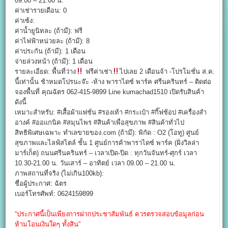
09.00 – 21.00 น.
ค่าเช่ารายเดือน: 0
ค่าเซ้ง:
ค่าน้ำยูนิทละ (ถ้ามี): ฟรี
ค่าไฟฟ้าหน่วยละ (ถ้ามี): 8
ค่าประกัน (ถ้ามี): 1 เดือน
จ่ายล่วงหน้า (ถ้ามี): 1 เดือน
รายละเอียด: พื้นที่ว่าง
ฟรีค่าเช่า
ไปเลย 2 เดือนจ้า -โปรโมชั่น ส.ค.
นี้เท่านั้น ช้าหมดโปรนะจ๊ะ -ห้าง พาราไดซ์ พาร์ค ศรีนครินทร์ – ติดต่อ
จองพื้นที่ คุณฉัตร 062-415-9899 Line kumachad1510 เปิดรับสินค้า
ดังนี้
เหมาะสำหรับ: #เสื้อผ้าแฟชั่น #รองเท้า #กระเป๋า #กิ๊ฟช้อป #เครื่องสำ
อางค์ #ออแกนิค #สมุนไพร #สินค้าเพื่อสุขภาพ #สินค้าทั่วไป
สิทธิพิเศษเฉพาะ ทำเลขายของ.com (ถ้ามี): พิกัด : O2 (โอทู) ศูนย์
สุขภาพและไลฟ์สไตล์ ชั้น 1 ศูนย์การค้าพาราไดซ์ พาร์ค (ฝั่งวิลล่า
มาร์เก็ต) ถนนศรีนครินทร์ – เวลาเปิด-ปิด : ทุกวันจันทร์-ศุกร์ เวลา
10.30-21.00 น. วันเสาร์ – อาทิตย์ เวลา 09.00 – 21.00 น.
ภาพสถานที่จริง (ไม่เกิน100kb):
ชื่อผู้ประกาศ: ฉัตร
เบอร์โทรศัพท์: 0624159899
“ประกาศนี้เป็นเพียงการฝากประชาสัมพันธ์ ควรตรวจสอบข้อมูลก่อน
ห้ามโอนเงินใดๆ ทั้งสิน”