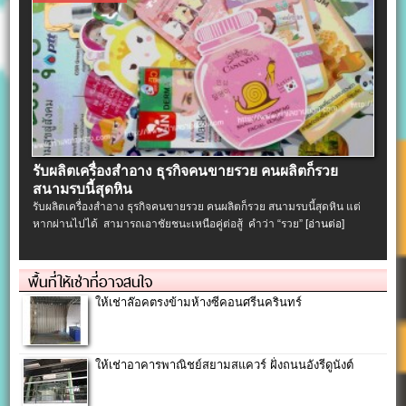
รับผลิตเครื่องสําอาง ธุรกิจคนขายรวย คนผลิตก็รวย
สนามรบนี้สุดหิน
รับผลิตเครื่องสําอาง ธุรกิจคนขายรวย คนผลิตก็รวย สนามรบนี้สุดหิน แต่
หากผ่านไปได้ สามารถเอาชัยชนะเหนือคู่ต่อสู้ คำว่า “รวย”
[อ่านต่อ]
พื้นที่ให้เช่าที่อาจสนใจ
ให้เช่าล๊อคตรงข้ามห้างซีคอนศรีนครินทร์
ให้เช่าอาคารพาณิชย์สยามสแควร์ ฝั่งถนนอังรีดูนังต์