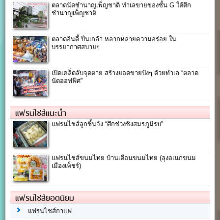
ตลาดนัดชำนาญเพ็ญชาติ ทำเลขายของชั้น G ใต้ตึก
ชำนาญเพ็ญชาติ
ตลาดอินดี้ ปิ่นเกล้า หลากหลายความอร่อย ใน
บรรยากาศสบายๆ
เปิดเคล็ดลับจุดตาย สร้างยอดขายปังๆ ด้วยทำเล “ตลาด
นัดออฟฟิศ”
แฟรนไชส์แนะนำ
แฟรนไชส์ลูกชิ้นจัง “ศึกช่วงชิงสมรภูมิรบ”
แฟรนไชส์ขนมไทย บ้านเดือนขนมไทย (ลุงอเนกขนม
เมืองเพ็ชร์)
แฟรนไชส์ยอดนิยม
แฟรนไชส์กาแฟ