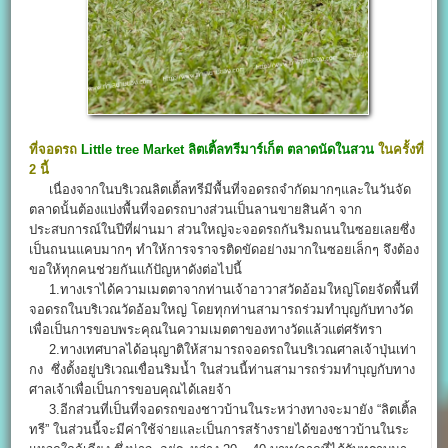
ที่จอดรถ
Little tree Market
ลิตเติ้ลทรีมาร์เก็ต
ตลาดนัดในสวน
ในครั้งที่
2 นี้
เนื่องจากในบริเวณลิตเติ้ลทรีมีพื้นที่จอดรถจำกัดมากๆและในวันจัด
ตลาดนั้นต้องแบ่งพื้นที่จอดรถบางส่วนเป็นลานขายสินค้า จาก
ประสบการณ์ในปีที่ผ่านมา ส่วนใหญ่จะจอดรถกันริมถนนในซอยเลยซึ่ง
เป็นถนนแคบมากๆ ทำให้การจราจรติดขัดอย่างมากในซอยเล็กๆ จึงต้อง
ขอให้ทุกคนช่วยกันแก้ปัญหาดังต่อไปนี้
1.ทางเราได้ความเมตตาจากท่านเจ้าอาวาสวัดอ้อมใหญ่โดยจัดพื้นที่
จอดรถในบริเวณวัดอ้อมใหญ่ โดยทุกท่านสามารถร่วมทำบุญกับทางวัด
เพื่อเป็นการขอบพระคุณในความเมตตาของทางวัดแล้วแต่ศรัทรา
2.ทางเทศบาลได้อนุญาติให้สามารถจอดรถในบริเวณศาลเจ้าปุ่นเท่า
กง ซึ่งตั้งอยู่บริเวณเขื่อนริมน้ำ ในส่วนนี้ท่านสามารถร่วมทำบุญกับทาง
ศาลเจ้าเพื่อเป็นการขอบคุณได้เลยจ้า
3.อีกส่วนที่เป็นที่จอดรถของชาวบ้านในระหว่างทางจะมายัง “ลิตเติ้ล
ทรี” ในส่วนนี้จะมีค่าใช้จ่ายและเป็นการสร้างรายได้ของชาวบ้านในระ