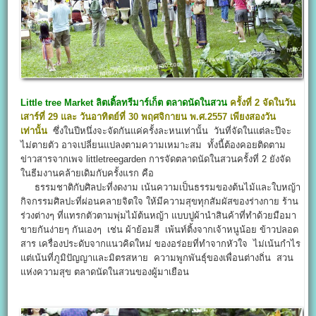
Little tree Market
ลิตเติ้ลทรีมาร์เก็ต
ตลาดนัดในสวน
ครั้งที่ 2 จัดในวัน
เสาร์ที่ 29 และ วันอาทิตย์ที่ 30 พฤศจิกายน พ.ศ.2557 เพียงสองวัน
เท่านั้น
ซึ่งในปีหนึ่งจะจัดกันแค่ครั้งละหนเท่านั้น วันที่จัดในแต่ละปีจะ
ไม่ตายตัว อาจเปลี่ยนแปลงตามความเหมาะสม ทั้งนี้ต้องคอยติดตาม
ข่าวสารจากเพจ littletreegarden การจัดตลาดนัดในสวนครั้งที่ 2 ยังจัด
ในธีมงานคล้ายเดิมกับครั้งแรก คือ
ธรรมชาติกับศิลปะที่งดงาม เน้นความเป็นธรรมของต้นไม้และใบหญ้า
กิจกรรมศิลปะที่ผ่อนคลายจิตใจ ให้มีความสุขทุกสัมผัสของร่างกาย ร้าน
ร่วงต่างๆ ที่แทรกตัวตามพุ่มไม้ต้นหญ้า แบบปูผ้านำสินค้าที่ทำด้วยมือมา
ขายกันง่ายๆ กันเองๆ เช่น ผ้าย้อมสี เพ้นท์ติ้งจากเจ้าหนูน้อย ข้าวปลอด
สาร เครื่องประดับจากแนวคิดใหม่ ของอร่อยที่ทำจากหัวใจ ไม่เน้นกำไร
แต่เน้นที่ภูมิปัญญาและมิตรสหาย ความพูกพันธุ์ของเพื่อนต่างถิ่น สวน
แห่งความสุข ตลาดนัดในสวนของผู้มาเยือน