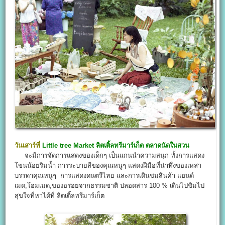
วันเสาร์ที่
Little tree Market
ลิตเติ้ลทรีมาร์เก็ต
ตลาดนัดในสวน
จะมีการจัดการแสดงของเด็กๆ เป็นแกนนำความสนุก ทั้งการแสดง
โขนน้อยริมน้ำ การระบายสีของคุณหนูๆ แสดงฝีมือที่น่าทึ่งของเหล่า
บรรดาคุณหนูๆ การแสดงดนตรีไทย และการเดินชมสินค้า แฮนด์
เมด,โฮมเมด,ของอร่อยจากธรรมชาติ ปลอดสาร 100 % เดินไปชิมไป
สุขใจที่หาได้ที่ ลิตเติ้ลทรีมาร์เก็ต