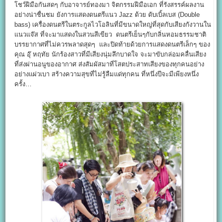
โชว์ฝีมือกันสดๆ กับอาจารย์ทองมา จิตกรรมฝีมือเอก ที่รังสรรค์ผลงาน
อย่างน่าชื่นชม ยังการแสดงดนตรีแนว Jazz ด้วย ดับเบิ้ลเบส (Double
bass) เครื่องดนตรีในตระกูลไวโอลินที่มีขนาดใหญ่ที่สุดกับเสียงกังวานใน
แนวแจ๊ส ที่จะมาแสดงในสวนสีเขียว ดนตรีเย็นๆกับกลิ่นหอมธรรมชาติ
บรรยากาศที่ไม่ควรพลาดสุดๆ และปิดท้ายด้วยการแสดงดนตรีเล็กๆ ของ
คุณ อุ๊ หฤทัย นักร้องสาวที่มีเสียงนุ่มลึกบาดใจ จะมาขับกล่อมคลื่นเสียง
ที่ส่งผ่านอนูของอากาศ ส่งสัมผัสมาที่โสตประสาทเสียงของทุกคนอย่าง
อย่างแผ่วเบา สร้างความสุขที่ไม่รู้ลืมแด่ทุกคน ที่หนึ่งปีจะมีเพียงหนึ่ง
ครั้ง…