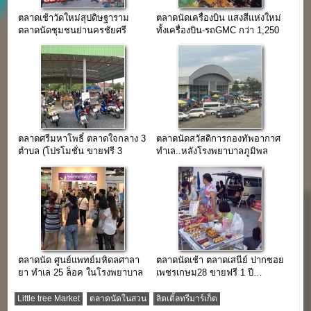
ตลาดเช้าวัดใหม่สุปดิษฐาราม
ตลาดนัดเครื่องบิน แสงสีแห่งใหม่
ตลาดนัดชุมชนย่านครชัยศรี
ทั้งเครื่องบิน-รถGMC กว่า 1,250
ร้านค้า
ตลาดศรีมหาโพธิ์ ตลาดใจกลาง 3
ตลาดนัดสวัสดิการกองทัพอากาศ
ตำบล (โปรโมชั่น ขายฟรี 3
ทำเล..หลังโรงพยาบาลภูมิพล
เดือน)
อดุลยเดช
ตลาดนัด ศูนย์แพทย์มหิดลศาลา
ตลาดนัดเช้า ตลาดเสนีย์ ปากซอย
ยา ทำเล 25 ล็อค ในโรงพยาบาล
เพชรเกษม28 ขายฟรี 1 ปี…
ของมหาลัย
Little tree Market
ตลาดนัดในสวน
ลิตเติ้ลทรีมาร์เก็ต