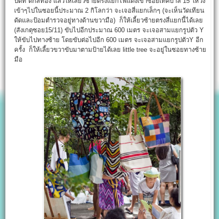
ปตท ตึกสีทอง แล้วให้เลี้ยวซ้ายตรงแยกไฟแดงเข้าซอยเทศบาล 15 ให้วิ่ง
เข้าๆไปในซอยนี้ประมาณ 2 กิโลกว่า จะเจอสี่แยกเล็กๆ (จะเห็นวัดเทียน
ดัดและป้อมตำรวจอยู่ทางด้านขวามือ) ก็ให้เลี้ยวซ้ายตรงสี่แยกนี้ได้เลย
(สังเกตุซอย15/11) ขับไปอีกประมาณ 600 เมตร จะเจอสามแยกรูปตัว Y
ให้ขับไปทางซ้าย โดยขับต่อไปอีก 600 เมตร จะเจอสามแยกรูปตัวY อีก
ครั้ง ก็ให้เลี้ยวขวาขับมาตามป้ายได้เลย little tree จะอยู่ในซอยทางซ้าย
มือ