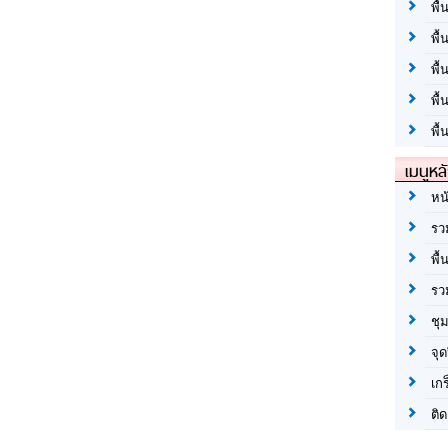
พื้
พื้
พื
พื
พื้
เมนูหล
หน
รว
พื้
รว
ชุ
จุด
เก
ติด