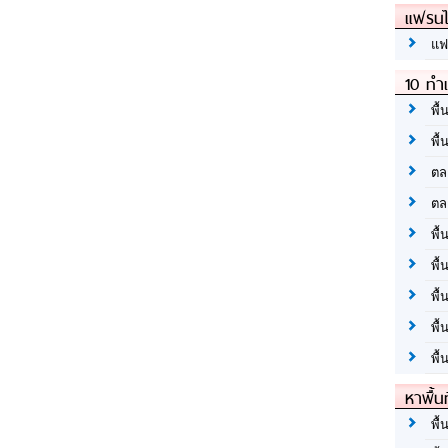
แฟรนไ
แฟ
10 ทำเ
พื้
พื้
ตล
ตล
พื้
พื้
พื้
พื้
พื้
หาพื้น
พื้