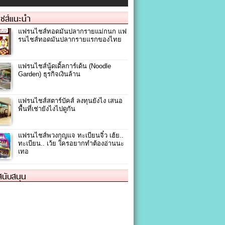
ชส์แนะนำ
แฟรนไชส์ทอดมันปลากรายแม่กนก แฟ
รนไชส์ทอดมันปลากรายแรกของไทย
แฟรนไชส์นู้ดเดิ้ลการ์เด้น (Noodle
Garden) ธุรกิจเงินล้าน
แฟรนไชส์สตาร์บัคส์ ลงทุนยังไง เสนอ
พื้นที่เช่ายังไงไปดูกัน
แฟรนไชส์พวงกุญแจ ทะเบียนจิ๋ว เฮ้ย..
ทะเบียน.. เว้ย ใครอยากทำต้องอ่านนะ
เทอ
้สนับสนุน