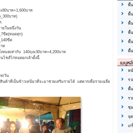
พื้
กx80บาท=1,600บาท
พื้
ด_300บาท)
ท.
พื้
ายในหนึ่งวัน
พื
7ขีด(ทอดสุก)
140ขีด
พื
าท
พื้
หมดเท่ากับ 140ถุงx30บาท=4,200บาท
นไชส์ไก่ทอดยกเล้าดั้งนี้
เมนูหล
หน
ท/วัน
รว
นสินค้าที่เป็นข้าวเหนียวที่จะมาช่วยเสริมรายได้ แต่ควรเพื่อรายเฉลี่ย
พื้
รว
ชุ
จุด
เก