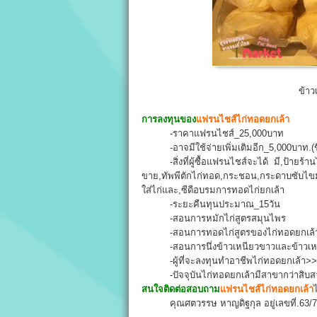
ข้าว
การลงทุนของ
แฟรนไชส์ไก่ทอดยกเล้า
-ราคาแฟรนไชส์_25,000บาท
-อาจมีใช้จ่ายเพิ่มเติมอีก_5,000บาท.(ข
-สิ่งที่ผู้ซื้อแฟรนไชส์จะได้ มี,ป้า
ขาย,ทัพพีตักไก่ทอด,กระชอน,กระดาบซับไขมัน
ใส่ไก่และ,ซีดีอบรมการทอดไก่ยกเล้า
-ระยะคืนทุนประมาณ_15วัน
-สอนการหมักไก่สูตรสมุนไพร
-สอนการทอดไก่สูตรของไก่ทอดยกเล้า
-สอนการนึ่งข้าวเหนียวขาวและข้าวเหนี
-ผู้ที่จะลงทุนทำอาชีพไก่ทอดยกเล้า>
-ปัจจุบันไก่ทอดยกเล้ามีสาขากว่าสิบ
สนใจติดต่อสอบถาม
แฟรนไชส์ไก่ทอดยกเล้า
ไ
คุณศตวรรษ หาญดิฐกุล อยู่เลขที่.63/