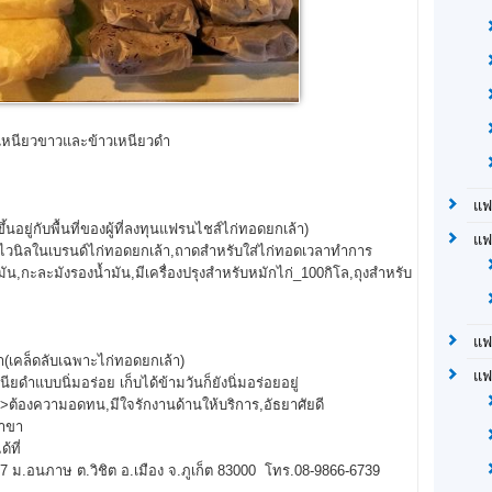
เหนียวขาวและข้าวเหนียวดำ
แฟ
ึ้นอยู่กับพื้นที่ของผู้ที่ลงทุนแฟรนไชส์ไก่ทอดยกเล้า)
แฟ
ยร้านไวนิลในเบรนด์ไก่ทอดยกเล้า,ถาดสำหรับใส่ไก่ทอดเวลาทำการ
,กะละมังรองน้ำมัน,มีเครื่องปรุงสำหรับหมักไก่_100กิโล,ถุงสำหรับ
แฟ
(เคล็ดลับเฉพาะไก่ทอดยกเล้า)
แฟ
ยดำแบบนิ่มอร่อย เก็บได้ข้ามวันก็ยังนิ่มอร่อยอยู่
>>ต้องความอดทน,มีใจรักงานด้านให้บริการ,อัธยาศัยดี
สาขา
ด้ที่
77 ม.อนภาษ ต.วิชิต อ.เมือง จ.ภูเก็ต 83000 โทร.08-9866-6739