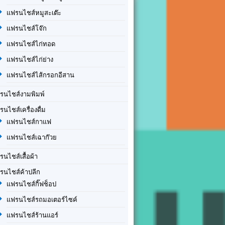
แฟรนไชส์หมูสะเต๊ะ
แฟรนไชส์โจ๊ก
แฟรนไชส์ไก่ทอด
แฟรนไชส์ไก่ย่าง
แฟรนไชส์ไส้กรอกอีสาน
รนไชส์งามพิมพ์
รนไชส์เครื่องดื่ม
แฟรนไชส์กาแฟ
แฟรนไชส์เฉาก๊วย
รนไชส์เสื้อผ้า
รนไชส์ค้าปลีก
แฟรนไชส์กิ๊ฟช็อป
แฟรนไชส์รถมอเตอร์ไซค์
แฟรนไชส์ร้านแอร์