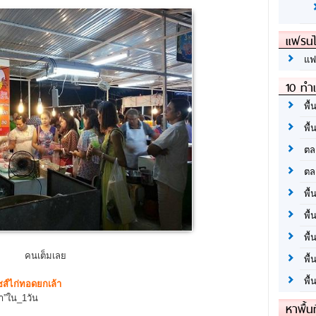
แฟรนไ
แฟ
10 ทำเ
พื้
พื้
ตล
ตล
พื้
พื้
พื้
คนเต็มเลย
พื้
พื้
ส์ไก่ทอดยกเล้า
า”ใน_1วัน
หาพื้น