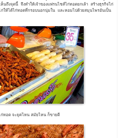
ห็นถึงจุดนี้ จึงทำให้เจ้าของแฟรนไชส์ไก่ทอดยกเล้า สร้างธุรกิจไก่
ักไก่ให้ได้ไก่ทอดที่กรอบนอกนุ่มใน และหอมไปด้วยสมุนไพรอันเป็น
ไก่ทอด จะยุคไหน สมัยไหน ก็ขายดี