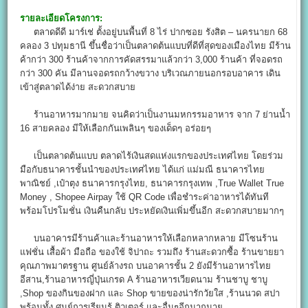
รายละเอียดโครงการ:
ตลาดดีดี มาร์เช่ ตั้งอยู่บนพื้นที่ 8 ไร่ ปากซอย รังสิต – นครนายก 68
คลอง 3 ปทุมธานี ขึ้นชื่อว่าเป็นตลาดต้นแบบที่ดีที่สุดของเมืองไทย มีร้าน
ค้ากว่า 300 ร้านค้าจากการคัดสรรมาแล้วกว่า 3,000 ร้านค้า ที่จอดรถ
กว่า 300 คัน มีลานจอดรถกว้างขวาง บริเวณภายนอกรอบอาคาร เดิน
เข้าสู่ตลาดได้ง่าย สะดวกสบาย
ร้านอาหารมากมาย จนคิดว่าเป็นงานมหกรรมอาหาร จาก 7 ย่านน้ำ
16 สายคลอง มีให้เลือกกันเพลินๆ ของเด็ดๆ อร่อยๆ
เป็นตลาดต้นแบบ ตลาดไร้เงินสดแห่งแรกของประเทศไทย โดยร่วม
มือกับธนาคารชั้นนำของประเทศไทย ได้แก่ แม่มณี ธนาคารไทย
พาณิชย์ ,เป๋าตุง ธนาคารกรุงไทย, ธนาคารกรุงเทพ ,True Wallet True
Money , Shopee Airpay ใช้ QR Code เพื่อชำระค่าอาหารได้ทันที
พร้อมโปรโมชั่น เงินคืนกลับ ประหยัดเงินเพิ่มขึ้นอีก สะดวกสบายมากๆ
บนอาคารมีร้านค้าเเละร้านอาหารให้เลือกหลากหลาย มีโซนร้าน
แฟชั่น เสื้อผ้า มือถือ ของใช้ จิปาถะ รวมถึง ร้านสะดวกซื้อ ร้านขายยา
คุณภาพมาตรฐาน ศูนย์ล้างรถ บนอาคารชั้น 2 ยังมีร้านอาหารไทย
อีสาน,ร้านอาหารญี่ปุ่นเกรด A ร้านอาหารเวียดนาม ร้านชาบู ชาบู
,Shop ของกินของฝาก และ Shop ขายของน่ารักวัยใส ,ร้านนวด สปา
พร้อมทั้ง ศูนย์การเรียนรู้ ติวเตอร์ และอื่นๆอีกมากมาย