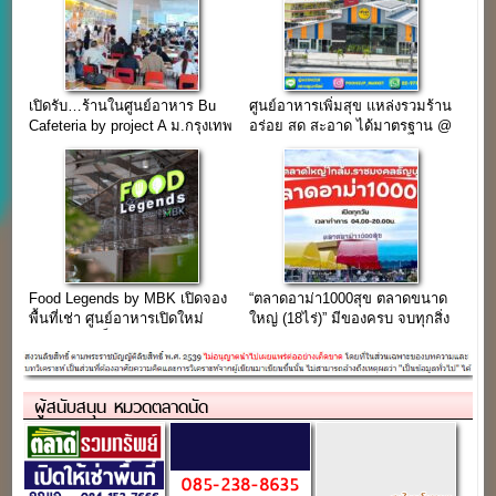
เปิดรับ…ร้านในศูนย์อาหาร Bu
ศูนย์อาหารเพิ่มสุข แหล่งรวมร้าน
Cafeteria by project A ม.กรุงเทพ
อร่อย สด สะอาด ได้มาตรฐาน @
รังสิต
ตลาดพูนทรัพย์ ปทุมธานี
Food Legends by MBK เปิดจอง
“ตลาดอาม่า1000สุข ตลาดขนาด
พื้นที่เช่า ศูนย์อาหารเปิดใหม่
ใหญ่ (18ไร่)” มีของครบ จบทุกสิ่ง
(เดอะไนน์ เซ็นเตอร์ ติวานนท์)
ในทีเดียว…
ผู้สนับสนุน หมวดตลาดนัด