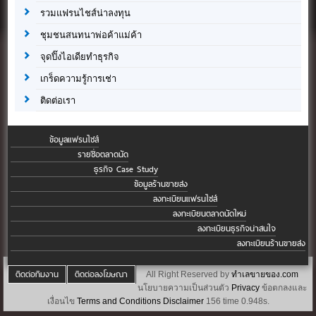
รวมแฟรนไชส์น่าลงทุน
ชุมชนสนทนาพ่อค้าแม่ค้า
จุดปิ๊งไอเดียทำธุรกิจ
เกร็ดความรู้การเช่า
ติดต่อเรา
ข้อมูลแฟรนไชส์
รายชื่อตลาดนัด
ธุรกิจ Case Study
ข้อมูลร้านขายส่ง
ลงทะเบียนแฟรนไชส์
ลงทะเบียนตลาดนัดใหม่
ลงทะเบียนธุรกิจน่าสนใจ
ลงทะเบียนร้านขายส่ง
ติดต่อทีมงาน
ติดต่อลงโฆษณา
All Right Reserved by
ทำเลขายของ.com
นโยบายความเป็นส่วนตัว
Privacy
ข้อตกลงและ
เงื่อนไข
Terms and Conditions
Disclaimer
156 time 0.948s.