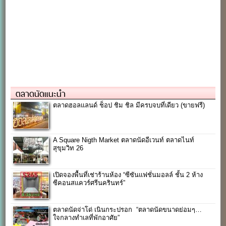
ตลาดนัดแนะนำ
ตลาดฮอลแลนด์ ช็อป ชิม ชิล มีครบจบที่เดียว (ขายฟรี)
A Square Nigth Market ตลาดนัดอีเวนท์ ตลาดไนท์
สุขุมวิท 26
เปิดจองพื้นที่เช่าร้านห้อง “ซีซันแฟชั่นมอลล์ ชั้น 2 ห้าง
ซีคอนสแควร์ศรีนครินทร์”
ตลาดนัดจ่าโด่ เนินกระปรอก “ตลาดนัดขนาดย่อมๆ…
ใจกลางทำเลที่พักอาศัย”