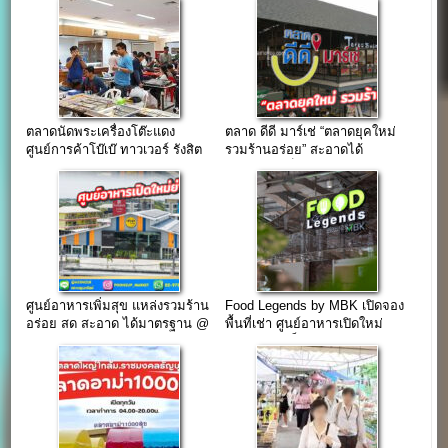
ตลาดนัดพระเครื่องโต๊ะแดง
ตลาด ดีดี มาร์เช่ “ตลาดยุคใหม่
ศูนย์การค้าโบ๊เบ๊ ทาวเวอร์ รังสิต
รวมร้านอร่อย” สะอาดได้
มาตรฐาน เป็นมิตรกับสิ่งแวดล้อม
ศูนย์อาหารเพิ่มสุข แหล่งรวมร้าน
Food Legends by MBK เปิดจอง
อร่อย สด สะอาด ได้มาตรฐาน @
พื้นที่เช่า ศูนย์อาหารเปิดใหม่
ตลาดพูนทรัพย์ ปทุมธานี
(เดอะไนน์ เซ็นเตอร์ ติวานนท์)