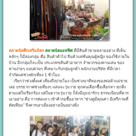
ตลาดนัดตึกเสริมมิตร
ตลาดนัดออฟฟิศ
ที่มีสินค้าขายหลายอย่าง ที่เห็น
หลักๆ ก็มีสองกลุ่ม คือ สินค้าทั่วไป สินค้าแฟชั่นคุณผู้หญิง ของใช้ภายใน
บ้าน อีกกลุ่มก็จะเป็น ประเภทขสินค้าอาหาร จำพวกของทานเล่น ของ
ทานง่ายๆ แบบด่วนๆ ที่เหมาะกับกลุ่มลูกค้า พนักงานบริษัท ที่มีเวลา
จำกัดแค่ช่วงพักเที่ยง 1 ชั่วโมง
เรียกว่าช่วงตั้งแต่ เที่ยงถึงบ่ายโมง เป็นช่วงนาทีทองของพ่อค้าแม่ขาย
เลย บรรยากาศช่วงเที่ยงๆ แสนจะวุ่นวาย ทุกคนเลือกซื้อเลือกหา ทุกสิ่ง
ตามแต่ใจเรียกร้อง แต่ในความวุ่นวาย ก็ยังมีมุมน่ารักๆ ธรรมเนียนที่ควร
เอาอย่าง คือ การต่อแถว เข้าคิวรอซื้ออาหาร “ช่างดูมีคุณค่า มีเสรีภาพที่
ทัดเทียม” จึงควรเอาเยียงอย่างเป็นอย่างยิ่ง