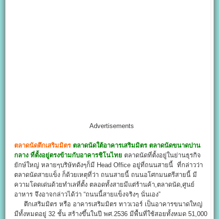
Advertisements
ตลาดนัดตึกเสริมมิตร
ตลาดนัดใต้อาคารเสริมมิตร ตลาดนัดขนาดปาน
กลาง ที่ตั้งอยู่ตรงข้ามกับอาคารชิโนไทย
ตลาดนัดที่ตั้งอยู่ในย่านธุรกิจ
ยักษ์ใหญ่ หลายๆบริษัทดังๆก็มี Head Office อยู่ที่ถนนสายนี้ ที่กล่าวว่า
ตลาดนัดสายแข็ง ก็ด้วยเหตุที่ว่า ถนนสายนี้ ถนนอโศกมนตรีสายนี้ มี
ความโดดเด่นด้วยทำเลที่ตั้ง ตลอดทั้งสายมีแต่ร้านค้า,ตลาดนัด,ศูนย์
อาหาร จึงอาจกล่าวได้ว่า “ถนนนี้สายแข็งจริงๆ นั่นเอง”
ตึกเสริมมิตร หรือ อาคารเสริมมิตร ทาวเวอร์ เป็นอาคารขนาดใหญ่
มีทั้งหมดอยู่ 32 ชั้น สร้างขึ้นในปี พศ.2536 มีพื้นที่ใช้สอยทั้งหมด 51,000