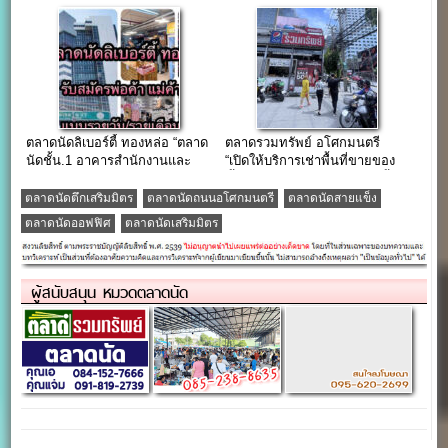
ติด ม.ศ.ว.ประตู.1
ตลาดนัดลิเบอร์ตี้ ทองหล่อ “ตลาด
ตลาดรวมทรัพย์ อโศกมนตรี
นัดชั้น.1 อาคารสำนักงานและ
“เปิดให้บริการเช่าพื้นที่ขายของ
พลาซ่า ใจกลางเมือง”
ทั้งแบบรายวันและรายเดือน ทั้ง
โซนศูนย์อาหาร โซนตลาดนัด
ตลาดนัดตึกเสริมมิตร
ตลาดนัดถนนอโศกมนตรี
ตลาดนัดสายแข็ง
โซนพลาซ่าและโซนบูธกิจกรรม”
ตลาดนัดออฟฟิศ
ตลาดนัดเสริมมิตร
ผู้สนับสนุน หมวดตลาดนัด