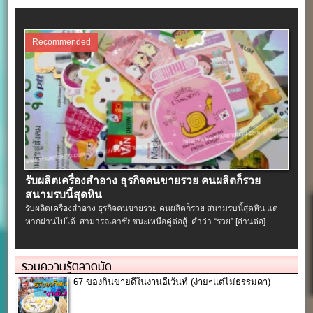
Recommended
รับผลิตเครื่องสําอาง ธุรกิจคนขายรวย คนผลิตก็รวย
สนามรบนี้สุดหิน
รับผลิตเครื่องสําอาง ธุรกิจคนขายรวย คนผลิตก็รวย สนามรบนี้สุดหิน แต่
หากผ่านไปได้ สามารถเอาชัยชนะเหนือคู่ต่อสู้ คำว่า “รวย”
[อ่านต่อ]
รวมความรู้ตลาดนัด
67 ของกินขายดีในงานอีเว้นท์ (ง่ายๆแต่ไม่ธรรมดา)