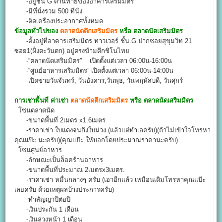
-อยู่ชั้น G ด้านท้ายของอาคารเสริมมิตร
-มีที่นั่งรวม 500 ที่นั่ง
-ติดเครื่องประอากาศทั้งหมด
ข้อมูลทั่วไปของ
ตลาดนัดตึกเสริมมิตร
หรือ ตลาดนัดเสริมมิตร
-ตั้งอยู่ที่อาคารเสริมมิตร ทาวเวอร์ ชั้น.G ปากซอยสุขุมวิท 21
ซอย1(ฝั่งตะวันตก) อยู่ตรงข้ามตึกชิโนไทย
-“ตลาดนัดเสริมมิตร” เปิดตั้งแต่เวลา 06:00น-16:00น
-“ศูนย์อาหารเสริมมิตร” เปิดตั้งแต่เวลา 06:00น-14:00น
-เปิดขายวันจันทร์, วันอังคาร,วันพุธ, วันพฤหัสบดี, วันศุกร์
การเช่าพื้นที่ ค่าเช่า
ตลาดนัดตึกเสริมมิตร
หรือ ตลาดนัดเสริมมิตร
โซนตลาดนัด
-ขนาดพื้นที่ 2เมตร x1.6เมตร
-ราคาเช่า ใบแดงจนถึงใบม่วง (แล้วแต่ทำเลครับ)(ถ้าไม่เข้าใจโทรหา
คุณแป๊ะ นะครับ)(คุณแป๊ะ ให้บอกโดยประมาณราคานะครับ)
โซนศูนย์อาหาร
-ลักษณะเป็นล็อคร้านอาหาร
-ขนาดพื้นที่ประมาณ 2เมตรx3เมตร.
-ราคาเช่า หมื่นกลางๆ ครับ (เอาอีกแล้ว เหมือนเดิมโทรหาคุณแป๊ะ
เลยครับ ด้วยเหตุผลบ้างประการครับ)
-ทำสัญญาปีต่อปี
-เงินประกัน 1 เดือน
-เงินล่วงหน้า 1 เดือน