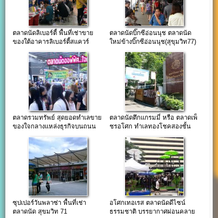
ตลาดนัดลิเบอร์ตี้ พื้นที่เช่าขาย
ตลาดนัดบิ๊กซีอ่อนนุช ตลาดนัด
ของใต้อาคารลิเบอร์ตี้สแควร์
ใหม่ข้างบิ๊กซีอ่อนนุช(สุขุมวิท77)
ตลาดรวมทรัพย์ สุดยอดทำเลขาย
ตลาดนัดตึกแกรมมี่ หรือ ตลาดเพ็
ของใจกลางแหล่งธุรกิจบนถนน
ชรอโศก ทำเลทองโชคสองชั้น
อโศก
ซุปเปอร์วันพลาซ่า พื้นที่เช่า
อโศกเทอเรส ตลาดนัดดีไซน์
ตลาดนัด สุขมวิท 71
ธรรมชาติ บรรยากาศผ่อนคลาย