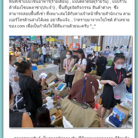
พื้นที่เช่าแบบโซนอาหาร(รายเดือน) , แบบตลาดนัด(รายวัน) , แบบร้าน
ค้าห้องโซนพลาซ่า(ประจำ) , พื้นที่บูธจัดกิจกรรม สินค้าต่างๆ ซึ่ง
สามารถสอบพื้นที่เช่า ที่เหมาะสมได้กับทางเจ้าหน้าที่ขายสำนักงาน ตาม
เบอร์โทรด้านล่างได้เลย อย่าลืมแจ้ง…ว่าทราบมาจากเว็บไซต์ ทำเลขาย
ของ.com เพื่อเป็นกำลังใจให้ทีมงานด้วยนะครับ ^_^