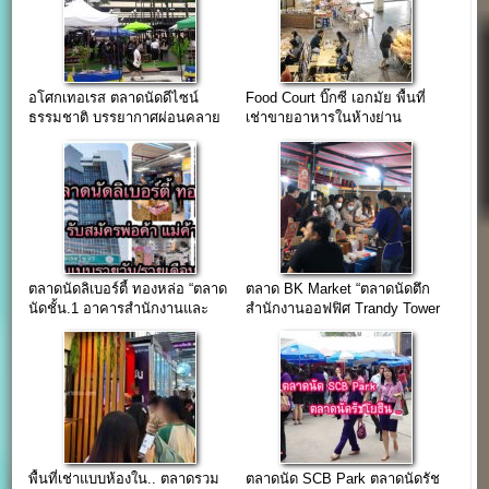
อโศกเทอเรส ตลาดนัดดีไซน์
Food Court บิ๊กซี เอกมัย พื้นที่
ธรรมชาติ บรรยากาศผ่อนคลาย
เช่าขายอาหารในห้างย่าน
ติด ม.ศ.ว.ประตู.1
สุขุมวิท62
ตลาดนัดลิเบอร์ตี้ ทองหล่อ “ตลาด
ตลาด BK Market “ตลาดนัดตึก
นัดชั้น.1 อาคารสำนักงานและ
สำนักงานออฟฟิศ Trandy Tower
พลาซ่า ใจกลางเมือง”
สุขุมวิท 13”
พื้นที่เช่าแบบห้องใน.. ตลาดรวม
ตลาดนัด SCB Park ตลาดนัดรัช