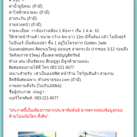
ค่าเซ้ง: –
ค่าน้ำยูนิทละ (ถ้ามี):
ค่าไฟฟ้าหน่วยละ (ถ้ามี):
ค่าประกัน (ถ้ามี):
จ่ายล่วงหน้า (ถ้ามี):
รายละเอียด: ++ห้องว่างเพียง 1 ห้อง++ เริ่ม 1 ส.ค. 61
ให้เช่าหน้าร้านค้า ขนาด กว้าง 4m ยาว 12m มีกั้นห้อง แล้ว ไม่มีเฟอร์
ไม่มีแอร์ เป็นห้องเปล่า ชั้น 1 อยู่ในโครงการ Golden Jade
Suvarnabhumi ติดถนนใหญ่ อ่อนนุช ลาดกระบัง ปากซอย 1/12 ก่อนถึง
วัดสังฆราชา(วัด๒) เยื้องตลาดบัญญติทรัพย์
ทำเล เด่น เห็นชัดเจน ตึกอยู่สูง มีลูกค้าผ่านเยอะ
ติดต่อสอบถามได้ที่ โทร 083 221 6677
เหมาะสำหรับ: เช่าเป็นออฟฟิศ หน้าร้าน โชว์รูมสินค้า สวยงาม
สิทธิพิเศษเฉพาะ ทำเลขายของ.com (ถ้ามี):
ภาพสถานที่จริง (ไม่เกิน100kb):
ชื่อผู้ประกาศ: เจษฎา
เบอร์โทรศัพท์: 083-221-6677
“ประกาศนี้เป็นเพียงการฝากประชาสัมพันธ์ ควรตรวจสอบข้อมูลก่อน
ห้ามโอนเงินใดๆ ทั้งสิน”