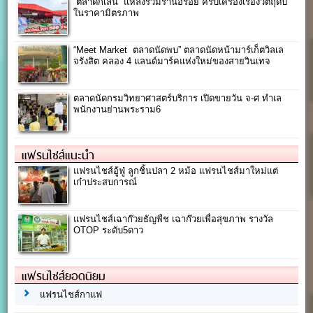
“ตลาดกิเลน” แหล่งรวมร้านอร่อย ครบเครื่องเรื่องวัตถุดิบ
ในราคามิตรภาพ
“Meet Market ตลาดนัดพบ” ตลาดนัดหน้ามาร์เก็ตวิลเล
จรังสิต คลอง 4 แลนด์มาร์คแห่งใหม่ของสายวินเทจ
ตลาดนัดกรมวิทยาศาสตร์บริการ เปิดขายวัน จ-ศ ทำเล
พนักงานย่านพระราม6
แฟรนไชส์แนะนำ
แฟรนไชส์อู้ฟู่ ลูกชิ้นปลา 2 หม้อ แฟรนไชส์มาใหม่แต่
เก๋าประสบการณ์
แฟรนไชส์เฉาก๊วยธัญพืช เฉาก๊วยเพื่อสุขภาพ รางวัล
OTOP ระดับ5ดาว
แฟรนไชส์ยอดนิยม
แฟรนไชส์กาแฟ