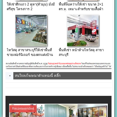
ให้เช่าตึกแถว 2 คูหา(หัวมุม) มั่งมี
พื้นที่ล็อคว่างให้เช่า ขนาด 2×1
ศรีสุข โครงการ 2
ตร.ม. เหมาะสำหรับขายเสื้อผ้า
แฟชั่นปลีก-ส่ง อาคารโชคอนันต์
แฟชั่น ประตูน้ำ
ไทวัสดุ สาขาสระบุรีให้เช่าพื้นที่
พื้นที่เช่า หน้าห้างไทวัสดุ สาขา
ขายเฟอร์นิเจอร์ ของตกแต่งบ้าน
สระบุรี
และอื่นๆ ราคาถูก
สนใจลงโฆษณาตำแหน่งนี้ คลิ๊ก
Recommended