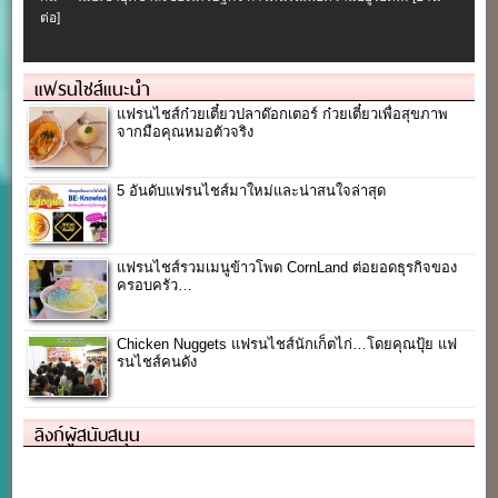
ต่อ]
แฟรนไชส์แนะนำ
แฟรนไชส์ก๋วยเตี๋ยวปลาด๊อกเตอร์ ก๋วยเตี๋ยวเพื่อสุขภาพ
จากมือคุณหมอตัวจริง
5 อันดับแฟรนไชส์มาใหม่และน่าสนใจล่าสุด
แฟรนไชส์รวมเมนูข้าวโพด CornLand ต่อยอดธุรกิจของ
ครอบครัว…
Chicken Nuggets แฟรนไชส์นักเก็ตไก่…โดยคุณปุ้ย แฟ
รนไชส์คนดัง
ลิงก์ผู้สนับสนุน