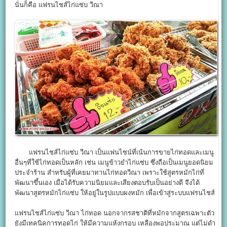
นั่นก็คือ แฟรนไชส์ไก่แซ่บ วีณา
แฟรนไชส์ไก่แซ่บ วีณา เป็นแฟนไซน์ที่เน้นการขายไก่ทอดและเมนู
อื่นๆที่ใช้ไก่ทอดเป็นหลัก เช่น เมนูข้าวยำไก่แซ่บ ซึ่งถือเป็นเมนูยอดนิยม
ประจำร้าน สำหรับผู้ที่เคยมาทานไก่ทอดวีณา เพราะใช้สูตรหมักไก่ที่
พัฒนาขึ้นเอง เมื่อได้รับความนิยมและเสียงตอบรับเป็นอย่างดี จึงได้
พัฒนาสูตรหมักไก่แซ่บ ให้อยู่ในรูปแบบผงหมัก เพื่อเข้าสู่ระบบแฟรนไชส์
แฟรนไชส์ไก่แซ่บ วีณา ไก่ทอด นอกจากรสชาติที่หมักจากสูตรเฉพาะตัว
ยังมีเทคนิคการทอดไก่ ให้มีความแห้งกรอบ เหลืองพอประมาณ แต่ไม่ดำ