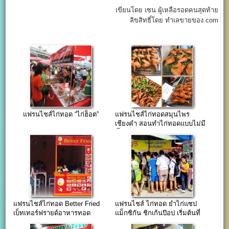
เขียนโดย เซน ผู้เหลือรอดคนสุดท้าย
ลิขสิทธิ์โดย ทำเลขายของ.com
แฟรนไชส์ไก่ทอด “ไก่ฮ็อต”
แฟรนไชส์ไก่ทอดสมุนไพร
เชียงคำ สอนทำไก่ทอดแบบไม่มี
กั๊กไม่รวยไม่เลิกสอน
แฟรนไชส์ไก่ทอด Better Fried
แฟรนไชส์ ไก่ทอด ยำไก่แซป
เบ็ทเทอร์ฟรายด์อาหารทอด
แม็กซิกัน ชิกเก้นป๊อป เริ่มต้นที่
5,000 บาท