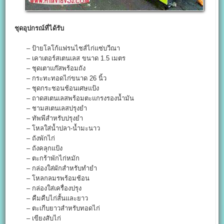
ชุดอุปกรณ์ที่ได้รับ
– ป้ายโลโก้แฟรนไชส์ไก่แซ่บวีณา
– เคาเตอร์สเตนเลส ขนาด 1.5 เมตร
– ชุดเตาแก๊สพร้อมถัง
– กระทะทอดไก่ขนาด 26 นิ้ว
– ชุดกระชอนช้อนเศษแป้ง
– ถาดสเตนเลสพร้อมตะแกรงรองน้ำมัน
– ชามสเตนเลสปรุงยำ
– ทัพพีสำหรับปรุงยำ
– โหลใส่น้ำปลา-น้ำมะนาว
– ถังพักไก่
– ถังคลุกแป้ง
– ตะกร้าพักไก่หมัก
– กล่องใส่ผักสำหรับทำยำ
– โหลกลมรพร้อมช้อน
– กล่องใส่เครื่องปรุง
– คืมคืบไก่สั้นและยาว
– ตะเกีบยาวสำหรับทอดไก่
– เขียงสับไก่