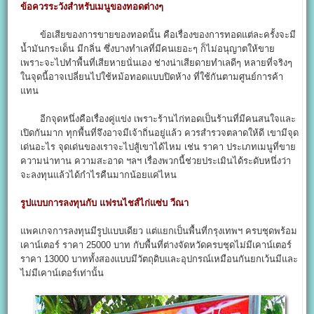
ข้อควรระวังสำหรับเมนูของทอดต่างๆ
ข้อเสียของการขายของทอดนั้น คือเรื่องของการทอดแต่ละครั้งจะมี
น้ำมันกระเด็น มีกลิ่น ซึ่งบางทำเลที่มีคนเยอะๆ ก็ไม่อนุญาตให้ขาย
เพราะจะไปทำพื้นที่เสียหายนั่นเอง ช่างน่าเสียดายทำเลดีๆ หลายที่จริงๆ
ในจุดนี้อาจเปลี่ยนไปใช้หม้อทอดแบบปิดห้าง ที่ใช้กันตามศูนย์การค้า
แทน
อีกจุดหนึ่งคือเรื่องคู่แข่ง เพราะร้านไก่ทอดเป็นร้านที่มีคนสนใจและ
เปิดกันมาก ทุกพื้นที่จึงอาจมีเจ้าถิ่นอยู่แล้ว ควรสำรวจตลาดให้ดี เขามีจุด
เด่นอะไร จุดเด่นของเราจะไปสู้เขาได้ไหม เช่น ราคา ประเภทเมนูที่ขาย
ความน่าทาน ความสะอาด ฯลฯ เรื่องพวกนี้ช่วยประเมินได้ระดับหนึ่งว่า
จะลงทุนแล้วได้กำไรคืนมากน้อยแค่ไหน
รูปแบบการลงทุนกับ แฟรนไชส์ไก่แซ่บ วีณา
แพคเกจการลงทุนมีรูปแบบเดียว แต่แยกเป็นพื้นที่กรุงเทพฯ ครบชุดพร้อม
เคาน์เตอร์ ราคา 25000 บาท กับพื้นที่ต่างจัดหวัดครบชุดไม่มีเคาน์เตอร์
ราคา 13000 บาททั้งสองแบบมีวัตถุดิบและอุปกรณ์เหมือนกันยกเว้นมีและ
ไม่มีเคาน์เตอร์เท่านั้น