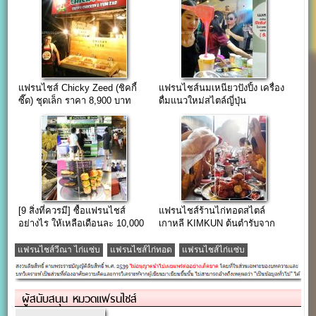
แฟรนไชส์ Chicky Zeed (ชิคกี้
แฟรนไชส์นมเหนียวปังปิ้ง เครื่อง
ซี๊ด) ชุดเล็ก ราคา 8,900 บาท
ดื่มแนวใหม่สไตล์ญี่ปุ่น
[9 สิ่งที่ควรมี] ซื้อแฟรนไชส์
แฟรนไชส์ร้านไก่ทอดสไตล์
อย่างไร ให้เหลือเดือนละ 10,000
เกาหลี KIMKUN ต้นตำรับจาก
++up
ประเทศเกาหลีใต้
แฟรนไชส์วีณา ไก่แซ่บ
แฟรนไชส์ไก่ทอด
แฟรนไชส์ไก่แซ่บ
ผู้สนับสนุน หมวดแฟรนไชส์