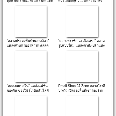
อุตสาหกรรมอมตะนคร บนเนื้อที่
แจ้งใหญ่ที่สุดบนถนนพระยาสัจ
กว่า 11 ไร่
จา
“ตลาดประมงพื้นบ้านอ่างศิลา”
“ตลาดทรงชัย ฉะเชิงเทรา” ตลาด
แหล่งจำหน่ายอาหารทะเลสด
รูปแบบใหม่ แหล่งค้าส่ง-ปลีกแห่ง
ใหม่ ติดชายทะเล
ใหม่ใจกลางเมืองแปดริ้ว
“คลองถมบ่อวิน” แหล่งแฟชั่น
Retail Shop JJ Zone ตลาดโรงสี
ของกิน-ของใช้ (โรบินสันไลฟ์
บางวัว เปิดจองพื้นที่เช่าห้องร้าน
สไตล์ ชั้น.G)
รายเดือน!!!