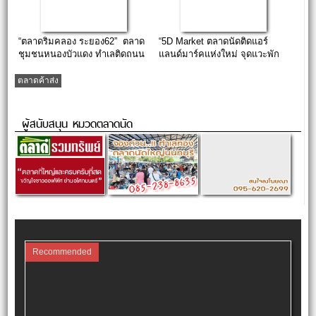
“ตลาดริมคลอง ระยอง62” ตลาด
“5D Market ตลาดนัดติดแอร์
ชุมชนหนองบัวแดง ทำเลติดถนน
แลนด์มาร์คแห่งใหม่ จุดแวะพัก
บรรยากาศริมคลอง (เปิดให้เช่า
ติดถนนใหญ่สาย 36 ตำบลทับมา
ล็อคแล้ว)
(ฝั่งขาเข้ากรุงเทพฯ)”
ตลาดค้าส่ง
ผู้สนับสนุน หมวดตลาดนัด
Recommended