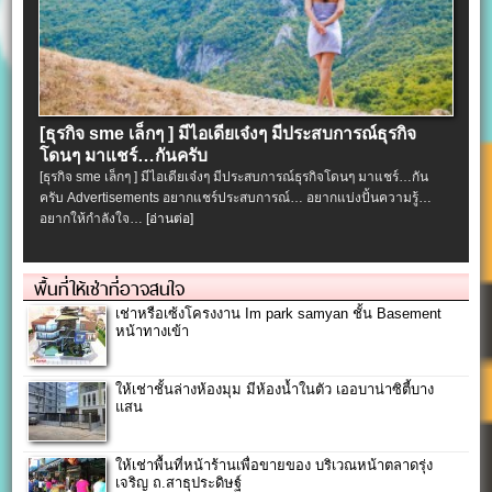
[ธุรกิจ sme เล็กๆ ] มีไอเดียเจ๋งๆ มีประสบการณ์ธุรกิจ
โดนๆ มาแชร์…กันครับ
[ธุรกิจ sme เล็กๆ ] มีไอเดียเจ๋งๆ มีประสบการณ์ธุรกิจโดนๆ มาแชร์…กัน
ครับ Advertisements อยากแชร์ประสบการณ์… อยากแบ่งปั้นความรู้…
อยากให้กำลังใจ…
[อ่านต่อ]
พื้นที่ให้เช่าที่อาจสนใจ
เช่าหรือเซ้งโครงงาน Im park samyan ชั้น Basement
หน้าทางเข้า
ให้เช่าชั้นล่างห้องมุม มีห้องน้ำในตัว เออบาน่าซิตี้บาง
แสน
ให้เช่าพื้นที่หน้าร้านเพื่อขายของ บริเวณหน้าตลาดรุ่ง
เจริญ ถ.สาธุประดิษฐ์