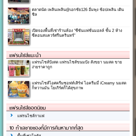
ตลาดนัด เพลินเพลิน@เอกชัย126 อิ่มพุง ช้อปเพลิน เดิน
ชิล
เปิดจองพื้นที่เช่าร้านห้อง “ซีซันแฟชั่นมอลล์ ชั้น 2 ห้าง
ซีคอนสแควร์ศรีนครินทร์”
แฟรนไชส์แนะนำ
แฟรนไชส์ปังสด แฟรนไชส์ขนมปัง สังขยา นมสด ขาย
ง่ายราคาถูก
แฟรนไชส์ไอศครีมซอฟท์เสิร์ฟ ไอครีมมี่ iCreamy นมสด
ก็หวานมัน โยเกิร์ตก็ได้สุขภาพ
แฟรนไชส์ยอดนิยม
แฟรนไชส์กาแฟ
10 ทำเลขายของที่มีการค้นหามากที่สุด
พื้นที่เช่าโลตัส