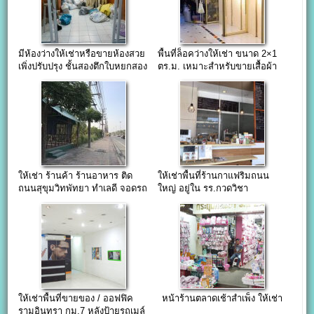
มีห้องว่างให้เช่าหรือขายห้องสวย
พื้นที่ล็อคว่างให้เช่า ขนาด 2×1
เพิ่งปรับปรุง ชั้นสองตึกใบหยกสอง
ตร.ม. เหมาะสำหรับขายเสื้อผ้า
แฟชั่นปลีก-ส่ง อาคารโชคอนันต์
แฟชั่น ประตูน้ำ
ให้เช่า ร้านค้า ร้านอาหาร ติด
ให้เช่าพื้นที่ร้านกาแฟริมถนน
ถนนสุขุมวิทพัทยา ทำเลดี จอดรถ
ใหญ่ อยู่ใน รร.กวดวิชา
สะดวก Pattaya
ให้เช่าพื้นที่ขายของ / ออฟฟิค
หน้าร้านตลาดเช้าสำเพ็ง ให้เช่า
รามอินทรา กม.7 หลังป้ายรถเมล์