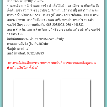
จ่ายล่วงหน้า (ถ้ามี): 2 เดือน
รายละเอียด: หน้าร้านตลาดเช้า สำเพ็งให้เช่า เวลาเปิดขาย เที่ยงคืน ถึง
เจ็ดโมงเช้า สถานที่ ซอยวานิช 1 (ด้านถนนจักรวรรดิ์) หน้าร้านกระดุม
หรรษา พื้นที่ขนาด 3.5*3.5 เมตร (มีไฟฟ้า) ค่าเช่าเดือนละ 13000 บาท
เหมาะสำหรับ..ขายกิ๊ฟช้อบ ของเล่น เครื่องประดับ กระเป๋า รองเท้า
ของใช้ อื่นๆ สอบถามเพิ่มเติม 063-2058993, 089-4446332
เหมาะสำหรับ: เหมาะสำหรับขายกิํฟช้อบ ของเล่น เครื่องประดับ ของใช้
รองเท้า อื่นๆ
สิทธิพิเศษเฉพาะ ทำเลขายของ.com (ถ้ามี):
ภาพสถานที่จริง (ไม่เกิน100kb):
ชื่อผู้ประกาศ: เอ๋
เบอร์โทรศัพท์: 0632058993
“ประกาศนี้เป็นเพียงการฝากประชาสัมพันธ์ ควรตรวจสอบข้อมูลก่อน
ห้ามโอนเงินใดๆ ทั้งสิน”