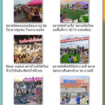
ตลาดนัดคลองถมนิคมบางปู นัด
ตลาดนัดท้ายเรือ “ตลาดเปิดใหม่
ใจกลางชุมชน โรงงาน หอพัก
บนพื้นที่กว่า 50 ไร่ แหล่งช้อป
และบ้านเอื้ออาทร
แห่งใหม่เมืองสมุทรปราการ”
Black market ตลาดไนท์เปิดใหม่
ตลาดนัดทิพย์นิมิตรบางพลี ตลาด
ข้างโรบินสัน-ติดรถไฟฟ้าแพ
นัดกลางคืนตรงข้าม รพ.บางพลี
รกษา