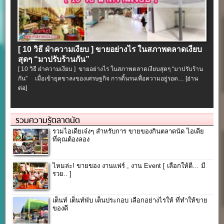
[ 10 วิธี ฝ่าความเงียบ ] ขายอย่างไร ในสภาพตลาดเงียบ
สุดๆ “มาปรับร้านกัน”
[ 10 วิธี ฝ่าความเงียบ ] ขายอย่างไร ในสภาพตลาดเงียบสุดๆ “มาปรับร้าน
กัน” เมื่อเข้ายุคขาลงของเศรษฐกิจ การดิ้นรนเพื่อความอยู่รอด…
[อ่าน
ต่อ]
รวมความรู้ตลาดนัด
รวมไอเดียเจ๋งๆ สำหรับการ ขายของกินตลาดนัด ไอเดีย
ที่คุณต้องลอง
ไหมล่ะ! ขายของ งานแฟร์ , งาน Event [ เลือกให้ดี… มี
รวย.. ]
เต็นท์ เต็นท์พับ เต็นประกอบ เลือกอย่างไรให้ ที่ทำให้ขาย
ของดี