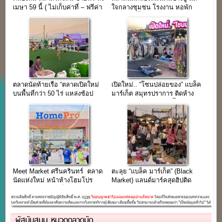
เมษา 59 นี้ ( ไม่เก็บค่าที่ – ฟรีค่า
ใจกลางชุมชน โรงงาน หอพัก
ไฟฟ้า )
และบ้านเอื้ออาทร
ตลาดนัดท้ายเรือ “ตลาดเปิดใหม่
เปิดใหม่.. “โซนปล่อยของ” แบล็ค
บนพื้นที่กว่า 50 ไร่ แหล่งช้อป
มาร์เก็ต สมุทรปราการ ติดห้าง
แห่งใหม่เมืองสมุทรปราการ”
โรบินสัน ตรงข้ามห้างบิ๊กซี
Meet Market ศรีนครินทร์ ตลาด
ตะลุย “แบล็ค มาร์เก็ต” (Black
นัดแห่งใหม่ หน้าห้างโฮมโปร
Market) แลนด์มาร์คสุดฮิปติด
ศรีนครินทร์ (จองล็อคได้แล้ววัน
BTS แพรกษา อัปเดตล่าสุด
นี้)
2026!
ผู้สนับสนุน หมวดตลาดนัด