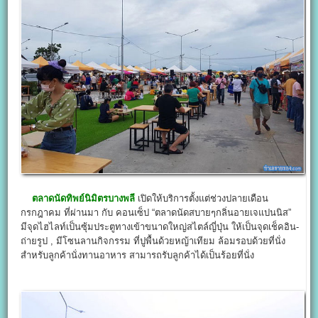
ตลาดนัดทิพย์นิมิตรบางพลี
เปิดให้บริการตั้งแต่ช่วงปลายเดือน
กรกฎาคม ที่ผ่านมา กับ คอนเซ็ป “ตลาดนัดสบายๆกลิ่นอายเจแปนนิส”
มีจุดไฮไลท์เป็นซุ้มประตูทางเข้าขนาดใหญ่สไตล์ญี่ปุ่น ให้เป็นจุดเช็คอิน-
ถ่ายรูป , มีโซนลานกิจกรรม ที่ปูพื้นด้วยหญ้าเทียม ล้อมรอบด้วยที่นั่ง
สำหรับลูกค้านั่งทานอาหาร สามารถรับลูกค้าได้เป็นร้อยที่นั่ง