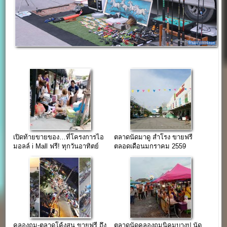
เปิดท้ายขายของ…ที่โครงการไอ
ตลาดนัดมาดู สำโรง ขายฟรี
มอลล์ i Mall ฟรี! ทุกวันอาทิตย์
ตลอดเดือนมกราคม 2559
คลองถม-ตลาดโค้งสน ขายฟรี ถึง
ตลาดนัดคลองถมนิคมบางปู นัด