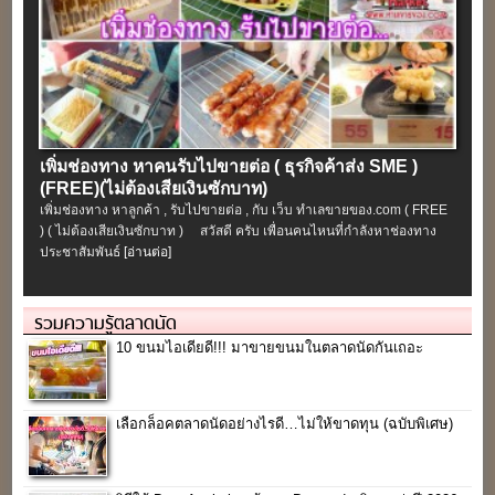
เพิ่มช่องทาง หาคนรับไปขายต่อ ( ธุรกิจค้าส่ง SME )
(FREE)(ไม่ต้องเสียเงินซักบาท)
เพิ่มช่องทาง หาลูกค้า , รับไปขายต่อ , กับ เว็บ ทำเลขายของ.com ( FREE
) ( ไม่ต้องเสียเงินซักบาท ) สวัสดี ครับ เพื่อนคนไหนที่กำลังหาช่องทาง
ประชาสัมพันธ์
[อ่านต่อ]
รวมความรู้ตลาดนัด
10 ขนมไอเดียดี!!! มาขายขนมในตลาดนัดกันเถอะ
เลือกล็อคตลาดนัดอย่างไรดี…ไม่ให้ขาดทุน (ฉบับพิเศษ)