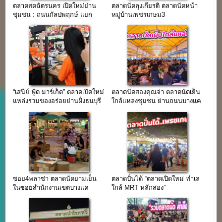
ตลาดสดฉัตรนคร เปิดใหม่ย่าน
ตลาดนัดลุงเกียรติ ตลาดนัดหน้า
ชุมชน : ถนนกัลปพฤกษ์ แยก
หมู่บ้านเพชรเกษม3
บางแค-บางบอน.
“เสนีย์ ฟู้ด มาร์เก็ต” ตลาดเปิดใหม่
ตลาดนัดสองคุณจ่า ตลาดนัดเย็น
แหล่งรวมของอร่อยย่านฝั่งธนบุรี
ใกล้แหล่งชุมชน ย่านถนนบางแค
ติดรถไฟฟ้าภาษีเจริญ
ซอย4พลาซ่า ตลาดนัดยามเย็น
ตลาดปั่นได้ “ตลาดเปิดใหม่ ทำเล
ในซอยสำนักงานเขตบางแค
ใกล้ MRT หลักสอง”