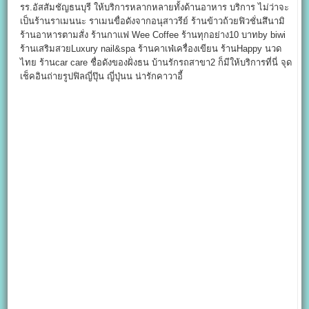
รร.อัสสัมชัญธนบุรี ให้บริการหลากหลายทั้งด้านอาหาร บริการ ไม่ว่าจะ
เป็นร้านราเมนนะ ราเมนขื่อดังจากอนุสาวรีย์ ร้านข้าวถ้วยฟิวชั่นสึนามิ
ร้านอาหารตามสั่ง ร้านกาแฟ Wee Coffee ร้านทุกอย่าง10 บาทby biwi
ร้านเสริมสวยLuxury nail&spa ร้านคาเฟ่เครื่องเขียน ร้านHappy นวด
ไทย ร้านcar care ชื่อดังของฝั่งธน บ้านรักรถสาขา2 ก็มีให้บริการที่นี่ จุด
เช็คอินถ่ายรูปฟิลญี่ปุ๊น ญี่ปุ่นน น่ารักคาวาอี้