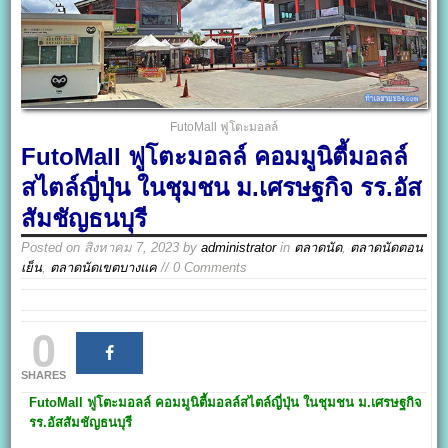
FutoMall ฟูโตะมอลล์
FutoMall ฟูโตะมอลล์ คอมมูนิตี้มอลล์
สไตล์ญี่ปุ่น ในชุมชน ม.เศรษฐกิจ รร.อัส
สัมชัญธนบุรี
Posted on
สิงหาคม 7, 2023
by
administrator
in
ตลาดนัด
,
ตลาดนัดตอน
เย็น
,
ตลาดนัดเขตบางแค
// 0 Comments
0
SHARES
FutoMall
ฟูโตะมอลล์
คอมมูนิตี้มอลล์สไตล์ญี่ปุ่น ในชุมชน ม.เศรษฐกิจ
รร.อัสสัมชัญธนบุรี