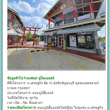
ข้อมูลทั่วไป
FutoMall
ฟูโตะมอลล์
ที่ตั้งโครงการ: ม.เศรษฐกิจ ติด รร.อัสสัมชัญธนบุรี พุทธมณฑลสาย3
บางแค กรุงเทพฯ
ประเภทโครงการ: คอมมูนิตี้มอลล์
วันที่เปิดให้ขาย: ทุกวัน
เวลา เปิด – ปิด: ตั้งแต่เวลา
รายละเอียดโครงการ:
คอมมูนิตี้มอลล์สไตล์ญี่ปุ่น ในชุมชน ม.เศรษฐกิจ