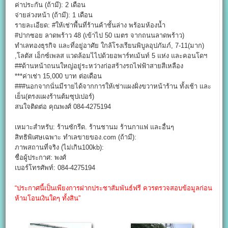
ค่าประกัน (ถ้ามี): 2 เดือน
จ่ายล่วงหน้า (ถ้ามี): 1 เดือน
รายละเอียด: #ให้เช่าพื้นที่ร้านค้าชั้นล่าง พร้อมห้องน้ำ
#ปากซอย ลาดพร้าว 48 (เข้าไป 50 เมตร จากถนนลาดพร้าว)​
ทำเลทองธุรกิจ และที่อยู่อาศัย ใกล้โรงเรียนพิบูลอุปภัมภ์, 7-11(มาก)​
,โลตัส เอ็กซ์เพลส แวดล้อมไไปด้วยอพาร์ทเม้นท์ 5 แห่ง และคอนโดฯ
##ด้านหน้าถนนใหญ่อยู่ระหว่างก่อสร้างรถไฟฟ้าสายสีเหลือง
***ค่าเช่า 15,000 บาท ต่อเดือน
###นอกจากนั่นมีรายได้จากการให้เช่าแผงฝั่งขวาหน้าร้าน ทั้งเช้า และ
เย็น(ตรงแผงร้านต้มซุปเปอร์)​
สนใจติดต่อ คุณพงศ์ 084-4275194
เหมาะสำหรับ: ร้านซักรีด. ร้านชานม ร้านกาแฟ และอื่นๆ
สิทธิพิเศษเฉพาะ ทำเลขายของ.com (ถ้ามี):
ภาพสถานที่จริง (ไม่เกิน100kb):
ชื่อผู้ประกาศ: พงศ์
เบอร์โทรศัพท์: 084-4275194
“ประกาศนี้เป็นเพียงการฝากประชาสัมพันธ์ฟรี ควรตรวจสอบข้อมูลก่อน
ห้ามโอนเงินใดๆ ทั้งสิน”