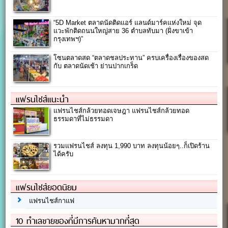
“5D Market ตลาดนัดติดแอร์ แลนด์มาร์คแห่งใหม่ จุด
แวะพักติดถนนใหญ่สาย 36 ตำบลทับมา (ฝั่งขาเข้า
กรุงเทพฯ)”
โซนตลาดสด “ตลาดชลประทาน” ครบเครื่องเรื่องของสด
กับ ตลาดนัดเช้า ย่านปากเกร็ด
แฟรนไชส์แนะนำ
แฟรนไชส์กล้วยทอดเจษฎา แฟรนไชส์กล้วยทอด
ธรรมดาที่ไม่ธรรมดา
รวมแฟรนไชส์ ลงทุน 1,990 บาท ลงทุนน้อยๆ..ก็เปิดร้าน
ได้ครับ
แฟรนไชส์ยอดนิยม
แฟรนไชส์กาแฟ
10 ทำเลขายของที่มีการค้นหามากที่สุด