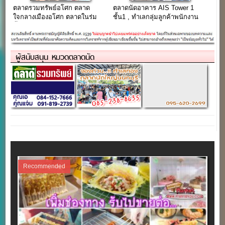
ตลาดรวมทรัพย์อโศก ตลาด
ตลาดนัดอาคาร AIS Tower 1
ใจกลางเมืองอโศก ตลาดในร่ม
ชั้น1 , ทำเลกลุ่มลูกค้าพนักงาน
พื้นที่เช่า-รายวัน-รายเดือน
ออฟฟิศ (เปิดรับร้าน)
ผู้สนับสนุน หมวดตลาดนัด
Recommended