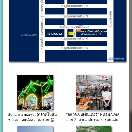
Bonanza market (ตลาดโบนัน
“ตลาดเซฟเซ็นเตอร์” พุทธมณฑล
ซ่า) ตลาดแห่งความอร่อย @
สาย 2: อาณาจักรของอร่อยและ
พุทธมณฑลสาย3
การช้อปปิ้งที่ครบเครื่องที่สุดใน
ย่านฝั่งธนฯ(เปิดรับร้านค้าเพิ่ม