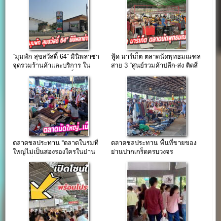
แล้ววันนี้)
“มุมพัก สุขสวัสดิ์ 64” มินิพลาซ่า
ฟู้ด มาร์เก็ต ตลาดนัดพุทธมณฑล
จุดรวมร้านค้าและบริการ ใน
สาย 3 “ศูนย์รวมค้าปลีก-ส่ง ติดสี่
ละแวกชุมชนสุขสวัสดิ์ 64
แยกศาลาธรรมสพน์”
ตลาดชลประทาน “ตลาดในร่มที่
ตลาดชลประทาน พื้นที่ขายของ
ใหญ่ไม่เป็นสองรองใครในย่าน
ย่านปากเกร็ดครบวงจร
ปากเกร็ดนนทบุรี”