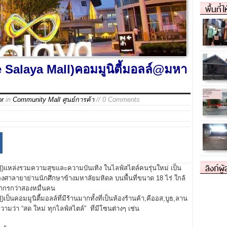
พื้นที่
 Salaya Mall)คอมมูนิตี้มอลล์@มหา
or
in
Community Mall ศูนย์การค้า
// 0 Comments
ลิงก์ผู
l
)แหล่งรวมความสุขและความบันเทิง ในไลฟ์สไตล์คนรุ่นใหม่ เป็น
งศาลายาย่านนักศึกษาข้างมหาลัยมหิดล บนพื้นที่ขนาด 18 ไร่ ใกล้
ลากรกว่าสองหมื่นคน
l
)เป็นคอมมูนิตี้มอลล์ที่มีร้านมากทั้งที่เป็นห้องร้านค้า,คีออส,บูธ,ลาน
มว่า “สด ใหม่ ทุกไลฟ์สไตล์” ที่มีโซนต่างๆ เช่น