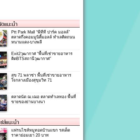
ัดแนะนำ
Ptt Park Mall “พีทีที ปาร์ค มอลล์”
ตลาดกึ่งคอมมูนิตี้มอลล์ ทำเลติดถนน
หนามแดง-บางพลี
Exit2วุฒากาศ “พื้นที่เช่าขายอาหาร
ติดBTSสถานีวุฒากาศ”
สุข 71 พลาซ่า พื้นที่เช่าขายอาหาร
ใจกลางเมืองสุขุมวิท 71
ตลาดนัด ฌ.เฌอ ตลาดทำเลทอง พื้นที่
ขายของย่านบางนา
ชส์แนะนำ
แฟรนไชส์หมูทอดบ้านแขก รสเด็ด
ราคาย่อมเยา 20 บาท