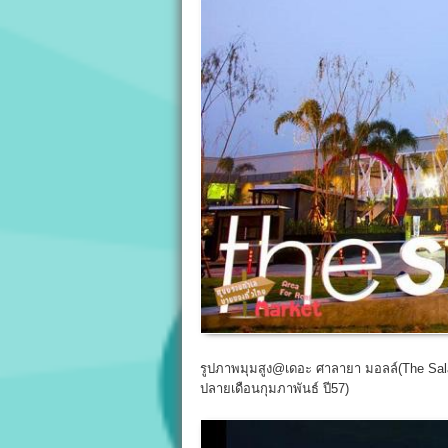
รูปภาพมุมสูง@เดอะ ศาลายา มอลล์(The Sal
ปลายเดือนกุมภาพันธ์ ปี57)