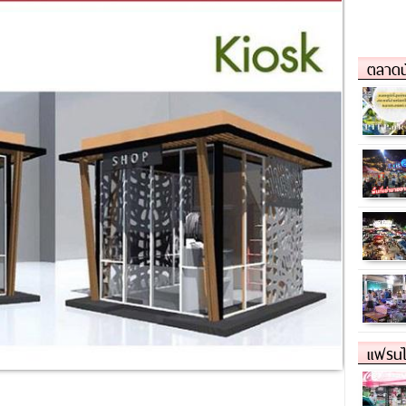
ตลาดน
แฟรนไ