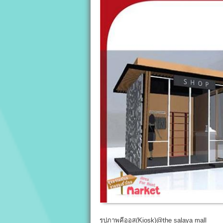
รูปภาพคีออส(Kiosk)@the salaya mall