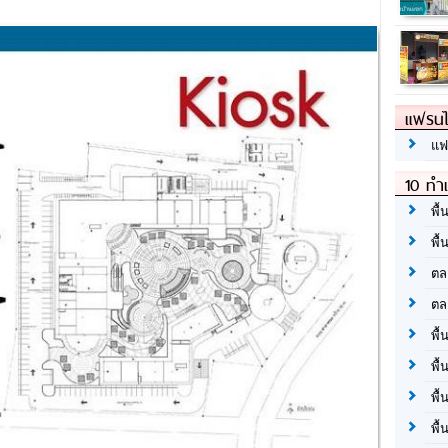
แฟรนไ
แฟ
10 ทำเ
พื้
พื้
ตล
ตล
พื้
พื้
พื้
พื้