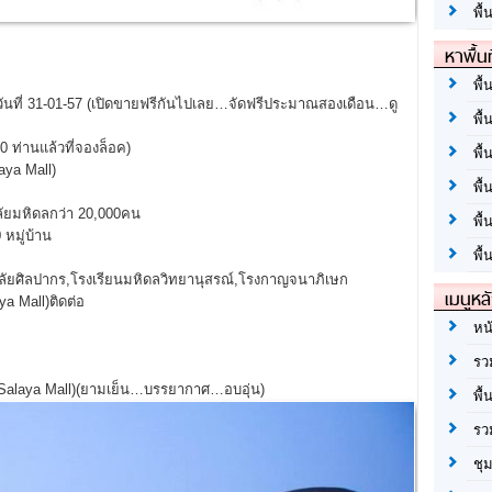
พื้
หาพื้น
พื้
ถึงวันที่ 31-01-57 (เปิดขายฟรีกันไปเลย…จัดฟรีประมาณสองเดือน…ดู
พื้
ท่านแล้วที่จองล็อค)
พื้
aya Mall)
พื
มหิดลกว่า 20,000คน
พื
หมู่บ้าน
พื้
ยศิลปากร,โรงเรียนมหิดลวิทยานุสรณ์,โรงกาญจนาภิเษก
เมนูหล
ya Mall)ติดต่อ
หน
รว
Salaya Mall)(ยามเย็น…บรรยากาศ…อบอุ่น)
พื้
รว
ชุ