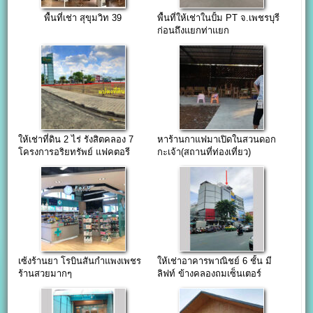
พื้นที่เช่า สุขุมวิท 39
พื้นที่ให้เช่าในปั้ม PT จ.เพชรบุรี
ก่อนถึงแยกท่าแยก
ให้เช่าที่ดิน 2 ไร่ รังสิตคลอง 7
หาร้านกาแฟมาเปิดในสวนดอก
โครงการอริยทรัพย์ แฟคตอรี
กะเจ้า(สถานที่ท่องเที่ยว)
ใกล้ศูนย์กระจายสินค้า BigC
เซ้งร้านยา โรบินสันกำแพงเพชร
ให้เช่าอาคารพาณิชย์ 6 ชั้น มี
ร้านสวยมากๆ
ลิฟท์ ข้างคลองถมเซ็นเตอร์