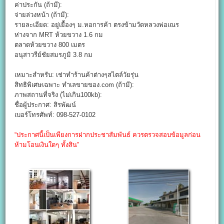
ค่าประกัน (ถ้ามี):
จ่ายล่วงหน้า (ถ้ามี):
รายละเอียด: อยู่เยื้องๆ ม.หอการค้า ตรงข้ามวัดหลวงพ่อเณร
ห่างจาก MRT ห้วยขวาง 1.6 กม
ตลาดห้วยขวาง 800 เมตร
อนุสาวรีย์ชัยสมรภูมิ 3.8 กม
เหมาะสำหรับ: เช่าทำร้านค้าต่างๆสไตล์วัยรุ่น
สิทธิพิเศษเฉพาะ ทำเลขายของ.com (ถ้ามี):
ภาพสถานที่จริง (ไม่เกิน100kb):
ชื่อผู้ประกาศ: สิรพัฒน์
เบอร์โทรศัพท์: 098-527-0102
“ประกาศนี้เป็นเพียงการฝากประชาสัมพันธ์ ควรตรวจสอบข้อมูลก่อน
ห้ามโอนเงินใดๆ ทั้งสิน”