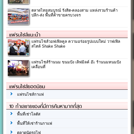
ตลาดไทยสมบูรณ์ รังสิต-คลองสาม แหล่งรวมร้านค้า
ปลีก-ส่ง พื้นที่ค้าขายครบวงจร
แฟรนไชส์แนะนำ
แฟรนไชส์วอฟเฟิลคูล ความอร่อยรูปแบบใหม่ วาฟเฟิล
สไตล์ Shake Shake
แฟรนไชส์ร้านนม ขนมปัง เลิฟมิลค์ อ๊ะ ร้านนมหนมปัง
เคลื่อนที่
แฟรนไชส์ยอดนิยม
แฟรนไชส์กาแฟ
10 ทำเลขายของที่มีการค้นหามากที่สุด
พื้นที่เช่าโลตัส
พื้นที่ให้เช่าร้านกาแฟ
ตลาดนัดรถไฟ