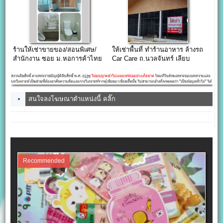
ร้านให้เช่าขายของ/สอนพิเศษ/
ให้เช่าพื้นที่ ทำร้านอาหาร ล้างรถ
สำนักงาน ซอย ม.หอการค้าไทย
Car Care ถ.นวลจันทร์ เลียบ
/ ซ.วิภาวดีรังสิต 2 แยก 6 ดินแดง
ทางด่วนเอกมัยรามอินทรา
(พร้อมแอร์ ห้องน้ำในตัว)
สนใจลงโฆษณาตำแหน่งนี้ คลิ๊ก
Recommended