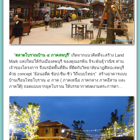
“
ตลาดโบราณบ้าน ๔ ภาคลพบุรี
” เกิดจากแนวคิดที่จะสร้าง Land
Mark แห่งใหม่ให้กับเมืองลพบุรี ของคุณอรพิน จิระพันธุ์วาณิช ท่าน
เจ้าของโครงการ จึงนรมิตพื้นที่ดิน ที่ติดกับวิทยาลัยนาฎศิลปะลพบุรี
ด้วย concept “ย้อนอดีต ช้อป-ชิม-ชิว วิถีแบบไทยๆ” สร้างอาคารแบบ
บ้านเรือนไทยโบราณ ๔ ภาค ( ภาคเหนือ ภาคกลาง ภาคอีสาน และ
ภาคใต้) ถอดแบบจากยุคโบราณ ให้บรรยากาศงดงามตระการตา…