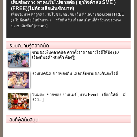
เพิ่มช่องทาง หาคนรับไปขายต่อ ( ธุรกิจค้าส่ง SME )
(FREE)(ไม่ต้องเสียเงินซักบาท)
เพิ่มช่องทาง หาลูกค้า , รับไปขายต่อ , กับ เว็บ ทำเลขายของ.com ( FREE
) ( ไม่ต้องเสียเงินซักบาท ) สวัสดี ครับ เพื่อนคนไหนที่กำลังหาช่องทาง
ประชาสัมพันธ์
[อ่านต่อ]
รวมความรู้ตลาดนัด
ขายของในตลาดนัด ควรตั้งราคาอย่างไรดีให้ปัง (10
เรื่องที่พ่อค้า-แม่ค้า ต้องรู้)
รวมเทคนิค ขายของกิน เคล็ดลับขายของกินอะไรดี
ไหมล่ะ! ขายของ งานแฟร์ , งาน Event [ เลือกให้ดี… มี
รวย.. ]
ลิงก์ผู้สนับสนุน