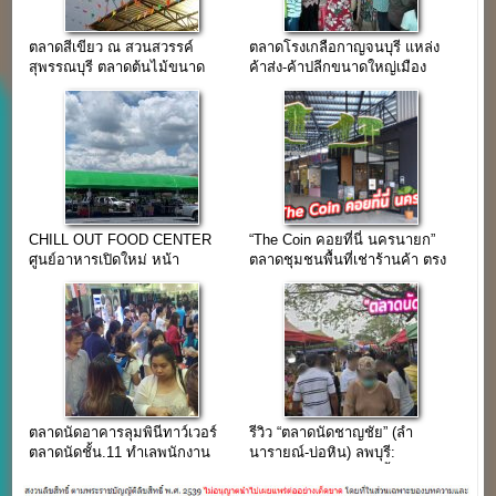
ตลาดสีเขียว ณ สวนสวรรค์
ตลาดโรงเกลือกาญจนบุรี แหล่ง
สุพรรณบุรี ตลาดต้นไม้ขนาด
ค้าส่ง-ค้าปลีกขนาดใหญ่เมือง
ใหญ่สุพรรณบุรี
กาญจนบุรี
CHILL OUT FOOD CENTER
“The Coin คอยที่นี่ นครนายก”
ศูนย์อาหารเปิดใหม่ หน้า
ตลาดชุมชนพื้นที่เช่าร้านค้า ตรง
อบจ.อยุธยา
ข้ามวัดหลวงพ่อปากแดง
ตลาดนัดอาคารลุมพินีทาว์เวอร์
รีวิว “ตลาดนัดชาญชัย” (ลำ
ตลาดนัดชั้น.11 ทำเลพนักงาน
นารายณ์-บ่อหิน) ลพบุรี:
ออฟฟิศ พระราม4
อาณาจักรของเก่า & เสื้อผ้ามือ
สอง ที่ใหญ่ที่สุดในชัยบาดาล