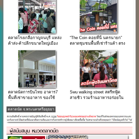
ตลาดโรงเกลือกาญจนบุรี แหล่ง
“The Coin คอยที่นี่ นครนายก”
ค้าส่ง-ค้าปลีกขนาดใหญ่เมือง
ตลาดชุมชนพื้นที่เช่าร้านค้า ตรง
กาญจนบุรี
ข้ามวัดหลวงพ่อปากแดง
ตลาดนัดการบินไทย อาคาร7
Swu walking street สตรีทฟู้ด
พื้นที่เช่าขายอาหาร ของใช้
สายชิว รวมร้านอาหารอร่อยใน
เสื้อผ้า ทำเลพนักงานการบินไทย
มหาวิทยาลัย
ตลาดนัด จ.พระนครศรีอยุธยา
ผู้สนับสนุน หมวดตลาดนัด